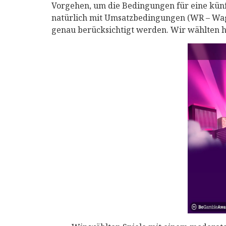
Vorgehen, um die Bedingungen für eine kün
natürlich mit Umsatzbedingungen (WR – Wag
genau berücksichtigt werden. Wir wählten h