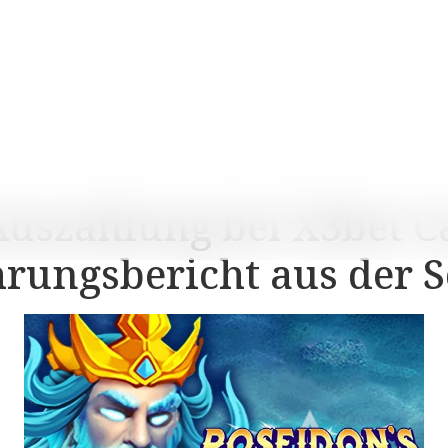
Auszahlung bei X3bet C
ahrungsbericht aus der 