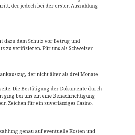
hritt, der jedoch bei der ersten Auszahlung
nt dazu dem Schutz vor Betrug und
 zu verifizieren. Für uns als Schweizer
nkauszug, der nicht älter als drei Monate
bseite. Die Bestätigung der Dokumente durch
n ging bei uns ein eine Benachrichtigung
n Zeichen für ein zuverlässiges Casino.
szahlung genau auf eventuelle Kosten und