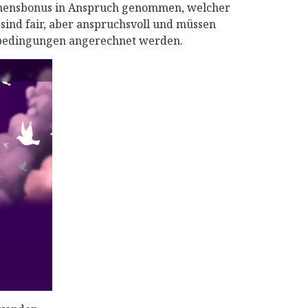
mmensbonus in Anspruch genommen, welcher
nd fair, aber anspruchsvoll und müssen
tzbedingungen angerechnet werden.