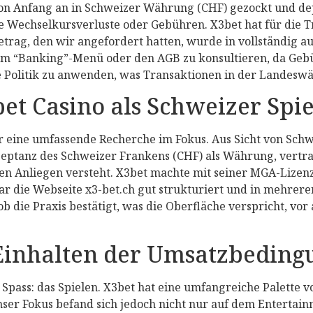
von Anfang an in Schweizer Währung (CHF) gezockt und de
echselkursverluste oder Gebühren. X3bet hat für die Tr
etrag, den wir angefordert hatten, wurde in vollständig a
im “Banking”-Menü oder den AGB zu konsultieren, da Geb
he Politik zu anwenden, was Transaktionen in der Landesw
bet Casino als Schweizer Spie
eine umfassende Recherche im Fokus. Aus Sicht von Schwei
 Akzeptanz des Schweizer Frankens (CHF) als Währung, ver
hen Anliegen versteht. X3bet machte mit seiner MGA-Lizen
r die Webseite x3-bet.ch gut strukturiert und in mehrere
b die Praxis bestätigt, was die Oberfläche verspricht, vor
Einhalten der Umsatzbeding
Spass: das Spielen. X3bet hat eine umfangreiche Palette v
Unser Fokus befand sich jedoch nicht nur auf dem Entertai