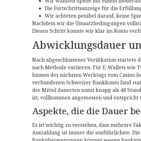
Wir wählten Spiele mit einem moderaten 
Die Fortschrittsanzeige für die Erfüll
Wir achteten penibel darauf, keine Spie
Nachdem wir die Umsatzbedingungen vollstän
Diesen Schritt konnte wir klar im Konto verf
Abwicklungsdauer un
Nach abgeschlossener Verifikation startete 
nach Methode variieren. Für E-Wallets wie T
binnen des nächsten Werktags vom Casino bew
verbundenen Schweizer Bankkonto fand stat
der Mittel dauerten somit knapp als 48 Stund
ist, vollkommen angemessen und entspricht
Aspekte, die die Dauer be
Es ist wichtig zu verstehen, dass mehrere Fa
Auszahlung ist immer die ausführlichste. Die
Banküberweisungen können wegen bankintern