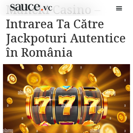
Maneki Casino –
Intrarea Ta Către
Jackpoturi Autentice
în România