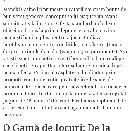
Maneki Casino își primește jucătorii noi cu un bonus de
bun venit generos, conceput să îți asigure un avans
semnificativ la început. Oferta standard include de
obicei un bonus la prima depunere, cu alte cuvinte
primești bani în plus pentru a juca. Studiază
întotdeauna termenii și condițiile, mai ales secțiunea
despre cerințele de rulaj (wagering requirements). Așa
vei ști exact cum poți converti bonusul în bani reali pe
care îi poți retrage. Dar interesul nu se termină după
prima ofertă. Casino-ul răsplătește loialitatea prin
promoții constante: rotiri gratuite în zile speciale,
bonusuri de reîncărcare pentru weekend sau turnee cu
premii în bani. Un sfat util de la mine: vizitează regulat
pagina de “Promoții” din cont. E cel mai simplu mod de
a-ți crește bankroll-ul fără a băga mai mulți bani din
buzunar.
O Gamă de Jocuri: De la