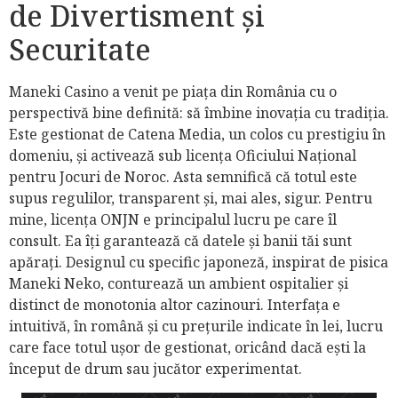
de Divertisment și
Securitate
Maneki Casino a venit pe piața din România cu o
perspectivă bine definită: să îmbine inovația cu tradiția.
Este gestionat de Catena Media, un colos cu prestigiu în
domeniu, și activează sub licența Oficiului Național
pentru Jocuri de Noroc. Asta semnifică că totul este
supus regulilor, transparent și, mai ales, sigur. Pentru
mine, licența ONJN e principalul lucru pe care îl
consult. Ea îți garantează că datele și banii tăi sunt
apărați. Designul cu specific japoneză, inspirat de pisica
Maneki Neko, conturează un ambient ospitalier și
distinct de monotonia altor cazinouri. Interfața e
intuitivă, în română și cu prețurile indicate în lei, lucru
care face totul ușor de gestionat, oricând dacă ești la
început de drum sau jucător experimentat.