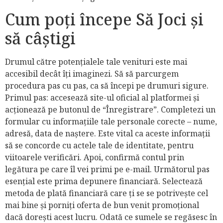
Cum poți începe Să Joci și
să câștigi
Drumul către potențialele tale venituri este mai
accesibil decât îți imaginezi. Să să parcurgem
procedura pas cu pas, ca să începi pe drumuri sigure.
Primul pas: accesează site-ul oficial al platformei și
acționează pe butonul de “Înregistrare”. Completezi un
formular cu informațiile tale personale corecte – nume,
adresă, data de naștere. Este vital ca aceste informații
să se concorde cu actele tale de identitate, pentru
viitoarele verificări. Apoi, confirmă contul prin
legătura pe care îl vei primi pe e-mail. Următorul pas
esențial este prima depunere financiară. Selectează
metoda de plată financiară care ți se se potrivește cel
mai bine și porniți oferta de bun venit promoțional
dacă dorești acest lucru. Odată ce sumele se regăsesc în