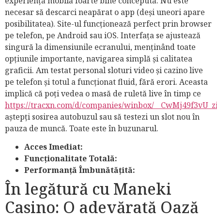
experiență mobilă foarte bine concepută. Nu este
necesar să descarci neapărat o app (deși uneori apare
posibilitatea). Site-ul funcționează perfect prin browser
pe telefon, pe Android sau iOS. Interfața se ajustează
singură la dimensiunile ecranului, menținând toate
opțiunile importante, navigarea simplă și calitatea
graficii. Am testat personal sloturi video și cazino live
pe telefon și totul a funcționat fluid, fără erori. Aceasta
implică că poți vedea o masă de ruletă live în timp ce
https://tracxn.com/d/companies/winbox/__CwMj49f3vU
aștepți sosirea autobuzul sau să testezi un slot nou în
pauza de muncă. Toate este în buzunarul.
Acces Imediat:
Funcționalitate Totală:
Performanță Îmbunătățită:
În legătură cu Maneki
Casino: O adevărată Oază