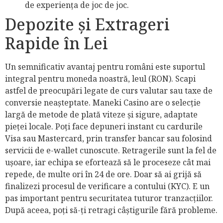
de experiența de joc de joc.
Depozite și Extrageri
Rapide în Lei
Un semnificativ avantaj pentru români este suportul
integral pentru moneda noastră, leul (RON). Scapi
astfel de preocupări legate de curs valutar sau taxe de
conversie neașteptate. Maneki Casino are o selecție
largă de metode de plată viteze și sigure, adaptate
pieței locale. Poți face depuneri instant cu cardurile
Visa sau Mastercard, prin transfer bancar sau folosind
servicii de e-wallet cunoscute. Retragerile sunt la fel de
ușoare, iar echipa se efortează să le proceseze cât mai
repede, de multe ori în 24 de ore. Doar să ai grijă să
finalizezi procesul de verificare a contului (KYC). E un
pas important pentru securitatea tuturor tranzacțiilor.
După aceea, poți să-ți retragi câștigurile fără probleme.