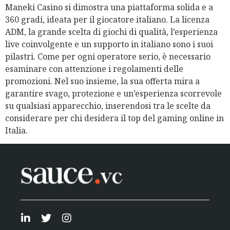
Maneki Casino si dimostra una piattaforma solida e a
360 gradi, ideata per il giocatore italiano. La licenza
ADM, la grande scelta di giochi di qualità, l’esperienza
live coinvolgente e un supporto in italiano sono i suoi
pilastri. Come per ogni operatore serio, è necessario
esaminare con attenzione i regolamenti delle
promozioni. Nel suo insieme, la sua offerta mira a
garantire svago, protezione e un’esperienza scorrevole
su qualsiasi apparecchio, inserendosi tra le scelte da
considerare per chi desidera il top del gaming online in
Italia.