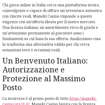
Chi gioca online in Italia cerca una piattaforma sicura,
coinvolgente e capace di offrire un’avventura autentica
con vincite reali. Maneki Casino risponde a queste
esigenze con un’offerta ideata per il nostro mercato.
Una licenza italiana, un assortimento ricco di giochi e
un’attenzione permanente al giocatore sono i
fondamenti su cui basa la sua offerta. Analizziamo cosa
la trasforma una alternativa valida per chi cerca
sensazioni vere e occasioni reali.
Un Benvenuto Italiano:
Autorizzazione e
Protezione al Massimo
Posto
La sicurezza è al primo posto di tutto
https://maneki-
casino.org/it-it/
. Maneki Casino lavora con la licenza