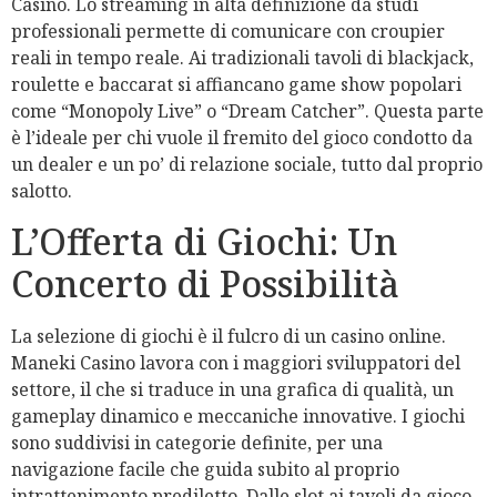
Casino. Lo streaming in alta definizione da studi
professionali permette di comunicare con croupier
reali in tempo reale. Ai tradizionali tavoli di blackjack,
roulette e baccarat si affiancano game show popolari
come “Monopoly Live” o “Dream Catcher”. Questa parte
è l’ideale per chi vuole il fremito del gioco condotto da
un dealer e un po’ di relazione sociale, tutto dal proprio
salotto.
L’Offerta di Giochi: Un
Concerto di Possibilità
La selezione di giochi è il fulcro di un casino online.
Maneki Casino lavora con i maggiori sviluppatori del
settore, il che si traduce in una grafica di qualità, un
gameplay dinamico e meccaniche innovative. I giochi
sono suddivisi in categorie definite, per una
navigazione facile che guida subito al proprio
intrattenimento prediletto. Dalle slot ai tavoli da gioco,