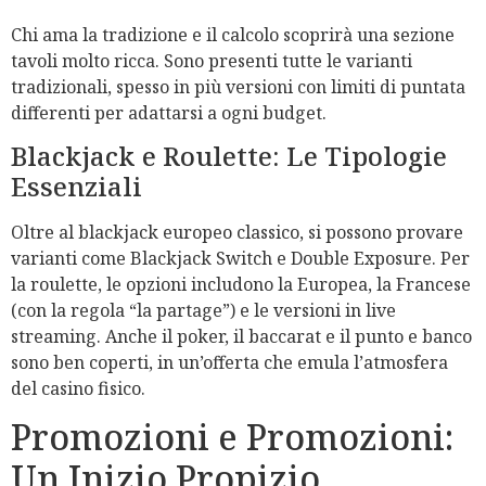
Chi ama la tradizione e il calcolo scoprirà una sezione
tavoli molto ricca. Sono presenti tutte le varianti
tradizionali, spesso in più versioni con limiti di puntata
differenti per adattarsi a ogni budget.
Blackjack e Roulette: Le Tipologie
Essenziali
Oltre al blackjack europeo classico, si possono provare
varianti come Blackjack Switch e Double Exposure. Per
la roulette, le opzioni includono la Europea, la Francese
(con la regola “la partage”) e le versioni in live
streaming. Anche il poker, il baccarat e il punto e banco
sono ben coperti, in un’offerta che emula l’atmosfera
del casino fisico.
Promozioni e Promozioni:
Un Inizio Propizio