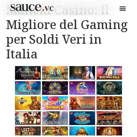
Maneki Casino: Il
Migliore del Gaming
per Soldi Veri in
Italia