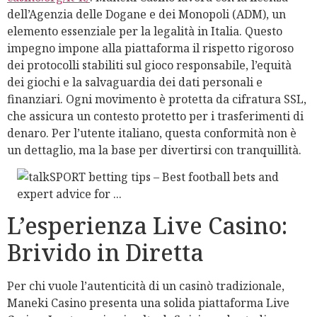
dell’Agenzia delle Dogane e dei Monopoli (ADM), un
elemento essenziale per la legalità in Italia. Questo
impegno impone alla piattaforma il rispetto rigoroso
dei protocolli stabiliti sul gioco responsabile, l’equità
dei giochi e la salvaguardia dei dati personali e
finanziari. Ogni movimento è protetta da cifratura SSL,
che assicura un contesto protetto per i trasferimenti di
denaro. Per l’utente italiano, questa conformità non è
un dettaglio, ma la base per divertirsi con tranquillità.
L’esperienza Live Casino:
Brivido in Diretta
Per chi vuole l’autenticità di un casinò tradizionale,
Maneki Casino presenta una solida piattaforma Live