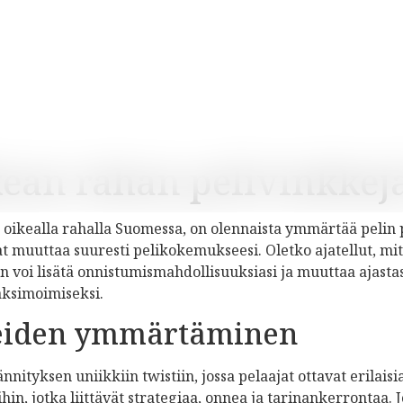
kean rahan pelivinkke
ikealla rahalla Suomessa, on olennaista ymmärtää pelin pe
vat muuttaa suuresti pelikokemukseesi. Oletko ajatellut, m
n voi lisätä onnistumismahdollisuuksiasi ja muuttaa ajast
aksimoimiseksi.
teiden ymmärtäminen
nnityksen uniikkiin twistiin, jossa pelaajat ottavat erilaisia
n, jotka liittävät strategiaa, onnea ja tarinankerrontaa. 