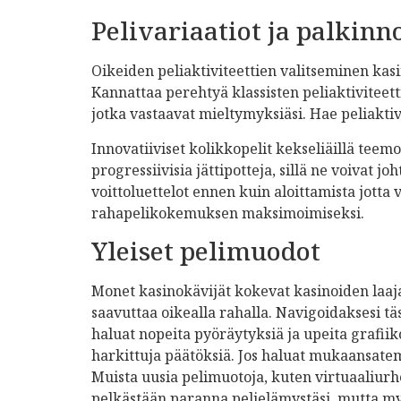
Pelivariaatiot ja palkinn
Oikeiden peliaktiviteettien valitseminen kasin
Kannattaa perehtyä klassisten peliaktiviteetti
jotka vastaavat mieltymyksiäsi. Hae peliakt
Innovatiiviset kolikkopelit kekseliäillä teem
progressiivisia jättipotteja, sillä ne voivat 
voittoluettelot ennen kuin aloittamista jotta 
rahapelikokemuksen maksimoimiseksi.
Yleiset pelimuodot
Monet kasinokävijät kokevat kasinoiden laaj
saavuttaa oikealla rahalla. Navigoidaksesi täs
haluat nopeita pyöräytyksiä ja upeita grafiiko
harkittuja päätöksiä. Jos haluat mukaansatem
Muista uusia pelimuotoja, kuten virtuaaliurh
pelkästään paranna pelielämystäsi, mutta myös 