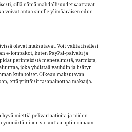
isesti, sillä nämä mahdollisuudet saattavat
otka voivat antaa sinulle ylimääräisen edun.
ssä olevat maksutavat. Voit valita itsellesi
n e-lompakot, kuten PayPal-palvelu ja
os pidät perinteisistä menetelmistä, varmista,
uuttaa, joka yhdistää vauhdin ja lisätyn
emmän kuin toiset. Oikean maksutavan
n, että yrittäisit tasapainottaa maksuja.
 hyvä miettiä pelivariaatioita ja niiden
asojen ymmärtäminen voi auttaa optimoimaan