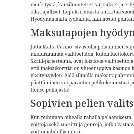
merkitystä; kausiluonteiset tarjoukset ja eri
olla rajalliset. Lopuksi, muista tarkistaa suom
Hyödynnä näitä työkaluja, niin nostat pelitait
Maksutapojen hyödy
Jotta Mafia Casino -sivustolla pelaaminen suj
mieluisimman vaihtoehdon, kuten luottokort
Skrill-järjestelmä, ovat loistavia vaihtoehtoja
että maksukorttisi on yhteensopiva kasinon k
yksityisyyden. Pidä silmällä maksutapahtum
päättäminen voi parantaa pelikokemustasi ja v
Iloitse peliajasta!
Sopivien pelien valits
Kun puhutaan oikealla rahalla pelaamisesta, s
voittoja sekä suosittuja genrejä, jotka vasta
voittomahdollisuutesi.