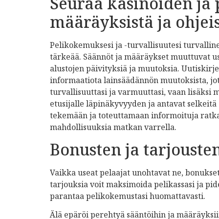
Seuraa kasinoiden ja 
määräyksistä ja ohjei
Pelikokemuksesi ja -turvallisuutesi turvalli
tärkeää. Säännöt ja määräykset muuttuvat use
alustojen päivityksiä ja muutoksia. Uutiskir
informaatiota lainsäädännön muutoksista, jo
turvallisuuttasi ja varmuuttasi, vaan lisäksi
etusijalle läpinäkyvyyden ja antavat selkeit
tekemään ja toteuttamaan informoituja ratkai
mahdollisuuksia matkan varrella.
Bonusten ja tarjoust
Vaikka useat pelaajat unohtavat ne, bonukset
tarjouksia voit maksimoida pelikassasi ja pide
parantaa pelikokemustasi huomattavasti.
Älä epäröi perehtyä sääntöihin ja määräyksii