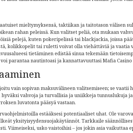
tlaatuiset mieltymyksensä, taktiikan ja taitotason välisen 
kean rahan peleissä. Kun valitset peliä, ota mukaan vahvu
töisiä pelejä, kuten pokeripelissä tai blackjackia, joissa p
tä, kolikkopelit tai ruletti voivat olla viehättäviä ja vaati
vuusalueesi tietäminen edistää sinua tekemään tietoisempia
 voi parantaa nautintoasi ja kannattavuuttasi Mafia Casino
vaaminen
tu vain sopivan maksuvälineen valitsemiseen; se vaatii hen
 hyväksi vahvoja ja turvallisia ja uniikkeja tunnuslukuja 
erroksen luvatonta pääsyä vastaan.
urvaohjelmistoilla estääksesi potentiaaliset uhat. Ole varov
 selkeät yksityisyydensuojakäytännöt. Tarkkaile säännöllise
sti. Viimeiseksi, usko vaistoihisi – jos jokin asia vaikuttaa