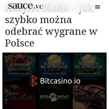
Kasyno Mafia – Jak
szybko można
odebrać wygrane w
Polsce