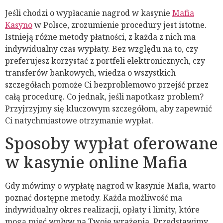
Jeśli chodzi o wypłacanie nagrod w kasynie
Mafia
Kasyno
w Polsce, zrozumienie procedury jest istotne.
Istnieją różne metody płatności, z każda z nich ma
indywidualny czas wypłaty. Bez względu na to, czy
preferujesz korzystać z portfeli elektronicznych, czy
transferów bankowych, wiedza o wszystkich
szczegółach pomoże Ci bezproblemowo przejść przez
całą procedurę. Co jednak, jeśli napotkasz problem?
Przyjrzyjmy się kluczowym szczegółom, aby zapewnić
Ci natychmiastowe otrzymanie wypłat.
Sposoby wypłat oferowane
w kasynie online Mafia
Gdy mówimy o wypłatę nagrod w kasynie Mafia, warto
poznać dostępne metody. Każda możliwość ma
indywidualny okres realizacji, opłaty i limity, które
mogą mieć wpływ na Twoje wrażenia. Przedstawimy,