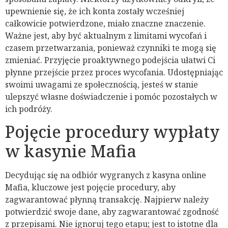
upewnienie się, że ich konta zostały wcześniej
całkowicie potwierdzone, miało znaczne znaczenie.
Ważne jest, aby być aktualnym z limitami wycofań i
czasem przetwarzania, ponieważ czynniki te mogą się
zmieniać. Przyjęcie proaktywnego podejścia ułatwi Ci
płynne przejście przez proces wycofania. Udostępniając
swoimi uwagami ze społecznością, jesteś w stanie
ulepszyć własne doświadczenie i pomóc pozostałych w
ich podróży.
Pojęcie procedury wypłaty
w kasynie Mafia
Decydując się na odbiór wygranych z kasyna online
Mafia, kluczowe jest pojęcie procedury, aby
zagwarantować płynną transakcję. Najpierw należy
potwierdzić swoje dane, aby zagwarantować zgodność
z przepisami. Nie ignoruj tego etapu; jest to istotne dla