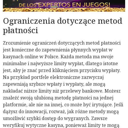
Ograniczenia dotyczące metod
płatności
Zrozumienie ograniczeń dotyczących metod płatności
jest konieczne do zapewnienia płynnych wypłat w
kasynach online w Polsce. Każda metoda ma swoje
minimalne i najwyższe limity wypłat, dlatego istotne
jest, aby je znać przed kliknięciem przycisku wypłaty.
Na przykład portfele elektroniczne zazwyczaj
zapewniają szybsze wpłaty i wypłaty, ale mogą
nakładać niższe limity niż przelewy bankowe. Możesz
znaleźć swoją ulubioną metodę płatności na jednej
platformie, ale nie na innej, co może być irytujące. Jeśli
dążysz do innowacji, rozważ, jak różne metody mogą
umożliwić szybki dostęp do wygranych. Zawsze
weryfikuj wytyczne kasyna, ponieważ limity te mogą