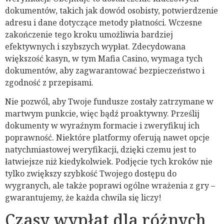
dokumentów, takich jak dowód osobisty, potwierdzenie
adresu i dane dotyczące metody płatności. Wczesne
zakończenie tego kroku umożliwia bardziej
efektywnych i szybszych wypłat. Zdecydowana
większość kasyn, w tym Mafia Casino, wymaga tych
dokumentów, aby zagwarantować bezpieczeństwo i
zgodność z przepisami.
Nie pozwól, aby Twoje fundusze zostały zatrzymane w
martwym punkcie, więc bądź proaktywny. Prześlij
dokumenty w wyraźnym formacie i zweryfikuj ich
poprawność. Niektóre platformy oferują nawet opcje
natychmiastowej weryfikacji, dzięki czemu jest to
łatwiejsze niż kiedykolwiek. Podjęcie tych kroków nie
tylko zwiększy szybkość Twojego dostępu do
wygranych, ale także poprawi ogólne wrażenia z gry –
gwarantujemy, że każda chwila się liczy!
Czasy wypłat dla różnych