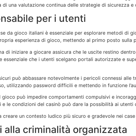
tà di una valutazione continua delle strategie di sicurezza e
nsabile per i utenti
ase da gioco italiani è essenziale per esplorare metodi di gi
propria esperienza di gioco, mettendo al primo posto sulla 
 di iniziare a giocare assicura che le uscite restino dentro i
e essenziale che i utenti scelgano portali autorizzate e su
 sicuri può abbassare notevolmente i pericoli connessi alle t
o, utilizzando password difficili e mettendo in funzione l’au
 il gioco può impedire comportamenti compulsivi e incoraggi
e le condizioni del casinò può dare la possibilità ai utenti
creare un contesto ludico più sicuro e gradevole nei case d
 alla criminalità organizzata