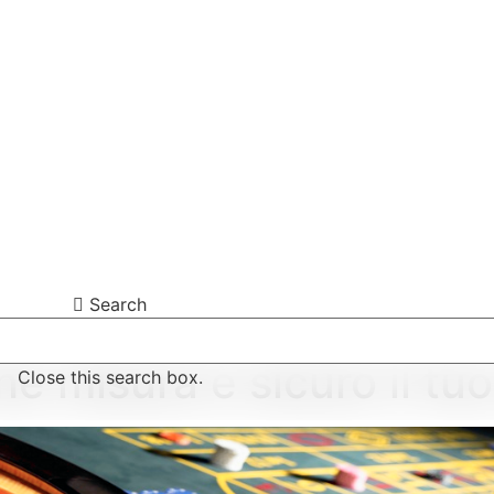
Search
e misura è sicuro il tuo
Close this search box.