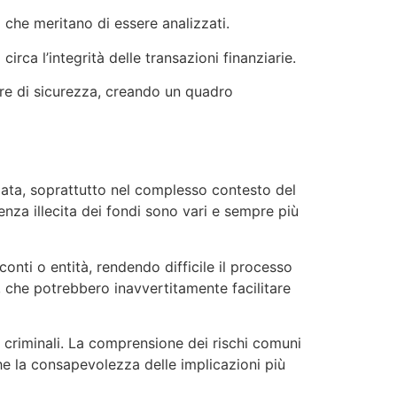
i che meritano di essere analizzati.
rca l’integrità delle transazioni finanziarie.
sure di sicurezza, creando un quadro
zzata, soprattutto nel complesso contesto del
enza illecita dei fondi sono vari e sempre più
onti o entità, rendendo difficile il processo
ari, che potrebbero inavvertitamente facilitare
 criminali. La comprensione dei rischi comuni
e la consapevolezza delle implicazioni più