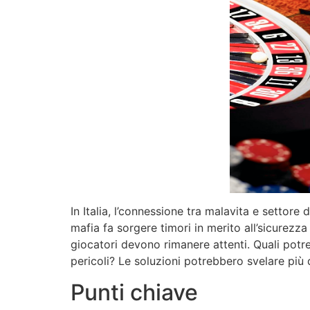
In Italia, l’connessione tra malavita e settore 
mafia fa sorgere timori in merito all’sicurezza
giocatori devono rimanere attenti. Quali potre
pericoli? Le soluzioni potrebbero svelare più 
Punti chiave