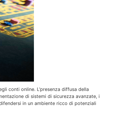
egli conti online. L’presenza diffusa della
ementazione di sistemi di sicurezza avanzate, i
ifendersi in un ambiente ricco di potenziali