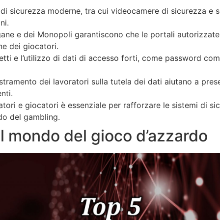
i di sicurezza moderne, tra cui videocamere di sicurezza e 
ni.
gane e dei Monopoli garantiscono che le portali autorizzate s
e dei giocatori.
etti e l’utilizzo di dati di accesso forti, come password c
stramento dei lavoratori sulla tutela dei dati aiutano a pr
nti.
ratori e giocatori è essenziale per rafforzare le sistemi di s
do del gambling.
el mondo del gioco d’azzardo