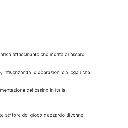
torica affascinante che merita di essere
 influenzando le operazioni sia legali che
entazione dei casinò in Italia.
nte settore del gioco d’azzardo divenne