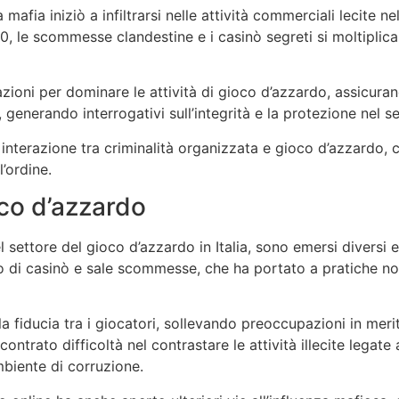
la mafia iniziò a infiltrarsi nelle attività commerciali lecit
0, le scommesse clandestine e i casinò segreti si moltiplic
azioni per dominare le attività di gioco d’azzardo, assicuran
e, generando interrogativi sull’integrità e la protezione nel 
a interazione tra criminalità organizzata e gioco d’azzard
l’ordine.
ioco d’azzardo
ettore del gioco d’azzardo in Italia, sono emersi diversi eff
di casinò e sale scommesse, che ha portato a pratiche non
a fiducia tra i giocatori, sollevando preoccupazioni in merit
contrato difficoltà nel contrastare le attività illecite legate 
biente di corruzione.