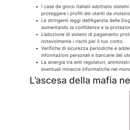
I case da gioco italiani adottano sistem
proteggere i profili dei utenti da violazio
Le stringenti leggi dell’Agenzia delle Do
aumentando la confidenza e la protezion
L’adozione di sistemi di pagamento prot
notevolmente i rischi per il tuo conto.
Verifiche di sicurezza periodiche e adde
informazioni personali e bancarie dei ute
La sinergia tra enti regolatori, amminist
eventuali minacce informatiche nel mon
L’ascesa della mafia n