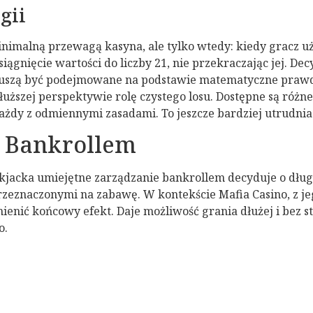
gii
inimalną przewagą kasyna, ale tylko wtedy: kiedy gracz u
iągnięcie wartości do liczby 21, nie przekraczając jej. De
 muszą być podejmowane na podstawie matematyczne praw
uższej perspektywie rolę czystego losu. Dostępne są różne 
ażdy z odmiennymi zasadami. To jeszcze bardziej utrudnia
a Bankrollem
lackjacka umiejętne zarządzanie bankrollem decyduje o dług
zeznaczonymi na zabawę. W kontekście Mafia Casino, z j
enić końcowy efekt. Daje możliwość grania dłużej i bez st
o.