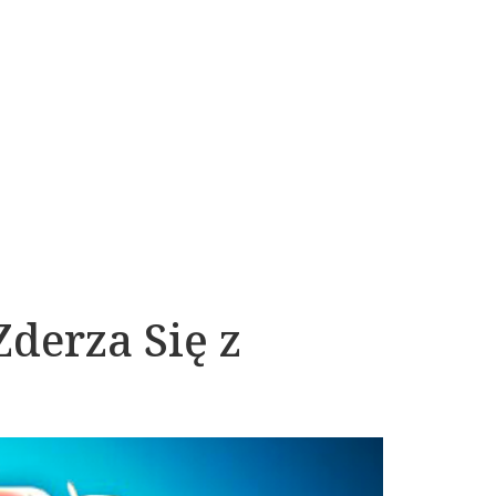
derza Się z