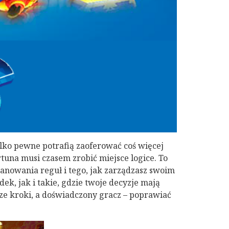
ylko pewne potrafią zaoferować coś więcej
rtuna musi czasem zrobić miejsce logice. To
panowania reguł i tego, jak zarządzasz swoim
ek, jak i takie, gdzie twoje decyzje mają
sze kroki, a doświadczony gracz – poprawiać