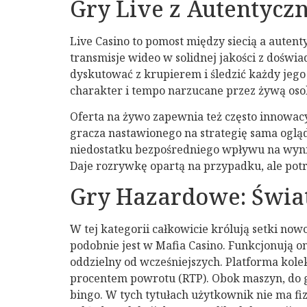
Gry Live z Autentycz
Live Casino to pomost między siecią a autent
transmisje wideo w solidnej jakości z dośw
dyskutować z krupierem i śledzić każdy jego 
charakter i tempo narzucane przez żywą os
Oferta na żywo zapewnia też często innowacy
gracza nastawionego na strategię sama ogląd
niedostatku bezpośredniego wpływu na wynik
Daje rozrywkę opartą na przypadku, ale pot
Gry Hazardowe: Świat
W tej kategorii całkowicie królują setki no
podobnie jest w Mafia Casino. Funkcjonują on
oddzielny od wcześniejszych. Platforma kole
procentem powrotu (RTP). Obok maszyn, do g
bingo. W tych tytułach użytkownik nie ma fi