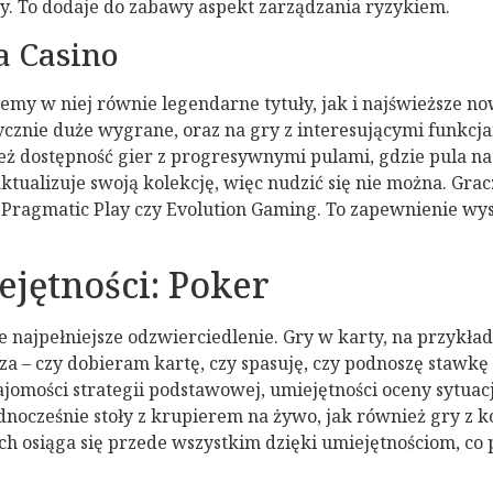
gry. To dodaje do zabawy aspekt zarządzania ryzykiem.
a Casino
ujemy w niej równie legendarne tytuły, jak i najświeższe n
aktycznie duże wygrane, oraz na gry z interesującymi fun
 też dostępność gier z progresywnymi pulami, gdzie pula 
ktualizuje swoją kolekcję, więc nudzić się nie można. Gracz
Pragmatic Play czy Evolution Gaming. To zapewnienie wysok
jętności: Poker
 najpełniejsze odzwierciedlenie. Gry w karty, na przykład
cza – czy dobieram kartę, czy spasuję, czy podnoszę staw
ajomości strategii podstawowej, umiejętności oceny sytuac
jednocześnie stoły z krupierem na żywo, jak również gry z
ch osiąga się przede wszystkim dzięki umiejętnościom, c