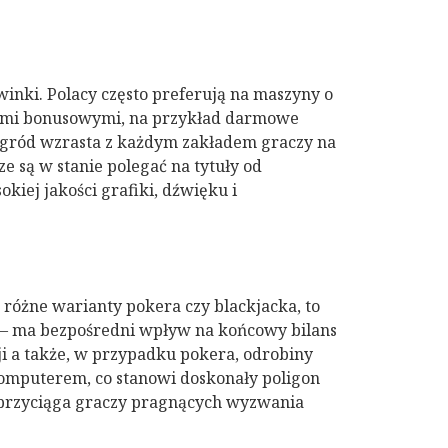
owinki. Polacy często preferują na maszyny o
kcjami bonusowymi, na przykład darmowe
nagród wzrasta z każdym zakładem graczy na
e są w stanie polegać na tytuły od
iej jakości grafiki, dźwięku i
 różne warianty pokera czy blackjacka, to
kę – ma bezpośredni wpływ na końcowy bilans
ji a także, w przypadku pokera, odrobiny
 komputerem, co stanowi doskonały poligon
o przyciąga graczy pragnących wyzwania