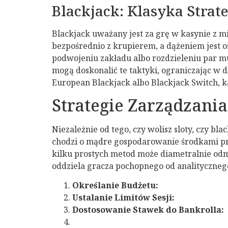
Blackjack: Klasyka Strate
Blackjack uważany jest za grę w kasynie z m
bezpośrednio z krupierem, a dążeniem jest os
podwojeniu zakładu albo rozdzieleniu par
mogą doskonalić te taktyki, ograniczając w dł
European Blackjack albo Blackjack Switch, k
Strategie Zarządzani
Niezależnie od tego, czy wolisz sloty, czy b
chodzi o mądre gospodarowanie środkami pr
kilku prostych metod może diametralnie odmi
oddziela gracza pochopnego od analityczneg
Określanie Budżetu:
Ustalanie Limitów Sesji:
Dostosowanie Stawek do Bankrolla: