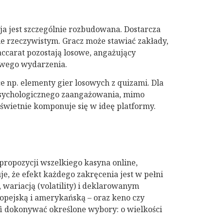
ja jest szczególnie rozbudowana. Dostarcza
e rzeczywistym. Gracz może stawiać zakłady,
accarat pozostają losowe, angażujący
iwego wydarzenia.
e np. elementy gier losowych z quizami. Dla
j psychologicznego zaangażowania, mimo
świetnie komponuje się w ideę platformy.
propozycji wszelkiego kasyna online,
je, że efekt każdego zakręcenia jest w pełni
 wariacją (volatility) i deklarowanym
opejską i amerykańską – oraz keno czy
fi dokonywać określone wybory: o wielkości