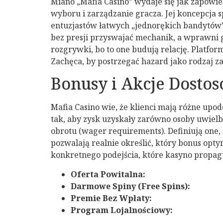
Miano „Mafia Casino” wydaje się jak zapowie
wyboru i zarządzanie gracza. Jej koncepcja 
entuzjastów łatwych „jednorękich bandytów”,
bez presji przyswajać mechanik, a wprawni 
rozgrywki, bo to one budują relację. Platfor
Zachęca, by postrzegać hazard jako rodzaj zab
Bonusy i Akcje Dosto
Mafia Casino wie, że klienci mają różne upo
tak, aby zysk uzyskały zarówno osoby uwielbi
obrotu (wager requirements). Definiują one
pozwalają realnie określić, który bonus opty
konkretnego podejścia, które kasyno propag
Oferta Powitalna:
Darmowe Spiny (Free Spins):
Premie Bez Wpłaty:
Program Lojalnościowy: