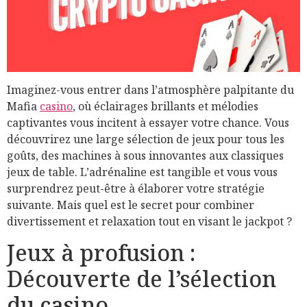
Imaginez-vous entrer dans l’atmosphère palpitante du
Mafia
casino
, où éclairages brillants et mélodies
captivantes vous incitent à essayer votre chance. Vous
découvrirez une large sélection de jeux pour tous les
goûts, des machines à sous innovantes aux classiques
jeux de table. L’adrénaline est tangible et vous vous
surprendrez peut-être à élaborer votre stratégie
suivante. Mais quel est le secret pour combiner
divertissement et relaxation tout en visant le jackpot ?
Jeux à profusion :
Découverte de l’sélection
du casino