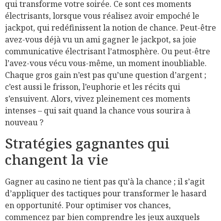
qui transforme votre soirée. Ce sont ces moments
électrisants, lorsque vous réalisez avoir empoché le
jackpot, qui redéfinissent la notion de chance. Peut-être
avez-vous déjà vu un ami gagner le jackpot, sa joie
communicative électrisant l’atmosphère. Ou peut-être
l’avez-vous vécu vous-même, un moment inoubliable.
Chaque gros gain n’est pas qu’une question d’argent ;
c’est aussi le frisson, l’euphorie et les récits qui
s’ensuivent. Alors, vivez pleinement ces moments
intenses – qui sait quand la chance vous sourira à
nouveau ?
Stratégies gagnantes qui
changent la vie
Gagner au casino ne tient pas qu’à la chance ; il s’agit
d’appliquer des tactiques pour transformer le hasard
en opportunité. Pour optimiser vos chances,
commencez par bien comprendre les jeux auxquels