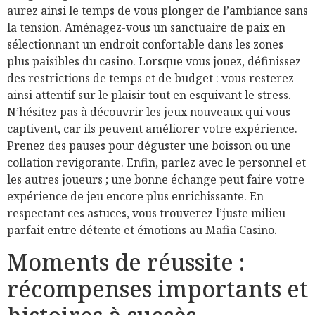
aurez ainsi le temps de vous plonger de l’ambiance sans
la tension. Aménagez-vous un sanctuaire de paix en
sélectionnant un endroit confortable dans les zones
plus paisibles du casino. Lorsque vous jouez, définissez
des restrictions de temps et de budget : vous resterez
ainsi attentif sur le plaisir tout en esquivant le stress.
N’hésitez pas à découvrir les jeux nouveaux qui vous
captivent, car ils peuvent améliorer votre expérience.
Prenez des pauses pour déguster une boisson ou une
collation revigorante. Enfin, parlez avec le personnel et
les autres joueurs ; une bonne échange peut faire votre
expérience de jeu encore plus enrichissante. En
respectant ces astuces, vous trouverez l’juste milieu
parfait entre détente et émotions au Mafia Casino.
Moments de réussite :
récompenses importants et