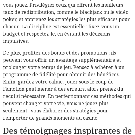
vous jouez. Privilégiez ceux qui offrent les meilleurs
taux de redistribution, comme le blackjack ou le vidéo
poker, et apprenez les stratégies les plus efficaces pour
chacun. La discipline est essentielle : fixez-vous un
budget et respectez-le, en évitant les décisions
impulsives.
De plus, profitez des bonus et des promotions ; ils
peuvent vous offrir un avantage supplémentaire et
prolonger votre temps de jeu. Pensez à adhérer à un
programme de fidélité pour obtenir des bénéfices.
Enfin, gardez votre calme. Jouer sous le coup de
l’émotion peut mener à des erreurs, alors prenez du
recul si nécessaire. En perfectionnant ces méthodes qui
peuvent changer votre vie, vous ne jouez plus
seulement : vous élaborez des stratégies pour
remporter de grands moments au casino.
Des témoignages inspirantes de