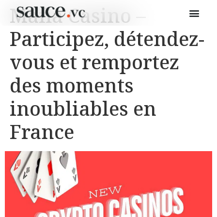
Mafia Casino –
Participez, détendez-
vous et remportez
des moments
inoubliables en
France