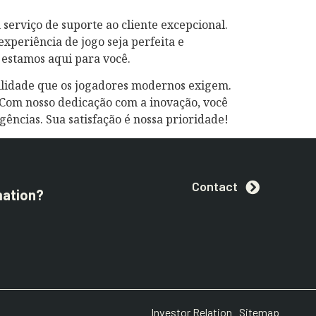
erviço de suporte ao cliente excepcional.
xperiência de jogo seja perfeita e
 estamos aqui para você.
atilidade que os jogadores modernos exigem.
. Com nosso dedicação com a inovação, você
ências. Sua satisfação é nossa prioridade!
Contact
mation?
Investor Relation
Sitemap