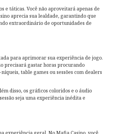
os e táticas. Você não aproveitará apenas de
sino aprecia sua lealdade, garantindo que
undo extraordinário de oportunidades de
tada para aprimorar sua experiência de jogo.
 não precisará gastar horas procurando
-níqueis, table games ou sessões com dealers
m disso, os gráficos coloridos e o áudio
sessão seja uma experiência inédita e
ua experiência geral. No Mafia Casino, você