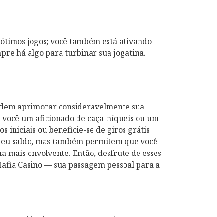
 ótimos jogos; você também está ativando
pre há algo para turbinar sua jogatina.
podem aprimorar consideravelmente sua
a você um aficionado de caça-níqueis ou um
iniciais ou beneficie-se de giros grátis
m seu saldo, mas também permitem que você
na mais envolvente. Então, desfrute de esses
Mafia Casino — sua passagem pessoal para a