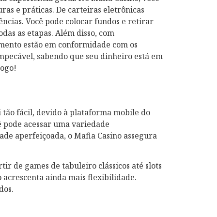
s e práticas. De carteiras eletrônicas
ncias. Você pode colocar fundos e retirar
odas as etapas. Além disso, com
gamento estão em conformidade com os
mpecável, sabendo que seu dinheiro está em
jogo!
 tão fácil, devido à plataforma mobile do
cê pode acessar uma variedade
dade aperfeiçoada, o Mafia Casino assegura
ir de games de tabuleiro clássicos até slots
 acrescenta ainda mais flexibilidade.
dos.