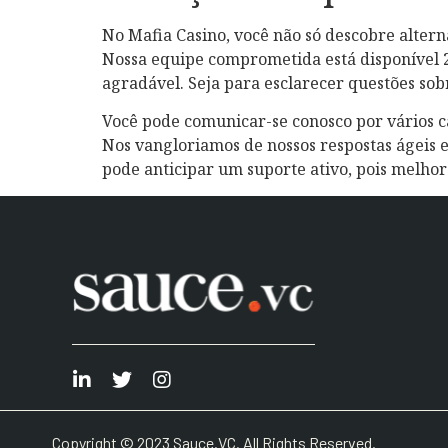
No Mafia Casino, você não só descobre alter
Nossa equipe comprometida está disponível 24
agradável. Seja para esclarecer questões sob
Você pode comunicar-se conosco por vários ca
Nos vangloriamos de nossos respostas ágeis e
pode anticipar um suporte ativo, pois melhor
Copyright © 2023 Sauce.VC. All Rights Reserved.