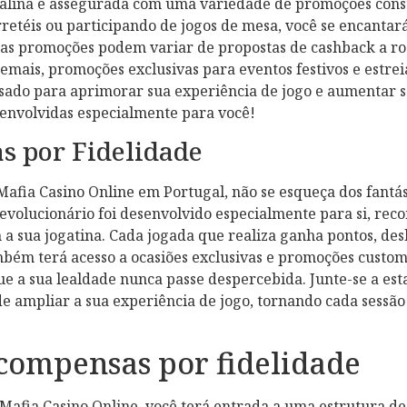
alina é assegurada com uma variedade de promoções consta
arretéis ou participando de jogos de mesa, você se encan
ssas promoções podem variar de propostas de cashback a ro
emais, promoções exclusivas para eventos festivos e estre
ensado para aprimorar sua experiência de jogo e aumentar 
envolvidas especialmente para você!
 por Fidelidade
Mafia Casino Online em Portugal, não se esqueça dos fant
volucionário foi desenvolvido especialmente para si, re
 a sua jogatina. Cada jogada que realiza ganha pontos, d
mbém terá acesso a ocasiões exclusivas e promoções custo
e a sua lealdade nunca passe despercebida. Junte-se a est
ampliar a sua experiência de jogo, tornando cada sessão 
compensas por fidelidade
 Mafia Casino Online, você terá entrada a uma estrutura d