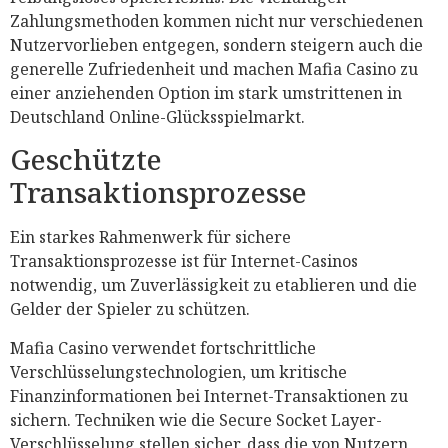
Zahlungsmethoden kommen nicht nur verschiedenen
Nutzervorlieben entgegen, sondern steigern auch die
generelle Zufriedenheit und machen Mafia Casino zu
einer anziehenden Option im stark umstrittenen in
Deutschland Online-Glücksspielmarkt.
Geschützte
Transaktionsprozesse
Ein starkes Rahmenwerk für sichere
Transaktionsprozesse ist für Internet-Casinos
notwendig, um Zuverlässigkeit zu etablieren und die
Gelder der Spieler zu schützen.
Mafia Casino verwendet fortschrittliche
Verschlüsselungstechnologien, um kritische
Finanzinformationen bei Internet-Transaktionen zu
sichern. Techniken wie die Secure Socket Layer-
Verschlüsselung stellen sicher, dass die von Nutzern