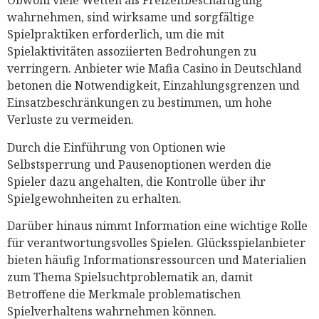
Obwohl viele Wetten als Freizeitbeschäftigung
wahrnehmen, sind wirksame und sorgfältige
Spielpraktiken erforderlich, um die mit
Spielaktivitäten assoziierten Bedrohungen zu
verringern. Anbieter wie Mafia Casino in Deutschland
betonen die Notwendigkeit, Einzahlungsgrenzen und
Einsatzbeschränkungen zu bestimmen, um hohe
Verluste zu vermeiden.
Durch die Einführung von Optionen wie
Selbstsperrung und Pausenoptionen werden die
Spieler dazu angehalten, die Kontrolle über ihr
Spielgewohnheiten zu erhalten.
Darüber hinaus nimmt Information eine wichtige Rolle
für verantwortungsvolles Spielen. Glücksspielanbieter
bieten häufig Informationsressourcen und Materialien
zum Thema Spielsuchtproblematik an, damit
Betroffene die Merkmale problematischen
Spielverhaltens wahrnehmen können.