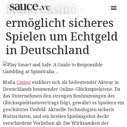
Mafia Casino
ermöglicht sicheres
Spielen um Echtgeld
in Deutschland
Mafia
Casino
etabliert sich als bedeutender Akteur in
Deutschlands boomender Online-Glücksspielszene. Da
das Unternehmen den strengen Bestimmungen des
Glücksspielstaatsvertrags folgt, gewährt es Spielern ein
geschütztes Umfeld. Aktuelle Technologien sichern
Nutzerdaten, und ein breites Spielangebot deckt
verschiedene Vorlieben ab. Die Wirksamkeit der