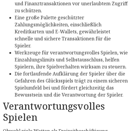
und Finanztransaktionen vor unerlaubtem Zugriff
zu schützen.
Eine große Palette geschützter
Zahlungsmöglichkeiten, einschließlich
Kreditkarten und E-Wallets, gewährleistet
schnelle und sichere Transaktionen für die
Spieler.
Werkzeuge für verantwortungsvolles Spielen, wie
Einzahlungslimits und Selbstausschluss, helfen
Spielern, ihre Spielverhalten wirksam zu steuern.
Die fortlaufende Aufklärung der Spieler über die
Gefahren des Glücksspiels trägt zu einem sicheren
Spielumfeld bei und fördert gleichzeitig das
Bewusstsein und die Verantwortung der Spieler.
Verantwortungsvolles
Spielen