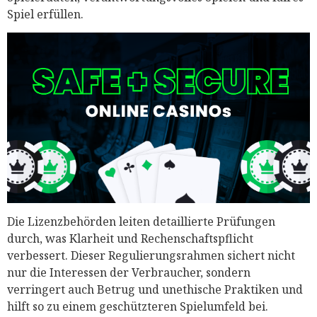
Spiel erfüllen.
Die Lizenzbehörden leiten detaillierte Prüfungen
durch, was Klarheit und Rechenschaftspflicht
verbessert. Dieser Regulierungsrahmen sichert nicht
nur die Interessen der Verbraucher, sondern
verringert auch Betrug und unethische Praktiken und
hilft so zu einem geschützteren Spielumfeld bei.