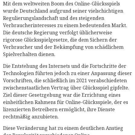
Mit dem weltweiten Boom des Online-Glücksspiels
wurde Deutschland aufgrund seiner vielschichtigen
Regulierungslandschaft und des steigenden
Verbraucherinteresses zu einem bedeutenden Markt.
Die deutsche Regierung verfolgt üblicherweise
rigorose Glücksspielgesetze, die dem Sichern der
Verbraucher und der Bekämpfung von schädlichem
Spielverhalten dienen.
Die Entstehung des Internets und die Fortschritte der
Technologien führten jedoch zu einer Anpassung dieser
Vorschriften, die schließlich im 2021 verabschiedeten
zwischenstaatlichen Vertrag über Glücksspiel gipfelte.
Ziel dieser Gesetzgebung war die Errichtung eines
einheitlichen Rahmens für Online-Glücksspiele, der es
lizenzierten Betreibern ermöglicht, ihre Dienste
rechtmäßig anzubieten.
Diese Veränderung hat zu einem deutlichen Anstieg