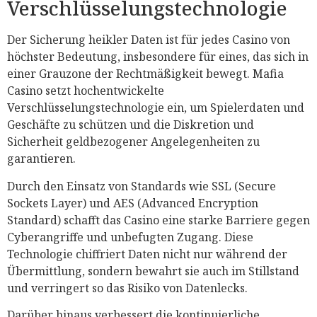
Verschlüsselungstechnologie
Der Sicherung heikler Daten ist für jedes Casino von
höchster Bedeutung, insbesondere für eines, das sich in
einer Grauzone der Rechtmäßigkeit bewegt. Mafia
Casino setzt hochentwickelte
Verschlüsselungstechnologie ein, um Spielerdaten und
Geschäfte zu schützen und die Diskretion und
Sicherheit geldbezogener Angelegenheiten zu
garantieren.
Durch den Einsatz von Standards wie SSL (Secure
Sockets Layer) und AES (Advanced Encryption
Standard) schafft das Casino eine starke Barriere gegen
Cyberangriffe und unbefugten Zugang. Diese
Technologie chiffriert Daten nicht nur während der
Übermittlung, sondern bewahrt sie auch im Stillstand
und verringert so das Risiko von Datenlecks.
Darüber hinaus verbessert die kontinuierliche