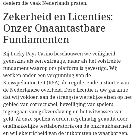
dealers die vaak Nederlands praten.
Zekerheid en Licenties:
Onzer Onaantastbare
Fundamenten
Bij Lucky Pays Casino beschouwen we veiligheid
geenszins als een extraatje, maar als het volstrekte
fundament waarop ons platform is gevestigd. Wij
werken onder een vergunning van de
Kansspelautoriteit (KSA), de regulerende instantie van
de Nederlandse overheid. Deze licentie is uw garantie
dat wij voldoen aan de strengste wettelijke eisen op het
gebied van correct spel, beveiliging van spelers,
tegengaan van gokverslaving en het witwassen van
geld. Al onze spellen worden regelmatig geaudit door
onafhankelijke testlaboratoria om de onkreukbaarheid
en willekeurigheid van de uitkomsten te waarborgen.