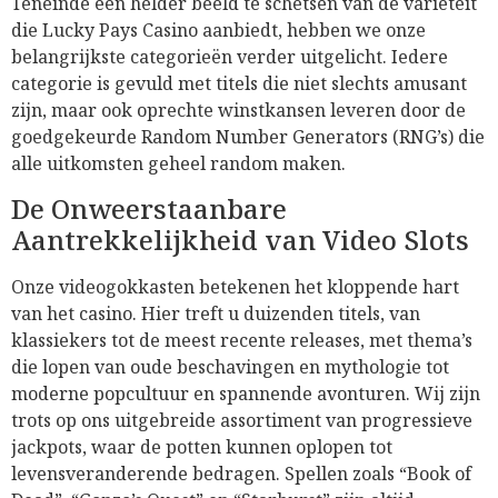
Teneinde een helder beeld te schetsen van de variëteit
die Lucky Pays Casino aanbiedt, hebben we onze
belangrijkste categorieën verder uitgelicht. Iedere
categorie is gevuld met titels die niet slechts amusant
zijn, maar ook oprechte winstkansen leveren door de
goedgekeurde Random Number Generators (RNG’s) die
alle uitkomsten geheel random maken.
De Onweerstaanbare
Aantrekkelijkheid van Video Slots
Onze videogokkasten betekenen het kloppende hart
van het casino. Hier treft u duizenden titels, van
klassiekers tot de meest recente releases, met thema’s
die lopen van oude beschavingen en mythologie tot
moderne popcultuur en spannende avonturen. Wij zijn
trots op ons uitgebreide assortiment van progressieve
jackpots, waar de potten kunnen oplopen tot
levensveranderende bedragen. Spellen zoals “Book of