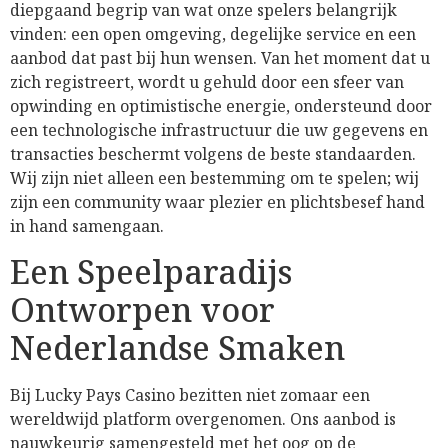
diepgaand begrip van wat onze spelers belangrijk
vinden: een open omgeving, degelijke service en een
aanbod dat past bij hun wensen. Van het moment dat u
zich registreert, wordt u gehuld door een sfeer van
opwinding en optimistische energie, ondersteund door
een technologische infrastructuur die uw gegevens en
transacties beschermt volgens de beste standaarden.
Wij zijn niet alleen een bestemming om te spelen; wij
zijn een community waar plezier en plichtsbesef hand
in hand samengaan.
Een Speelparadijs
Ontworpen voor
Nederlandse Smaken
Bij Lucky Pays Casino bezitten niet zomaar een
wereldwijd platform overgenomen. Ons aanbod is
nauwkeurig samengesteld met het oog op de