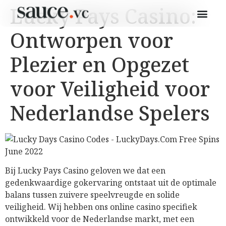
Lucky Pays Casino:
Ontworpen voor
Plezier en Opgezet
voor Veiligheid voor
Nederlandse Spelers
Bij Lucky Pays Casino geloven we dat een
gedenkwaardige gokervaring ontstaat uit de optimale
balans tussen zuivere speelvreugde en solide
veiligheid. Wij hebben ons online casino specifiek
ontwikkeld voor de Nederlandse markt, met een