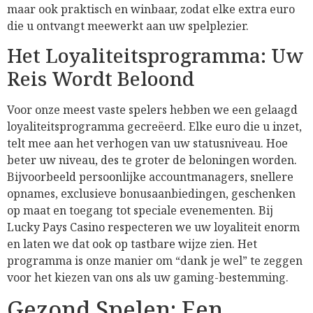
maar ook praktisch en winbaar, zodat elke extra euro
die u ontvangt meewerkt aan uw spelplezier.
Het Loyaliteitsprogramma: Uw
Reis Wordt Beloond
Voor onze meest vaste spelers hebben we een gelaagd
loyaliteitsprogramma gecreëerd. Elke euro die u inzet,
telt mee aan het verhogen van uw statusniveau. Hoe
beter uw niveau, des te groter de beloningen worden.
Bijvoorbeeld persoonlijke accountmanagers, snellere
opnames, exclusieve bonusaanbiedingen, geschenken
op maat en toegang tot speciale evenementen. Bij
Lucky Pays Casino respecteren we uw loyaliteit enorm
en laten we dat ook op tastbare wijze zien. Het
programma is onze manier om “dank je wel” te zeggen
voor het kiezen van ons als uw gaming-bestemming.
Gezond Spelen: Een