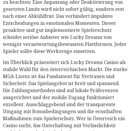
zu beachten: Eine Anpassung oder Deaktivierung von
gesetzten Limits wird nicht sofort gültig, sondern erst
nach einer Abkühlfrist. Das verhindert impulsive
Entscheidungen in emotionalen Momenten. Dieser
proaktive und gut implementierte Spielerschutz
scheidet seriöse Anbieter wie Lucky Dreams von
weniger verantwortungsbewussten Plattformen. Jeder
Spieler sollte diese Werkzeuge einsetzen.
Im Überblick präsentiert sich Lucky Dreams Casino als
stabile Wahl für den österreichischen Markt. Die starke
MGA-Lizenz ist das Fundament für Vertrauen und
Sicherheit. Das Spielangebot ist breit und spannend.
Die Zahlungsmethoden sind auf lokale Präferenzen
ausgerichtet und der mobile Zugang funktioniert
exzellent. Ausschlaggebend sind der transparente
Umgang mit Bonusbedingungen und die ernsthaften
Maßnahmen zum Spielerschutz. Wer in Österreich ein
Casino sucht, das Unterhaltung mit Verlässlichkeit