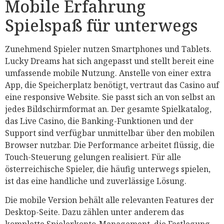
Mobile Erfahrung
Spielspaß für unterwegs
Zunehmend Spieler nutzen Smartphones und Tablets.
Lucky Dreams hat sich angepasst und stellt bereit eine
umfassende mobile Nutzung. Anstelle von einer extra
App, die Speicherplatz benötigt, vertraut das Casino auf
eine responsive Website. Sie passt sich an von selbst an
jedes Bildschirmformat an. Der gesamte Spielkatalog,
das Live Casino, die Banking-Funktionen und der
Support sind verfügbar unmittelbar über den mobilen
Browser nutzbar. Die Performance arbeitet flüssig, die
Touch-Steuerung gelungen realisiert. Für alle
österreichische Spieler, die häufig unterwegs spielen,
ist das eine handliche und zuverlässige Lösung.
Die mobile Version behält alle relevanten Features der
Desktop-Seite. Dazu zählen unter anderem das
komplette Spielerkonto-Management, die Festlegung