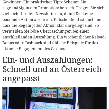
Gewinnen. Ein praktischer Tipp: Schauen Sie
regelmäßig in den Promotionsbereich. Tragen Sie sich
vielleicht für den Newsletter an, damit Sie keine
passende Aktion auslassen. Entscheidend ist auch hier,
dass die Regeln jeder Aktion klar dargelegt sind. So
vermeiden Sie böse Überraschungen bei einer
anschließenden Auszahlung. Ein wöchentlicher Reload-
Bonus oder Cashback sind übliche Beispiele für das
aktuelle Engagement des Casinos.
Ein- und Auszahlungen:
Schnell und an Österreich
angepasst