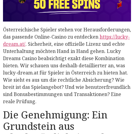
Österreichische Spieler stehen vor Herausforderungen,
das passende Online-Casino zu entdecken
https://lucky-
dream.at/
. Sicherheit, eine offizielle Lizenz und echte
Unterhaltung möchten Hand in Hand gehen. Lucky
Dreams Casino beabsichtigt exakt diese Kombination
bieten. Wir schauen uns deshalb detaillierter an, was
lucky-dream.at für Spieler in Österreich zu bieten hat.
Wie sieht es aus um die rechtliche Absicherung? Wie
breit ist das Spielangebot? Und wie benutzerfreundlich
sind Bonusbestimmungen und Transaktionen? Eine
reale Prüfung.
Die Genehmigung: Ein
Grundstein aus