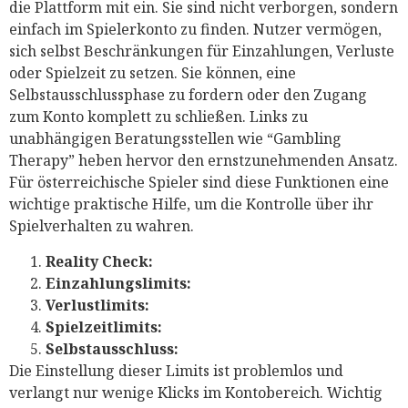
die Plattform mit ein. Sie sind nicht verborgen, sondern
einfach im Spielerkonto zu finden. Nutzer vermögen,
sich selbst Beschränkungen für Einzahlungen, Verluste
oder Spielzeit zu setzen. Sie können, eine
Selbstausschlussphase zu fordern oder den Zugang
zum Konto komplett zu schließen. Links zu
unabhängigen Beratungsstellen wie “Gambling
Therapy” heben hervor den ernstzunehmenden Ansatz.
Für österreichische Spieler sind diese Funktionen eine
wichtige praktische Hilfe, um die Kontrolle über ihr
Spielverhalten zu wahren.
Reality Check:
Einzahlungslimits:
Verlustlimits:
Spielzeitlimits:
Selbstausschluss:
Die Einstellung dieser Limits ist problemlos und
verlangt nur wenige Klicks im Kontobereich. Wichtig