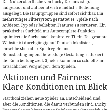
Die Nutzeroberfläche von Lucky Dreams ist gut
aufgebaut und auf benutzerfreundliche Bedienung
ausgelegt. Die Hauptgruppen sind sofort sichtbar. Ein
mehrstufiges Filtersystem gestattet es, Spiele nach
Anbieter, Typ oder beliebten Features zu sortieren. Ein
praktisches Suchfeld mit Autocomplete-Funktion
optimiert die Suche nach konkreten Titeln. Die gesamte
Website ist durchgängig auf Deutsch lokalisiert,
einschließlich aller Spielregeln und
Bonusbedingungen. Diese kluge Gestaltung reduziert
die Einarbeitungszeit. Spieler kommen so schnell zum
tatsächlichen Vergnügen, dem Spielen.
Aktionen und Fairness:
Klare Konditionen im Blick
Startboni ziehen neue Spieler an. Entscheidend sind
aber die Konditionen, die damit verbunden sind. Lucky