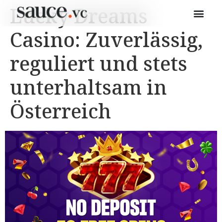
Lucky Dreams
Casino: Zuverlässig,
reguliert und stets
unterhaltsam in
Österreich