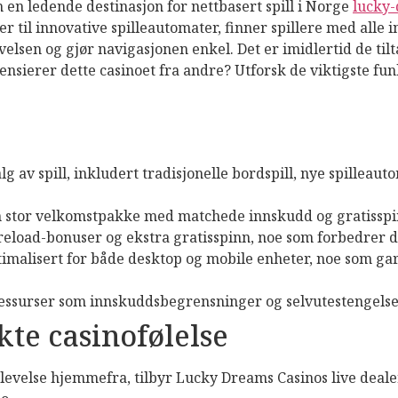
en ledende destinasjon for nettbasert spill i Norge
lucky
er til innovative spilleautomater, finner spillere med alle 
velsen og gjør navigasjonen enkel. Det er imidlertid de til
ensierer dette casinoet fra andre? Utforsk de viktigste f
lg av spill, inkludert tradisjonelle bordspill, nye spilleau
en stor velkomstpakke med matchede innskudd og gratisspi
eload-bonuser og ekstra gratisspinn, noe som forbedrer de
timalisert for både desktop og mobile enheter, noe som ga
d ressurser som innskuddsbegrensninger og selvutestengelses
ekte casinofølelse
plevelse hjemmefra, tilbyr Lucky Dreams Casinos live dea