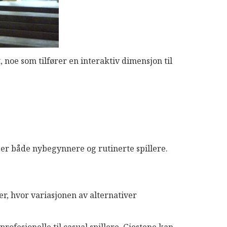
 noe som tilfører en interaktiv dimensjon til
er både nybegynnere og rutinerte spillere.
r, hvor variasjonen av alternativer
profesjonelle til casual spillere. Gjestene kan