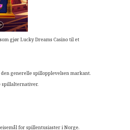
 som gjør Lucky Dreams Casino til et
 den generelle spillopplevelsen markant.
spillalternativer.
isemål for spillentusiaster i Norge.