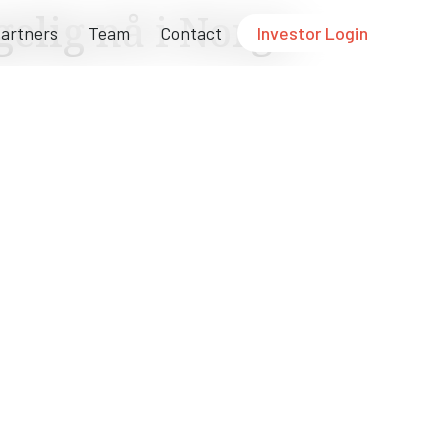
elig nå i Norge
Partners
Team
Contact
Investor Login