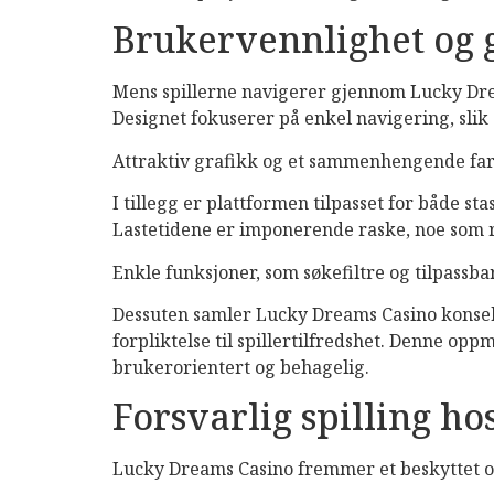
Brukervennlighet og 
Mens spillerne navigerer gjennom Lucky Drea
Designet fokuserer på enkel navigering, slik at
Attraktiv grafikk og et sammenhengende farg
I tillegg er plattformen tilpasset for både s
Lastetidene er imponerende raske, noe som r
Enkle funksjoner, som søkefiltre og tilpassbar
Dessuten samler Lucky Dreams Casino konsek
forpliktelse til spillertilfredshet. Denne o
brukerorientert og behagelig.
Forsvarlig spilling h
Lucky Dreams Casino fremmer et beskyttet og h