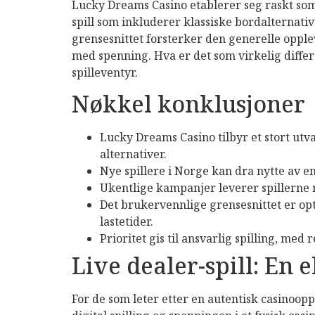
Lucky Dreams Casino etablerer seg raskt som 
spill som inkluderer klassiske bordalternativ
grensesnittet forsterker den generelle opple
med spenning. Hva er det som virkelig differ
spilleventyr.
Nøkkel konklusjoner
Lucky Dreams Casino tilbyr et stort utva
alternativer.
Nye spillere i Norge kan dra nytte av 
Ukentlige kampanjer leverer spillerne r
Det brukervennlige grensesnittet er op
lastetider.
Prioritet gis til ansvarlig spilling, me
Live dealer-spill: En 
For de som leter etter en autentisk casinoop