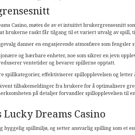
grensesnitt
ms Casino, møtes de av et intuitivt brukergrensesnitt som
 brukerne raskt får tilgang til et variert utvalg av spill, t
evalg danner en engasjerende atmosfære som fengsler spil
tasjonære og bærbare enheter, noe som sikrer en jevn opplev
eduserer ventetider og bevarer spillerne opptatt.
e spillkategorier, effektiviserer spillopplevelsen og letter
vent tilbakemeldinger fra brukere for å optimalisere gre
ppmerksomheten på detaljer forvandler spillopplevelsen til
os Lucky Dreams Casino
yggelig spillmiljø, og setter ansvarlig spilling som et ess