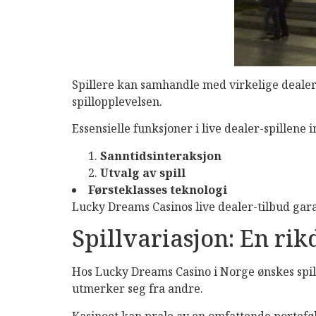
Spillere kan samhandle med virkelige dealere
spillopplevelsen.
Essensielle funksjoner i live dealer-spillene 
Sanntidsinteraksjon
Utvalg av spill
Førsteklasses teknologi
Lucky Dreams Casinos live dealer-tilbud gar
Spillvariasjon: En ri
Hos Lucky Dreams Casino i Norge ønskes spill
utmerker seg fra andre.
Kasinoet kan prale av en omfattende portefølje 