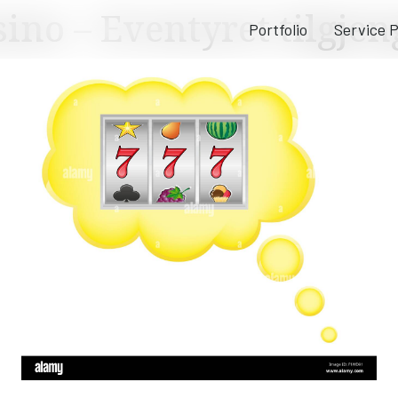
no – Eventyret tilgjeng
Portfolio
Service 