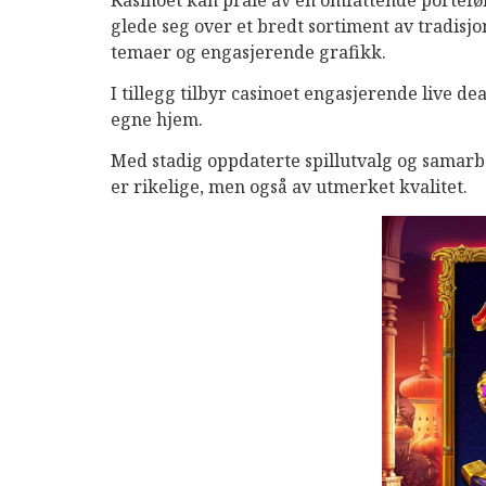
glede seg over et bredt sortiment av tradisjo
temaer og engasjerende grafikk.
I tillegg tilbyr casinoet engasjerende live d
egne hjem.
Med stadig oppdaterte spillutvalg og samar
er rikelige, men også av utmerket kvalitet.