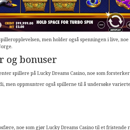
spilleropplevelsen, men holder også spenningen i live, noe
Norge.
 og bonuser
enter spillere på Lucky Dreams Casino, noe som forsterker
di, men oppmuntrer også spillerne til å undersøke varierte 
fære, noe som gjør Lucky Dreams Casino til et fristende re