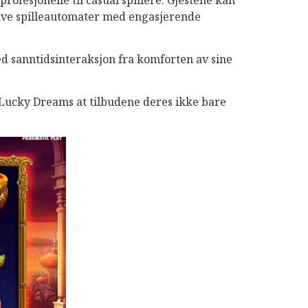
vative spilleautomater med engasjerende
ved sanntidsinteraksjon fra komforten av sine
Lucky Dreams at tilbudene deres ikke bare