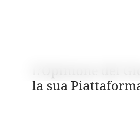
L’Opinione del Gi
la sua Piattaform