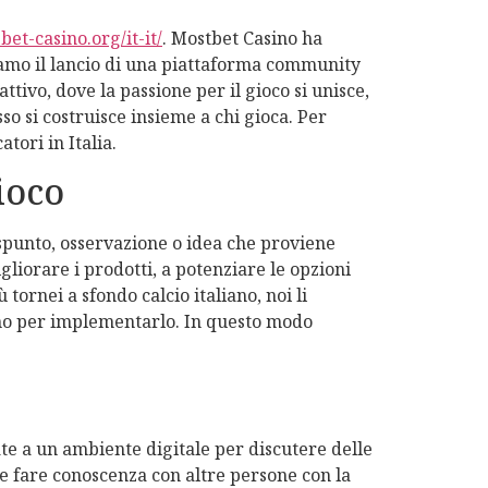
bet-casino.org/it-it/
. Mostbet Casino ha
hiamo il lancio di una piattaforma community
ivo, dove la passione per il gioco si unisce,
so si costruisce insieme a chi gioca. Per
tori in Italia.
ioco
 spunto, osservazione o idea che proviene
liorare i prodotti, a potenziare le opzioni
tornei a sfondo calcio italiano, noi li
amo per implementarlo. In questo modo
te a un ambiente digitale per discutere delle
e fare conoscenza con altre persone con la