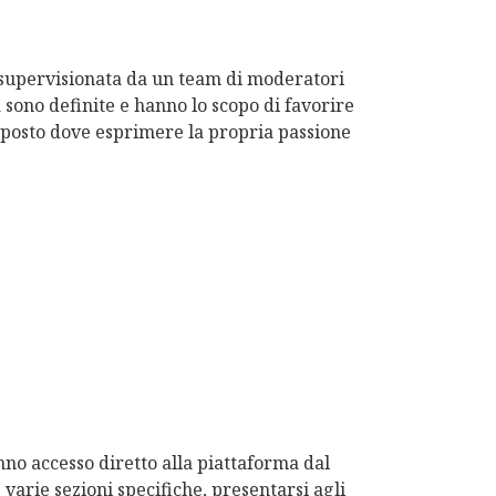
à supervisionata da un team di moderatori
 sono definite e hanno lo scopo di favorire
n posto dove esprimere la propria passione
nno accesso diretto alla piattaforma dal
 varie sezioni specifiche, presentarsi agli