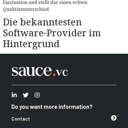
Faszination und stellt dar einen echten
Qualitätsunterschied.
Die bekanntesten
Software-Provider im
Hintergrund
Do you want more information?
Contact