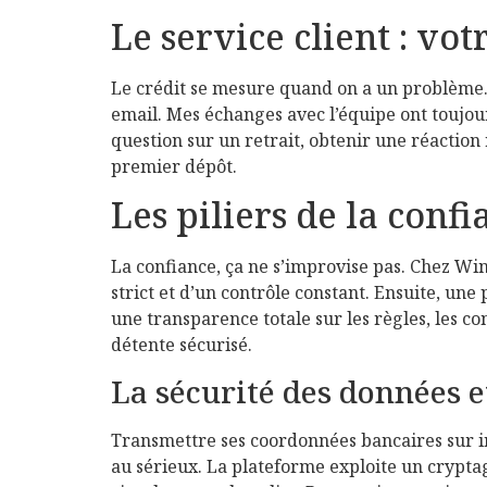
Le service client : votr
Le crédit se mesure quand on a un problème. 
email. Mes échanges avec l’équipe ont toujour
question sur un retrait, obtenir une réaction
premier dépôt.
Les piliers de la con
La confiance, ça ne s’improvise pas. Chez Win
strict et d’un contrôle constant. Ensuite, une
une transparence totale sur les règles, les 
détente sécurisé.
La sécurité des données e
Transmettre ses coordonnées bancaires sur i
au sérieux. La plateforme exploite un crypta