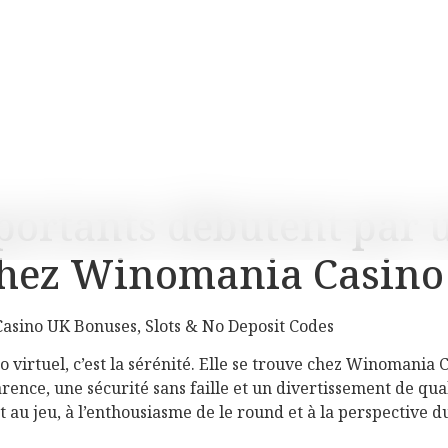
portants débutent par 
chez Winomania Casino 
o virtuel, c’est la sérénité. Elle se trouve chez Winomania 
arence, une sécurité sans faille et un divertissement de qua
nt au jeu, à l’enthousiasme de le round et à la perspective