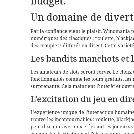
budget.
Un domaine de divert
Par la confiance vient le plaisir. Winomania 
numériques des classiques : roulette, blackja
des croupiers diffusés en direct. Cette variété
Les bandits manchots et l
Les amateurs de slots seront servis. Le choi
fonctionnalités comme les tours gratuits, le
surprenante. Cela maintient l’intérêt et ouv
L’excitation du jeu en dir
L’expérience unique de l’interaction humaine 
trouve les incontournables : roulette, blackj
peut discuter avec eux et les autres joueurs v
canapé. Ici, la stratégie et l’observation repr