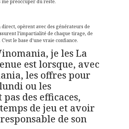
ns me préoccuper du reste.
n direct, opèrent avec des générateurs de
ssurent l’impartialité de chaque tirage, de
C’est le base d’une vraie confiance.
Winomania, je les La
nue est lorsque, avec
nia, les offres pour
lundi ou les
 pas des efficaces,
 temps de jeu et avoir
n responsable de son