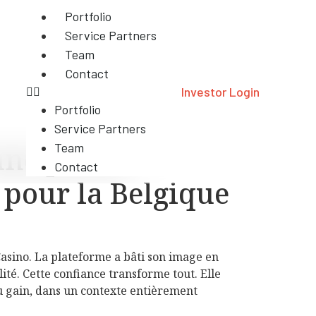
Portfolio
Service Partners
Team
Contact
Investor Login
Portfolio
Service Partners
une pleine
Team
Contact
pour la Belgique
Casino. La plateforme a bâti son image en
lité. Cette confiance transforme tout. Elle
 du gain, dans un contexte entièrement