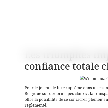
Les triomphes im
confiance totale 
Pour le joueur, le luxe suprême dans un casin
Belgique sur des principes claires : la transp
offre la possibilité de se consacrer pleineme
réglementé.