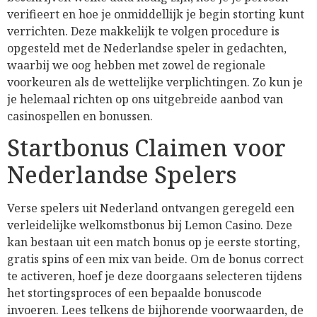
verifieert en hoe je onmiddellijk je begin storting kunt
verrichten. Deze makkelijk te volgen procedure is
opgesteld met de Nederlandse speler in gedachten,
waarbij we oog hebben met zowel de regionale
voorkeuren als de wettelijke verplichtingen. Zo kun je
je helemaal richten op ons uitgebreide aanbod van
casinospellen en bonussen.
Startbonus Claimen voor
Nederlandse Spelers
Verse spelers uit Nederland ontvangen geregeld een
verleidelijke welkomstbonus bij Lemon Casino. Deze
kan bestaan uit een match bonus op je eerste storting,
gratis spins of een mix van beide. Om de bonus correct
te activeren, hoef je deze doorgaans selecteren tijdens
het stortingsproces of een bepaalde bonuscode
invoeren. Lees telkens de bijhorende voorwaarden, de