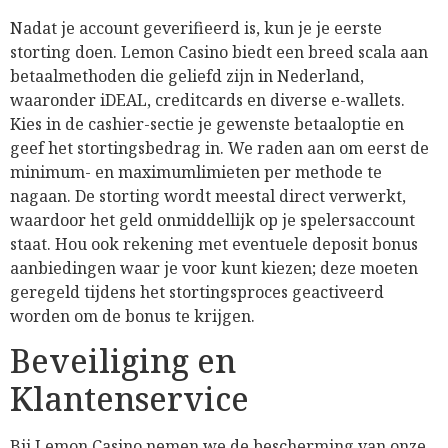
Nadat je account geverifieerd is, kun je je eerste
storting doen. Lemon Casino biedt een breed scala aan
betaalmethoden die geliefd zijn in Nederland,
waaronder iDEAL, creditcards en diverse e-wallets.
Kies in de cashier-sectie je gewenste betaaloptie en
geef het stortingsbedrag in. We raden aan om eerst de
minimum- en maximumlimieten per methode te
nagaan. De storting wordt meestal direct verwerkt,
waardoor het geld onmiddellijk op je spelersaccount
staat. Hou ook rekening met eventuele deposit bonus
aanbiedingen waar je voor kunt kiezen; deze moeten
geregeld tijdens het stortingsproces geactiveerd
worden om de bonus te krijgen.
Beveiliging en
Klantenservice
Bij Lemon Casino nemen we de bescherming van onze