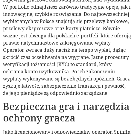
W portfolio odnajdziesz zarówno tradycyjne opcje, jak i
innowacyjne, szybkie rozwiązania. Do najpowszechniej
wybieranych w Polsce znajdują się przelewy bankowe,
przelewy ekspresowe oraz karty płatnicze. Równie
ważne jest obsługa dla polskich e-portfeli, które oferują
prawie natychmiastowe zaksięgowanie wpłaty.
Operator zwraca duży nacisk na tempo wypłat, dążąc
skrócić czas oczekiwania na wygrane. Jasne procedury
weryfikacji tożsamości (KYC) to standard, który
ochrania konto użytkownika. Po ich zakończeniu
wypłaty wykonywane są bez zbędnych opóźnień. Gracz
zyskuje łatwość, zabezpieczenie transakcji i pewność,
że jego pieniądze są odpowiednio zarządzane.
Bezpieczna gra i narzędzia
ochrony gracza
Jako licencjonowany i odpowiedzialny operator, Spinfin