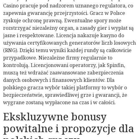
Casino pracuje pod nadzorem uznanego regulatora, co
zapewnia gwarancję przejrzystości. Gracz w Polsce
zyskuje ochronę prawną. Ewentualne spory może
rozstrzygać niezależny organ, a zasady gier i wypłat są
jasne i respektowane. Licencja nakazuje kasyno do
używania certyfikowanych generatorów liczb losowych
(RNG). Dzięki temu wyniki każdej rundy są całkowicie
przypadkowe. Niezależne firmy regularnie to
kontrolują. Licencjonowani operatorzy, jak Spinfin,
muszą też wdrażać zaawansowane zabezpieczenia
danych osobowych i finansowych klientów. Dla
polskiego gracza wybór takiej platformy to wybór o
bezpieczeństwie, sprawiedliwej grze i gwarancji, że
wygrane zostaną wypłacone na czas i w całości.
Ekskluzywne bonusy
powitalne i propozycje dla