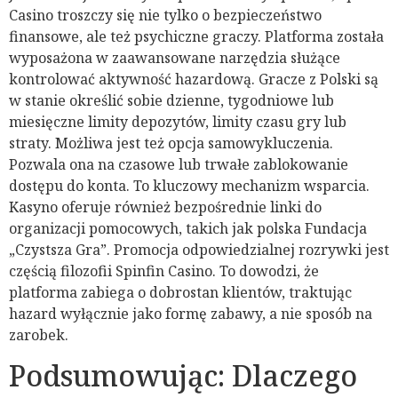
Casino troszczy się nie tylko o bezpieczeństwo
finansowe, ale też psychiczne graczy. Platforma została
wyposażona w zaawansowane narzędzia służące
kontrolować aktywność hazardową. Gracze z Polski są
w stanie określić sobie dzienne, tygodniowe lub
miesięczne limity depozytów, limity czasu gry lub
straty. Możliwa jest też opcja samowykluczenia.
Pozwala ona na czasowe lub trwałe zablokowanie
dostępu do konta. To kluczowy mechanizm wsparcia.
Kasyno oferuje również bezpośrednie linki do
organizacji pomocowych, takich jak polska Fundacja
„Czystsza Gra”. Promocja odpowiedzialnej rozrywki jest
częścią filozofii Spinfin Casino. To dowodzi, że
platforma zabiega o dobrostan klientów, traktując
hazard wyłącznie jako formę zabawy, a nie sposób na
zarobek.
Podsumowując: Dlaczego