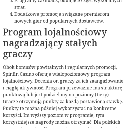
Programy cashback, oddające część wykonanych
strat.
Dodatkowe promocje związane premierom
nowych gier od popularnych dostawców.
Program lojalnościowy
nagradzający stałych
graczy
Obok bonusów powitalnych i regularnych promocji,
Spinfin Casino oferuje wielopoziomowy program
lojalnościowy. Docenia on graczy za ich zaangażowanie
i ciągłą aktywność. Program przeważnie ma strukturę
punktową lub jest podzielony na poziomy (tiery).
Gracze otrzymują punkty za każdą postawioną stawkę.
Punkty te można później wykorzystać na konkretne
korzyści. Im wyższy poziom w programie, tym
korzystniejsze nagrody można otrzymać. Dla polskich