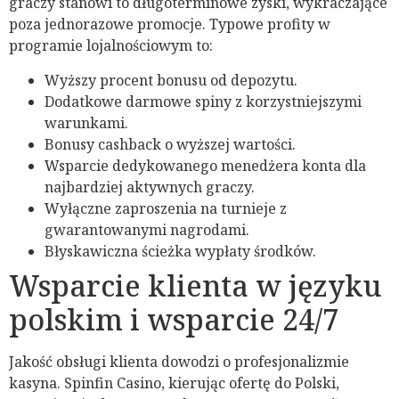
graczy stanowi to długoterminowe zyski, wykraczające
poza jednorazowe promocje. Typowe profity w
programie lojalnościowym to:
Wyższy procent bonusu od depozytu.
Dodatkowe darmowe spiny z korzystniejszymi
warunkami.
Bonusy cashback o wyższej wartości.
Wsparcie dedykowanego menedżera konta dla
najbardziej aktywnych graczy.
Wyłączne zaproszenia na turnieje z
gwarantowanymi nagrodami.
Błyskawiczna ścieżka wypłaty środków.
Wsparcie klienta w języku
polskim i wsparcie 24/7
Jakość obsługi klienta dowodzi o profesjonalizmie
kasyna. Spinfin Casino, kierując ofertę do Polski,