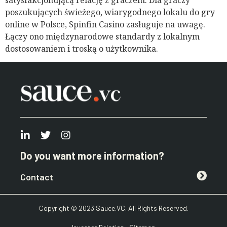
poszukujących świeżego, wiarygodnego lokalu do gry
online w Polsce, Spinfin Casino zasługuje na uwagę.
Łączy ono międzynarodowe standardy z lokalnym
dostosowaniem i troską o użytkownika.
Do you want more information?
Contact
Copyright © 2023 Sauce.VC. All Rights Reserved.