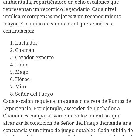
ambientada, repartiéndose en ocho escalones que
representan un recorrido legendario. Cada nivel
implica recompensas mejores y un reconocimiento
mayor. El camino de subida es el que se indica a
continuación:
Luchador
Chamán
Cazador experto
Líder
Mago
Héroe
Mito
Señor del Fuego
Cada escalón requiere una suma concreta de Puntos de
Experiencia. Por ejemplo, ascender de Luchador a
Chamán es comparativamente veloz, mientras que
alcanzar la condición de Señor del Fuego demanda una
constancia y un ritmo de juego notables. Cada subida de