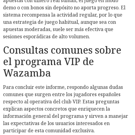
apuestas con dinero real suman; el juego en modo
demo o con bonos sin depósito no aporta progreso. El
sistema recompensa la actividad regular, por lo que
una estrategia de juego habitual, aunque sea con
apuestas moderadas, suele ser más efectiva que
sesiones esporádicas de alto volumen.
Consultas comunes sobre
el programa VIP de
Wazamba
Para concluir este informe, respondo algunas dudas
comunes que surgen entre los jugadores españoles
respecto al operativa del club VIP. Estas preguntas
explican aspectos concretos que enriquecen la
información general del programa y sirven a manejar
las expectativas de los usuarios interesados en
participar de esta comunidad exclusiva.