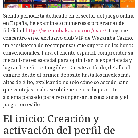
Siendo periodista dedicado en el sector del juego online
en España, he examinado numerosos programas de
fidelidad
https://wazambakazino.com/es-es/
. Hoy, me
concentro en el exclusivo club VIP de Wazamba Casino,
un ecosistema de recompensas que supera de los bonos
convencionales. Para el cliente español, comprender su
mecanismo es esencial para optimizar la experiencia y
lograr beneficios tangibles. En este artículo, detallo el
camino desde el primer depósito hasta los niveles más
altos de élite, explicando no solo cómo se accede, sino
qué ventajas reales se obtienen en cada paso. Un
sistema pensado para recompensar la constancia y el
juego con estilo.
El inicio: Creación y
activación del perfil de