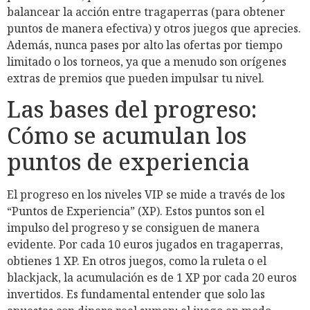
balancear la acción entre tragaperras (para obtener
puntos de manera efectiva) y otros juegos que aprecies.
Además, nunca pases por alto las ofertas por tiempo
limitado o los torneos, ya que a menudo son orígenes
extras de premios que pueden impulsar tu nivel.
Las bases del progreso:
Cómo se acumulan los
puntos de experiencia
El progreso en los niveles VIP se mide a través de los
“Puntos de Experiencia” (XP). Estos puntos son el
impulso del progreso y se consiguen de manera
evidente. Por cada 10 euros jugados en tragaperras,
obtienes 1 XP. En otros juegos, como la ruleta o el
blackjack, la acumulación es de 1 XP por cada 20 euros
invertidos. Es fundamental entender que solo las