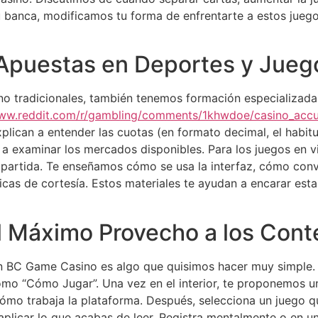
 banca, modificamos tu forma de enfrentarte a estos juegos
 Apuestas en Deportes y Jueg
ino tradicionales, también tenemos formación especializad
www.reddit.com/r/gambling/comments/1khwdoe/casino_acc
plican a entender las cuotas (en formato decimal, el habitua
y a examinar los mercados disponibles. Para los juegos en v
 la partida. Te enseñamos cómo se usa la interfaz, cómo con
sicas de cortesía. Estos materiales te ayudan a encarar est
l Máximo Provecho a los Con
en BC Game Casino es algo que quisimos hacer muy simple. 
como “Cómo Jugar”. Una vez en el interior, te proponemos 
ómo trabaja la plataforma. Después, selecciona un juego q
aplicar lo que acabas de leer. Registra mentalmente o en u