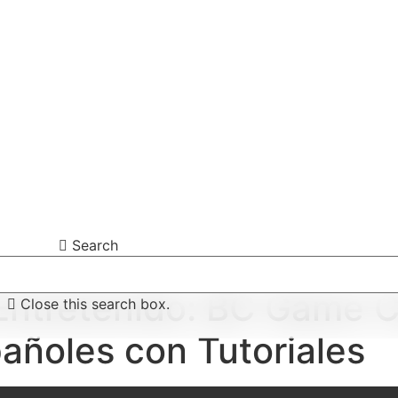
Search
ntretenido: BC Game Ca
Close this search box.
añoles con Tutoriales