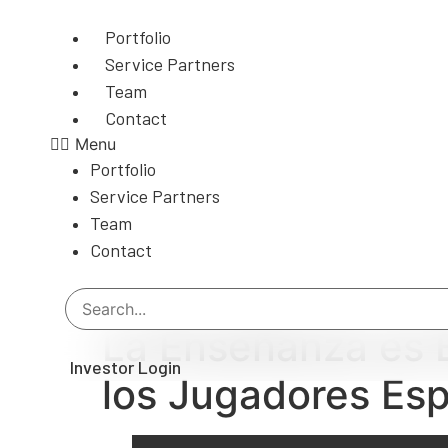
Skip
to
Portfolio
content
Service Partners
Team
Contact
Menu
Portfolio
Service Partners
Team
Contact
La Enseñanza es E
Investor Login
los Jugadores Esp