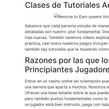
Clases de Tutoriales A
Sabemos que cada persona estudia de manera 
detalladas son nuestro pilar fundamental. Desc
más nuevas. También tenemos vídeos explicat
práctica, casi todos nuestros juegos incluye
también hay tutoriales que te muestran cómo 
Razones por las que lo
Principiantes Jugador
Entrar en un casino online sin orientación pue
una barrera que aparta a muchos. Nosotros e
Ofrecen una base estable sobre la que puedes 
pero también puntos fundamentales como la s
un jugador está bien instruido, juega con m