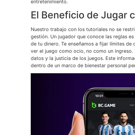
entretenimiento.
El Beneficio de Jugar
Nuestro trabajo con los tutoriales no se rest
gestión. Un jugador que conoce las reglas es 
de tu dinero. Te enseñamos a fijar límites d
ver el juego como ocio, no como un ingreso. 
datos y la justicia de los juegos. Este infor
dentro de un marco de bienestar personal per