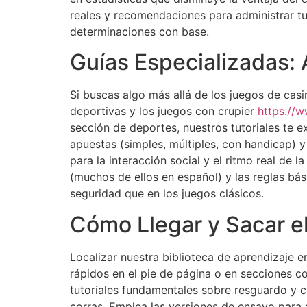
reales y recomendaciones para administrar tu
determinaciones con base.
Guías Especializadas:
Si buscas algo más allá de los juegos de cas
deportivas y los juegos con crupier
https://
sección de deportes, nuestros tutoriales te ex
apuestas (simples, múltiples, con handicap) 
para la interacción social y el ritmo real de
(muchos de ellos en español) y las reglas bá
seguridad que en los juegos clásicos.
Cómo Llegar y Sacar e
Localizar nuestra biblioteca de aprendizaje 
rápidos en el pie de página o en secciones 
tutoriales fundamentales sobre resguardo y c
corras. Emplea las versiones de ensayo para 