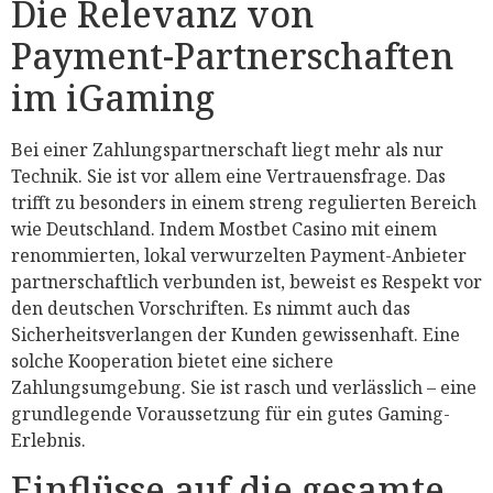
Die Relevanz von
Payment-Partnerschaften
im iGaming
Bei einer Zahlungspartnerschaft liegt mehr als nur
Technik. Sie ist vor allem eine Vertrauensfrage. Das
trifft zu besonders in einem streng regulierten Bereich
wie Deutschland. Indem Mostbet Casino mit einem
renommierten, lokal verwurzelten Payment-Anbieter
partnerschaftlich verbunden ist, beweist es Respekt vor
den deutschen Vorschriften. Es nimmt auch das
Sicherheitsverlangen der Kunden gewissenhaft. Eine
solche Kooperation bietet eine sichere
Zahlungsumgebung. Sie ist rasch und verlässlich – eine
grundlegende Voraussetzung für ein gutes Gaming-
Erlebnis.
Einflüsse auf die gesamte