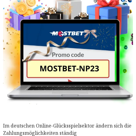
Im deutschen Online-Glücksspielsektor ändern sich die
Zahlungsmöglichkeiten ständig