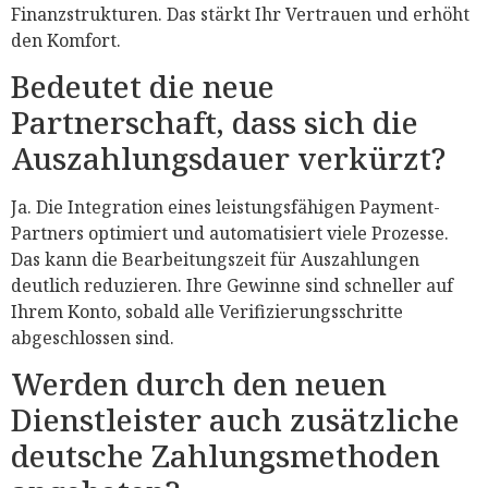
Finanzstrukturen. Das stärkt Ihr Vertrauen und erhöht
den Komfort.
Bedeutet die neue
Partnerschaft, dass sich die
Auszahlungsdauer verkürzt?
Ja. Die Integration eines leistungsfähigen Payment-
Partners optimiert und automatisiert viele Prozesse.
Das kann die Bearbeitungszeit für Auszahlungen
deutlich reduzieren. Ihre Gewinne sind schneller auf
Ihrem Konto, sobald alle Verifizierungsschritte
abgeschlossen sind.
Werden durch den neuen
Dienstleister auch zusätzliche
deutsche Zahlungsmethoden