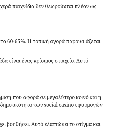
τυχερά παιχνίδια δεν θεωρούνται πλέον ως
 στο 60-65%. Η τοπική αγορά παρουσιάζεται
α είναι ένας κρίσιμος στοιχείο. Αυτό
φήμιση που αφορά σε μεγαλύτερο κοινό και η
δημοτικότητα των social casino εφαρμογών
ει βοηθήσει. Αυτό ελαττώνει το στίγμα και