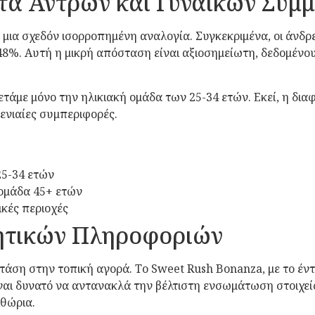
τά Αντρών και Γυναικών Συμ
μια σχεδόν ισορροπημένη αναλογία. Συγκεκριμένα, οι άνδ
48%. Αυτή η μικρή απόσταση είναι αξιοσημείωτη, δεδομένου
ετάμε μόνο την ηλικιακή ομάδα των 25-34 ετών. Εκεί, η δια
 ενιαίες συμπεριφορές.
25-34 ετών
ομάδα 45+ ετών
ικές περιοχές
ητικών Πληροφοριών
τάση στην τοπική αγορά. Το Sweet Rush Bonanza, με το έντ
ίναι δυνατό να αντανακλά την βέλτιστη ενσωμάτωση στοιχε
θώρια.