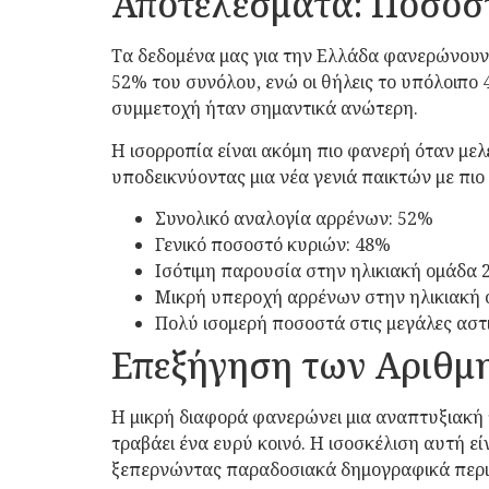
Αποτελέσματα: Ποσοσ
Τα δεδομένα μας για την Ελλάδα φανερώνουν 
52% του συνόλου, ενώ οι θήλεις το υπόλοιπο 
συμμετοχή ήταν σημαντικά ανώτερη.
Η ισορροπία είναι ακόμη πιο φανερή όταν μελ
υποδεικνύοντας μια νέα γενιά παικτών με πιο
Συνολικό αναλογία αρρένων: 52%
Γενικό ποσοστό κυριών: 48%
Ισότιμη παρουσία στην ηλικιακή ομάδα 
Μικρή υπεροχή αρρένων στην ηλικιακή 
Πολύ ισομερή ποσοστά στις μεγάλες αστ
Επεξήγηση των Αριθμ
Η μικρή διαφορά φανερώνει μια αναπτυξιακή 
τραβάει ένα ευρύ κοινό. Η ισοσκέλιση αυτή ε
ξεπερνώντας παραδοσιακά δημογραφικά περι