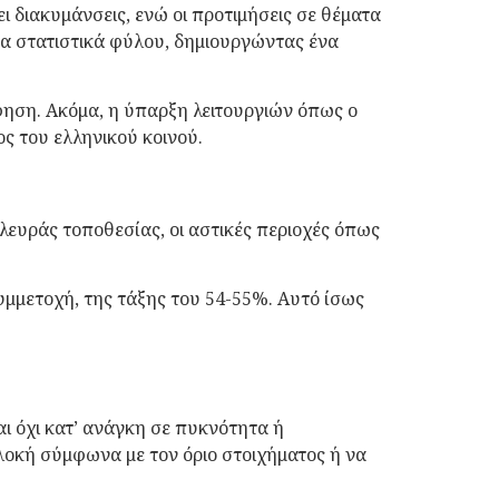
ι διακυμάνσεις, ενώ οι προτιμήσεις σε θέματα
τα στατιστικά φύλου, δημιουργώντας ένα
φηση. Ακόμα, η ύπαρξη λειτουργιών όπως ο
ς του ελληνικού κοινού.
λευράς τοποθεσίας, οι αστικές περιοχές όπως
υμμετοχή, της τάξης του 54-55%. Αυτό ίσως
αι όχι κατ’ ανάγκη σε πυκνότητα ή
πλοκή σύμφωνα με τον όριο στοιχήματος ή να