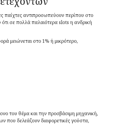
μετεχόντων
ρες παίχτες αντιπροσωπεύουν περίπου στο
 ότι σε πολλά παλαιότερα slots η ανδρική
φορά μειώνεται στο 1% ή μικρότερο,
ονο του θέμα και την προσβάσιμη μηχανική,
ίων που δελεάζουν διαφορετικές γούστα,