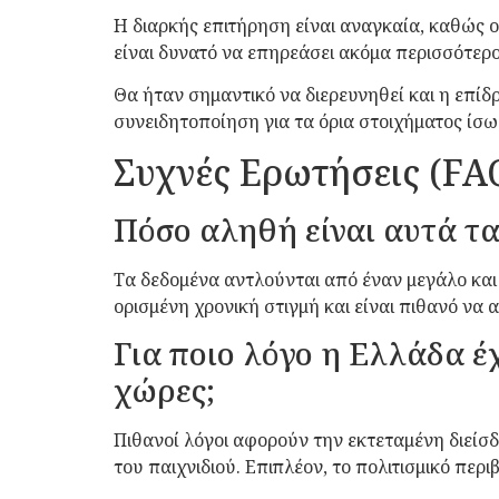
Η διαρκής επιτήρηση είναι αναγκαία, καθώς 
είναι δυνατό να επηρεάσει ακόμα περισσότερ
Θα ήταν σημαντικό να διερευνηθεί και η επί
συνειδητοποίηση για τα όρια στοιχήματος ίσω
Συχνές Ερωτήσεις (FA
Πόσο αληθή είναι αυτά τα
Τα δεδομένα αντλούνται από έναν μεγάλο και
ορισμένη χρονική στιγμή και είναι πιθανό ν
Για ποιο λόγο η Ελλάδα έ
χώρες;
Πιθανοί λόγοι αφορούν την εκτεταμένη διείσ
του παιχνιδιού. Επιπλέον, το πολιτισμικό πε