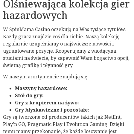
Olśniewająca kolekcja gier
hazardowych
W SpinMama Casino oczekują na Was tysiące tytułów.
Każdy gracz znajdzie coś dla siebie. Naszą kolekcję
regularnie uzupełniamy o najświeższe nowości i
ugruntowane pozycje. Kooperujemy z wiodącymi
studiami na świecie, by zapewnić Wam bogactwo opcji,
świetną grafikę i płynność gry.
W naszym asortymencie znajdują się:
Maszyny hazardowe:
Stół do gry:
Gry z krupierem na żywo:
Gry błyskawiczne i pozostałe:
Gry są tworzone od producentów takich jak NetEnt,
Play’n GO, Pragmatic Play i Evolution Gaming. Dzięki
temu mamy przekonanie, że każde losowanie jest