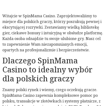
Witajcie w SpinMama Casino. Zaprojektowaliśmy to
miejsce dla polskich graczy, którzy poszukują pewnej i
ekscytującej rozrywki. Zestawiamy wielką bibliotekę
gier, ciekawe bonusy i intuicyjną w obsłudze platformę.
Każda osoba odnajdzie tu swoje ulubione gry. Nasz cel
to zapewnienie Wam niezapomnianych emocji,
opartych na profesjonalizmie i bezpieczeństwie.
Dlaczego SpinMama
Casino to idealny wybór
dla polskich graczy
Znamy polski rynek i wiemy, czego oczekują gracze.
SpinMama Casino zapewnia kompleksowe pomoc po
polsku, transakcje w złotówkach i systemy płatnicze, z