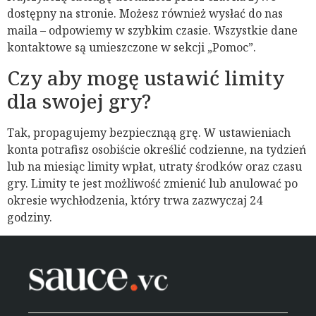
dostępny na stronie. Możesz również wysłać do nas
maila – odpowiemy w szybkim czasie. Wszystkie dane
kontaktowe są umieszczone w sekcji „Pomoc”.
Czy aby mogę ustawić limity
dla swojej gry?
Tak, propagujemy bezpiecznąą grę. W ustawieniach
konta potrafisz osobiście określić codzienne, na tydzień
lub na miesiąc limity wpłat, utraty środków oraz czasu
gry. Limity te jest możliwość zmienić lub anulować po
okresie wychłodzenia, który trwa zazwyczaj 24
godziny.