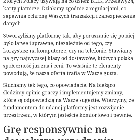
których Polacy używają na co dzień: BLIK, Przelewy24,
karty płatnicze. Działamy zgodnie z regulacjami, co
zapewnia ochronę Waszych transakcji i zabezpieczenie
danych.
Stworzyliśmy platformę tak, aby poruszanie się po niej
było łatwe i sprawne, niezależnie od tego, czy
korzystasz na komputerze, czy na telefonie. Stawiamy
na gry najwyższej klasy od dostawców, których polska
społeczność już zna i ceni. To właśnie te elementy
powodują, że nasza oferta trafia w Wasze gusta.
Słuchamy też tego, co opowiadacie. Na bieżąco
śledzimy opinie graczy i implementujemy zmiany,
które są odpowiedzią na Wasze sugestie. Wierzymy, że
fundamentem do udanej platformy jest rozwijanie
przestrzeni, w którym jesteście komfortowo i pewnie.
Grę responsywnie na