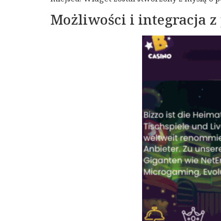
Możliwości i integracja z