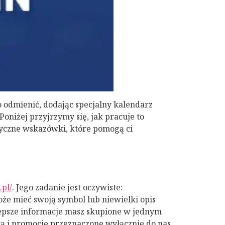
 odmienić, dodając specjalny kalendarz
oniżej przyjrzymy się, jak pracuje to
tyczne wskazówki, które pomogą ci
.pl/
. Jego zadanie jest oczywiste:
e mieć swoją symbol lub niewielki opis
lepsze informacje masz skupione w jednym
wą i promocje przeznaczone wyłącznie do nas.