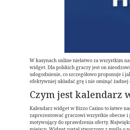
W kasynach online niełatwo za wszystkim nad
widget. Dla polskich graczy jest on nieodzow
udogodnienie, co szczegółowo proponuje i j
efektywniej układać grę i nie ominąć żadnej 
Czym jest kalendarz 
Kalendarz widget w Bizzo Casino to łatwe n
zaprezentować graczowi wszystkie obecne i 
motywujący do sprawdzenia oferty. Najwięks
miejscu. Widget został stworzony z myślą o 