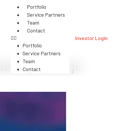
Portfolio
Service Partners
Team
Contact
Investor Login
Portfolio
Service Partners
ietla promocje
Team
Contact