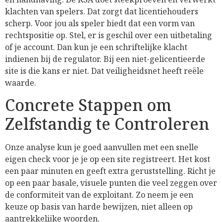
klachten van spelers. Dat zorgt dat licentiehouders
scherp. Voor jou als speler biedt dat een vorm van
rechtspositie op. Stel, er is geschil over een uitbetaling
of je account. Dan kun je een schriftelijke klacht
indienen bij de regulator. Bij een niet-gelicentieerde
site is die kans er niet. Dat veiligheidsnet heeft reële
waarde.
Concrete Stappen om
Zelfstandig te Controleren
Onze analyse kun je goed aanvullen met een snelle
eigen check voor je je op een site registreert. Het kost
een paar minuten en geeft extra geruststelling. Richt je
op een paar basale, visuele punten die veel zeggen over
de conformiteit van de exploitant. Zo neem je een
keuze op basis van harde bewijzen, niet alleen op
aantrekkelijke woorden.