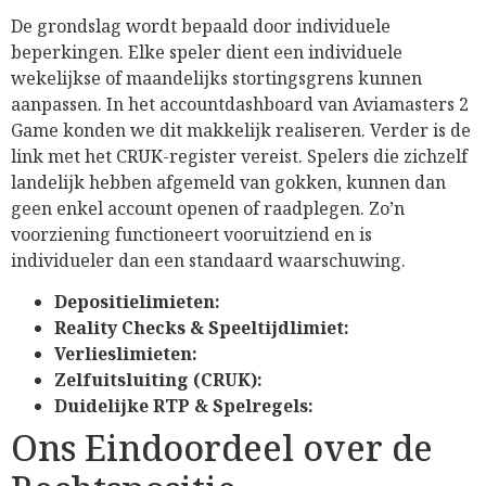
De grondslag wordt bepaald door individuele
beperkingen. Elke speler dient een individuele
wekelijkse of maandelijks stortingsgrens kunnen
aanpassen. In het accountdashboard van Aviamasters 2
Game konden we dit makkelijk realiseren. Verder is de
link met het CRUK-register vereist. Spelers die zichzelf
landelijk hebben afgemeld van gokken, kunnen dan
geen enkel account openen of raadplegen. Zo’n
voorziening functioneert vooruitziend en is
individueler dan een standaard waarschuwing.
Depositielimieten:
Reality Checks & Speeltijdlimiet:
Verlieslimieten:
Zelfuitsluiting (CRUK):
Duidelijke RTP & Spelregels:
Ons Eindoordeel over de