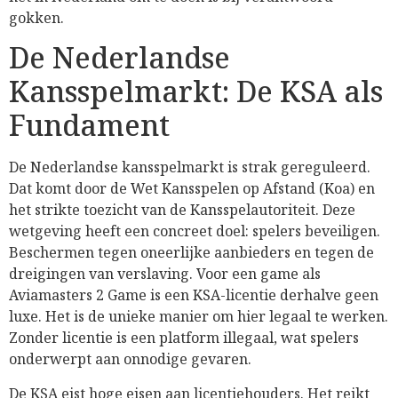
gokken.
De Nederlandse
Kansspelmarkt: De KSA als
Fundament
De Nederlandse kansspelmarkt is strak gereguleerd.
Dat komt door de Wet Kansspelen op Afstand (Koa) en
het strikte toezicht van de Kansspelautoriteit. Deze
wetgeving heeft een concreet doel: spelers beveiligen.
Beschermen tegen oneerlijke aanbieders en tegen de
dreigingen van verslaving. Voor een game als
Aviamasters 2 Game is een KSA-licentie derhalve geen
luxe. Het is de unieke manier om hier legaal te werken.
Zonder licentie is een platform illegaal, wat spelers
onderwerpt aan onnodige gevaren.
De KSA eist hoge eisen aan licentiehouders. Het reikt