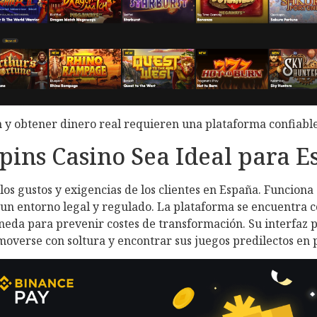
 y obtener dinero real requieren una plataforma confiabl
pins Casino Sea Ideal para 
los gustos y exigencias de los clientes en España. Funcion
 un entorno legal y regulado. La plataforma se encuentra 
oneda para prevenir costes de transformación. Su interfaz p
overse con soltura y encontrar sus juegos predilectos en 