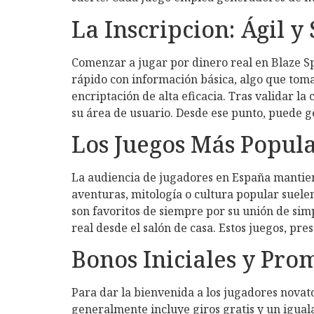
La Inscripcion: Ágil y
Comenzar a jugar por dinero real en Blaze S
rápido con información básica, algo que toma 
encriptación de alta eficacia. Tras validar la
su área de usuario. Desde ese punto, puede g
Los Juegos Más Popula
La audiencia de jugadores en España mantiene
aventuras, mitología o cultura popular suelen
son favoritos de siempre por su unión de simp
real desde el salón de casa. Estos juegos, pre
Bonos Iniciales y Pro
Para dar la bienvenida a los jugadores novat
generalmente incluye giros gratis y un iguala