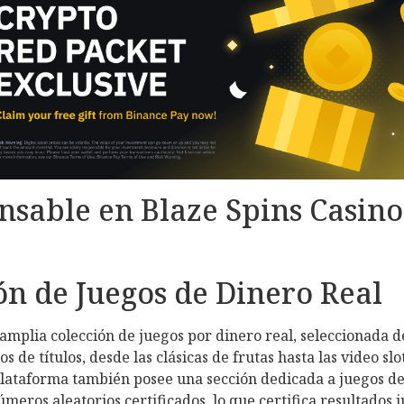
nsable en Blaze Spins Casino
ón de Juegos de Dinero Real
 amplia colección de juegos por dinero real, seleccionada 
os de títulos, desde las clásicas de frutas hasta las video s
 plataforma también posee una sección dedicada a juegos de 
ros aleatorios certificados, lo que certifica resultados ju