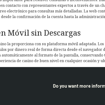
 en contacto con representantes expertos a través de un ch
orreo electrónico para consultas más detalladas. La web c
 desde la confirmación de la cuenta hasta la administraci
en Móvil sin Descargas
sino la proporciona con su plataforma móvil adaptada. Los
ulos por dinero real de forma directa desde el navegador d
ta automáticamente al formato de la pantalla, conservando 
eriencia de casino de buen nivel en cualquier ocasión y ubi
Do you want more infor