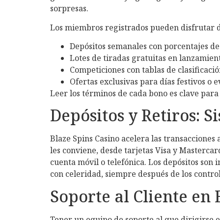
sorpresas.
Los miembros registrados pueden disfrutar d
Depósitos semanales con porcentajes de
Lotes de tiradas gratuitas en lanzamie
Competiciones con tablas de clasificac
Ofertas exclusivas para días festivos o e
Leer los términos de cada bono es clave para 
Depósitos y Retiros: 
Blaze Spins Casino acelera las transacciones 
les conviene, desde tarjetas Visa y Mastercard
cuenta móvil o telefónica. Los depósitos son i
con celeridad, siempre después de los contro
Soporte al Cliente en
Tener un equipo de soporte al que dirigirse 