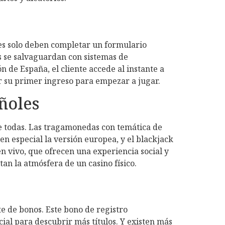
res solo deben completar un formulario
es se salvaguardan con sistemas de
n de España, el cliente accede al instante a
ar su primer ingreso para empezar a jugar.
ñoles
ce todas. Las tragamonedas con temática de
en especial la versión europea, y el blackjack
n vivo, que ofrecen una experiencia social y
tan la atmósfera de un casino físico.
e de bonos. Este bono de registro
ial para descubrir más títulos. Y existen más