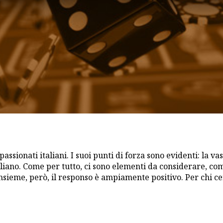
assionati italiani. I suoi punti di forza sono evidenti: la v
aliano. Come per tutto, ci sono elementi da considerare, co
nsieme, però, il responso è ampiamente positivo. Per chi cer