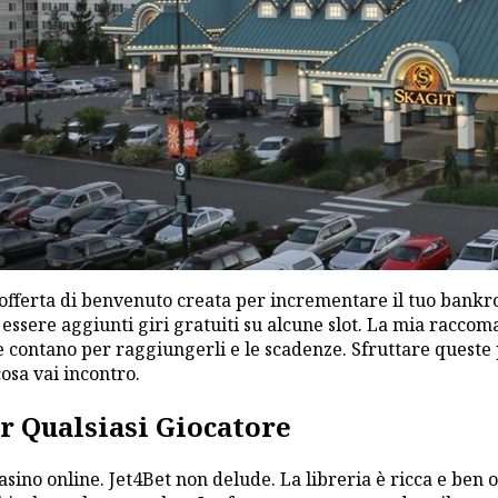
fferta di benvenuto creata per incrementare il tuo bankroll d
ssere aggiunti giri gratuiti su alcune slot. La mia raccoman
 che contano per raggiungerli e le scadenze. Sfruttare quest
osa vai incontro.
r Qualsiasi Giocatore
asino online. Jet4Bet non delude. La libreria è ricca e ben o