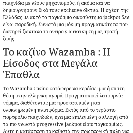
παιχνίδια με νέους μηχανισμούς, ή ακόμα και να
δημιουργήσουν δικά τους exclusive δίκτυα. Η σχέση της
Ελλάδας με αυτό το παγκόσμιο οικοσύστημα jackpot δεν
είναι παροδική. Συνιστά μια μόνιμη πραγματικότητα που
διατηρεί ζωντανό το όνειρο για εκείνη τη μια, τροπή
ζωής.
Το καζίνο Wazamba : Η
Είσοδος στα Μεγάλα
Έπαθλα
Το Wazamba Casino κατάφερε να κερδίσει μια έμπιστη
θέση στην ελληνική αγορά. Πραγματοποιεί λειτουργία
νόμιμα, διαθέτοντας μια προστατευμένη και
ολοκληρωμένη πλατφόρμα. Εκτός από το τεράστιο
πορτφόλιο παιχνιδιών, έχει μια επιλεγμένη συλλογή από
τα πιο γνωστά progressive jackpot slots παγκοσμίως.
Αυτή η κατάσταση το καθιστά την πρωταρχική πύλη για