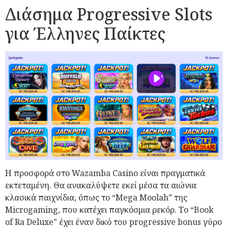
Διάσημα Progressive Slots
για Έλληνες Παίκτες
Η προσφορά στο Wazamba Casino είναι πραγματικά
εκτεταμένη. Θα ανακαλύψετε εκεί μέσα τα αιώνια
κλασικά παιχνίδια, όπως το “Mega Moolah” της
Microgaming, που κατέχει παγκόσμια ρεκόρ. Το “Book
of Ra Deluxe” έχει έναν δικό του progressive bonus γύρο