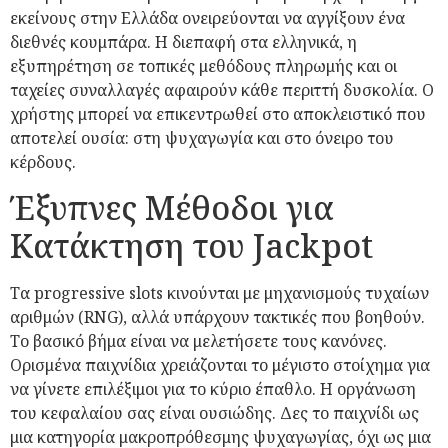
εκείνους στην Ελλάδα ονειρεύονται να αγγίξουν ένα
διεθνές κουμπάρα. Η διεπαφή στα ελληνικά, η
εξυπηρέτηση σε τοπικές μεθόδους πληρωμής και οι
ταχείες συναλλαγές αφαιρούν κάθε περιττή δυσκολία. Ο
χρήστης μπορεί να επικεντρωθεί στο αποκλειστικό που
αποτελεί ουσία: στη ψυχαγωγία και στο όνειρο του
κέρδους.
Έξυπνες Μέθοδοι για
Κατάκτηση του Jackpot
Τα progressive slots κινούνται με μηχανισμούς τυχαίων
αριθμών (RNG), αλλά υπάρχουν τακτικές που βοηθούν.
Το βασικό βήμα είναι να μελετήσετε τους κανόνες.
Ορισμένα παιχνίδια χρειάζονται το μέγιστο στοίχημα για
να γίνετε επιλέξιμοι για το κύριο έπαθλο. Η οργάνωση
του κεφαλαίου σας είναι ουσιώδης. Δες το παιχνίδι ως
μια κατηγορία μακροπρόθεσμης ψυχαγωγίας, όχι ως μια