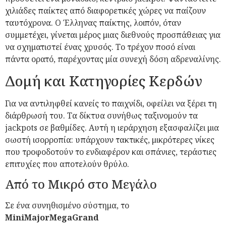
χιλιάδες παίκτες από διαφορετικές χώρες να παίζουν
ταυτόχρονα. Ο Έλληνας παίκτης, λοιπόν, όταν
συμμετέχει, γίνεται μέρος μιας διεθνούς προσπάθειας για
να σχηματιστεί ένας χρυσός. Το τρέχον ποσό είναι
πάντα ορατό, παρέχοντας μία συνεχή δόση αδρεναλίνης.
Δομή και Κατηγορίες Κερδών
Για να αντιληφθεί κανείς το παιχνίδι, οφείλει να ξέρει τη
διάρθρωσή του. Τα δίκτυα συνήθως ταξινομούν τα
jackpots σε βαθμίδες. Αυτή η ιεράρχηση εξασφαλίζει μια
σωστή ισορροπία: υπάρχουν τακτικές, μικρότερες νίκες
που τροφοδοτούν το ενδιαφέρον και σπάνιες, τεράστιες
επιτυχίες που αποτελούν θρύλο.
Από το Μικρό στο Μεγάλο
Σε ένα συνηθισμένο σύστημα, το
Mini
Major
Mega
Grand