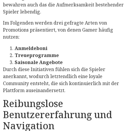
bewahren auch das die Aufmerksamkeit bestehender
Spieler lebendig.
Im Folgenden werden drei gefragte Arten von
Promotions präsentiert, von denen Gamer häufig
nutzen:
Anmeldeboni
Treueprogramme
Saisonale Angebote
Durch diese Initiativen fühlen sich die Spieler
anerkannt, wodurch letztendlich eine loyale
Community entsteht, die sich kontinuierlich mit der
Plattform auseinandersetzt.
Reibungslose
Benutzererfahrung und
Navigation