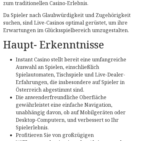
zum traditionellen Casino-Erlebnis.
Da Spieler nach Glaubwürdigkeit und Zugehörigkeit
suchen, sind Live-Casinos optimal gerüstet, um ihre
Erwartungen im Glücksspielbereich umzugestalten.
Haupt- Erkenntnisse
Instant Casino stellt bereit eine umfangreiche
Auswahl an Spielen, einschließlich
Spielautomaten, Tischspiele und Live-Dealer-
Erfahrungen, die insbesondere auf Spieler in
Österreich abgestimmt sind.
Die anwenderfreundliche Oberfläche
gewährleistet eine einfache Navigation,
unabhängig davon, ob auf Mobilgeräten oder
Desktop-Computern, und verbessert so Ihr
Spielerlebnis.
Profitieren Sie von großzügigen