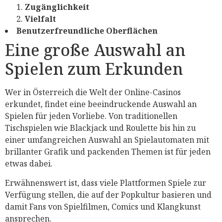
Zugänglichkeit
Vielfalt
Benutzerfreundliche Oberflächen
Eine große Auswahl an
Spielen zum Erkunden
Wer in Österreich die Welt der Online-Casinos
erkundet, findet eine beeindruckende Auswahl an
Spielen für jeden Vorliebe. Von traditionellen
Tischspielen wie Blackjack und Roulette bis hin zu
einer umfangreichen Auswahl an Spielautomaten mit
brillanter Grafik und packenden Themen ist für jeden
etwas dabei.
Erwähnenswert ist, dass viele Plattformen Spiele zur
Verfügung stellen, die auf der Popkultur basieren und
damit Fans von Spielfilmen, Comics und Klangkunst
ansprechen.