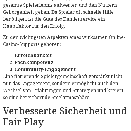
gesamte Spielerlebnis aufwerten und den Nutzern
Geborgenheit geben. Da Spieler oft schnelle Hilfe
benötigen, ist die Güte des Kundenservice ein
Hauptfaktor für den Erfolg.
Zu den wichtigsten Aspekten eines wirksamen Online-
Casino-Supports gehören:
Erreichbarkeit
Fachkompetenz
Community-Engagement
Eine florierende Spielergemeinschaft verstärkt nicht
nur das Engagement, sondern ermöglicht auch den
Wechsel von Erfahrungen und Strategien und kreiert
so eine bereichernde Spielatmosphäre.
Verbesserte Sicherheit und
Fair Play