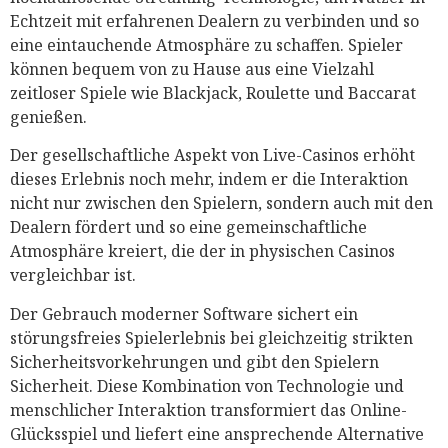
Echtzeit mit erfahrenen Dealern zu verbinden und so
eine eintauchende Atmosphäre zu schaffen. Spieler
können bequem von zu Hause aus eine Vielzahl
zeitloser Spiele wie Blackjack, Roulette und Baccarat
genießen.
Der gesellschaftliche Aspekt von Live-Casinos erhöht
dieses Erlebnis noch mehr, indem er die Interaktion
nicht nur zwischen den Spielern, sondern auch mit den
Dealern fördert und so eine gemeinschaftliche
Atmosphäre kreiert, die der in physischen Casinos
vergleichbar ist.
Der Gebrauch moderner Software sichert ein
störungsfreies Spielerlebnis bei gleichzeitig strikten
Sicherheitsvorkehrungen und gibt den Spielern
Sicherheit. Diese Kombination von Technologie und
menschlicher Interaktion transformiert das Online-
Glücksspiel und liefert eine ansprechende Alternative