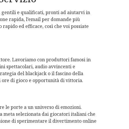
entili e qualificati, pronti ad aiutarvi in
zione rapida, l’email per domande più
 rapido ed efficace, così che voi possiate
settore. Lavoriamo con produttori famosi in
i spettacolari, audio avvincenti e
ategia del blackjack o il fascino della
 ore di gioco e opportunità di vittoria.
pre le porte a un universo di emozioni.
a meta selezionata dai giocatori italiani che
casione di sperimentare il divertimento online