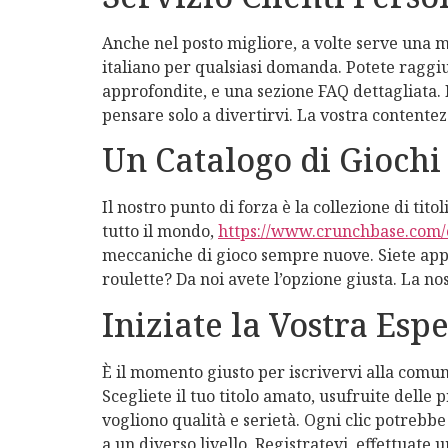
Anche nel posto migliore, a volte serve una ma
italiano per qualsiasi domanda. Potete raggiu
approfondite, e una sezione FAQ dettagliata. I
pensare solo a divertirvi. La vostra contentez
Un Catalogo di Giochi
Il nostro punto di forza è la collezione di ti
tutto il mondo,
https://www.crunchbase.com/o
meccaniche di gioco sempre nuove. Siete appass
roulette? Da noi avete l’opzione giusta. La no
Iniziate la Vostra Esp
È il momento giusto per iscrivervi alla comuni
Scegliete il tuo titolo amato, usufruite delle
vogliono qualità e serietà. Ogni clic potrebbe
a un diverso livello. Registratevi, effettuate u