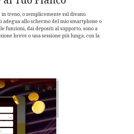
 in treno, o semplicemente sul divano.
o si adegua allo schermo del mio smartphone o
 le funzioni, dai depositi al supporto, sono a
ssione breve o una sessione più lunga, con la