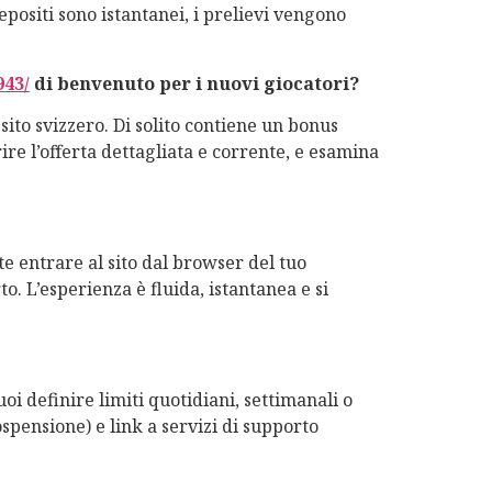
epositi sono istantanei, i prelievi vengono
943/
di benvenuto per i nuovi giocatori?
ito svizzero. Di solito contiene un bonus
ire l’offerta dettagliata e corrente, e esamina
e entrare al sito dal browser del tuo
. L’esperienza è fluida, istantanea e si
i definire limiti quotidiani, settimanali o
pensione) e link a servizi di supporto