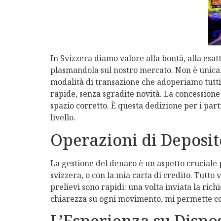
In Svizzera diamo valore alla bontà, alla esat
plasmandola sul nostro mercato. Non è unicam
modalità di transazione che adoperiamo tutti i
rapide, senza sgradite novità. La concessione
spazio corretto. È questa dedizione per i par
livello.
Operazioni di Deposito
La gestione del denaro è un aspetto cruciale 
svizzera, o con la mia carta di credito. Tutto
prelievi sono rapidi: una volta inviata la rich
chiarezza su ogni movimento, mi permette con
L’Esperienza su Dispo