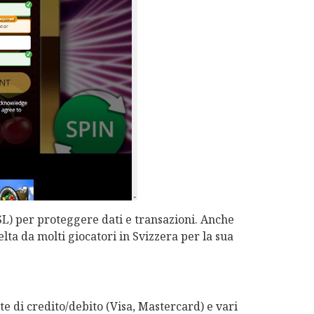
SL) per proteggere dati e transazioni. Anche
elta da molti giocatori in Svizzera per la sua
te di credito/debito (Visa, Mastercard) e vari