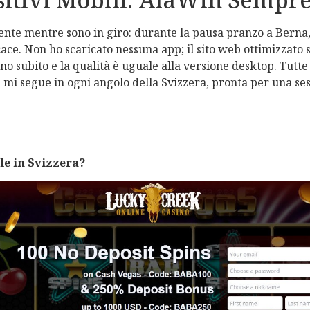
nte mentre sono in giro: durante la pausa pranzo a Berna,
cace. Non ho scaricato nessuna app; il sito web ottimizzat
cano subito e la qualità è uguale alla versione desktop. Tutte
a mi segue in ogni angolo della Svizzera, pronta per una se
le in Svizzera?