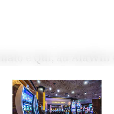
tunato è Qui, ad AlaWin