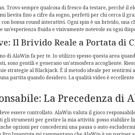
 fan. Trovo sempre qualcosa di fresco da testare, perché il 
mi lievita fino a cifre da sogno, perfetti per chi cerca il g
 con bonus round interattivi. Ogni spin è un brivido, una 
 un’esperienza fluida e visivamente notevole su ogni dispo
: Il Brivido Reale a Portata di C
no di AlaWin fa per te. Io utilizzo spesso questa area quan
ati, sono gentili e generano un’atmosfera accogliente. Riesc
 mie strategie al Blackjack. È il metodo ideale per sentirmi 
e una partita quando desidero. La qualità video è eccellent
onsabile: La Precedenza di 
 deve essere controllato. AlaWin valuta il gioco responsabil
 gli strumenti per gestire la mia attività: posso stabilire li
anche opzioni per concedermi una pausa o auto-escludermi p
me Pro Juventute mi rammentano che AlaWin è un partner ser