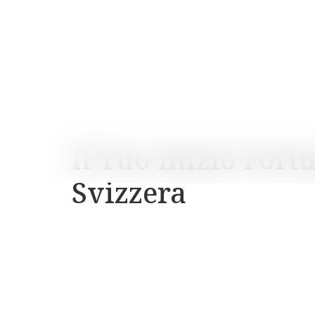
Il Tuo Inizio For
Svizzera