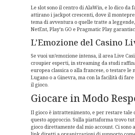
Le slot sono il centro di AlaWin, e lo dico da
attirano i jackpot crescenti, dove il montepre
tema di avventura o quelle tratte a leggende,
NetEnt, Play’n GO e Pragmatic Play garantisce
L’Emozione del Casino Live
Se vuoi un’emozione intensa, il area Live Casi
croupier esperti, in streaming da studi raffin
europea classica o alla francese, o testare le
Lugano o a Ginevra, ma con la facilità di far
il gioco.
Giocare in Modo Resp
Il gioco è intrattenimento, e per restare tale
questo approccio. Sulla piattaforma trovo tutti
gioco direttamente dal mio account. Ci sono 
link diretti a organizzazioni di supporto co