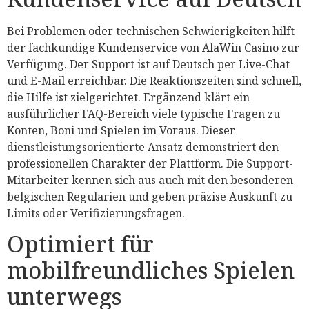
Bei Problemen oder technischen Schwierigkeiten hilft
der fachkundige Kundenservice von AlaWin Casino zur
Verfügung. Der Support ist auf Deutsch per Live-Chat
und E-Mail erreichbar. Die Reaktionszeiten sind schnell,
die Hilfe ist zielgerichtet. Ergänzend klärt ein
ausführlicher FAQ-Bereich viele typische Fragen zu
Konten, Boni und Spielen im Voraus. Dieser
dienstleistungsorientierte Ansatz demonstriert den
professionellen Charakter der Plattform. Die Support-
Mitarbeiter kennen sich aus auch mit den besonderen
belgischen Regularien und geben präzise Auskunft zu
Limits oder Verifizierungsfragen.
Optimiert für
mobilfreundliches Spielen
unterwegs