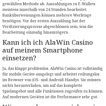
gewählten Methode ab. Auszahlungen zu E-Wallets
meistens innerhalb von 24 Stunden bearbeitet.
Banküberweisungen können mehrere Werktage
benötigen. Vor der ersten Auszahlung hat der
Verifizierungsprozess abgeschlossen sein, was die
Bearbeitung einmalig hinauszögern .
Kann ich ich AlaWin Casino
auf meinem Smartphone
einsetzen?
Ja, das klappt problemlos. AlaWin Casino ist vollständig
für mobile Geräte ausgelegt und arbeitet reibungslos
im Browser von iOS- und Android-Handys. Sie müssen
nichts herunterladen, um auf das komplette
Spielangebot und alle Funktionen zugreifen zu können.
Auf modernen Geräten ist die Performance sehr gut.