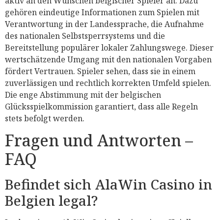
aktiv an den Wünschen belgischer Spieler an. Dazu
gehören eindeutige Informationen zum Spielen mit
Verantwortung in der Landessprache, die Aufnahme
des nationalen Selbstsperrsystems und die
Bereitstellung populärer lokaler Zahlungswege. Dieser
wertschätzende Umgang mit den nationalen Vorgaben
fördert Vertrauen. Spieler sehen, dass sie in einem
zuverlässigen und rechtlich korrekten Umfeld spielen.
Die enge Abstimmung mit der belgischen
Glücksspielkommission garantiert, dass alle Regeln
stets befolgt werden.
Fragen und Antworten –
FAQ
Befindet sich AlaWin Casino in
Belgien legal?