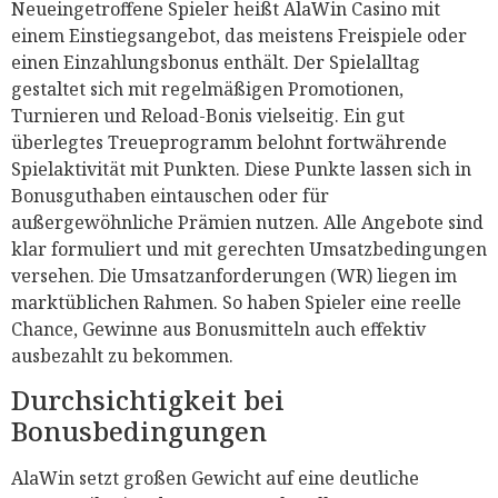
Neueingetroffene Spieler heißt AlaWin Casino mit
einem Einstiegsangebot, das meistens Freispiele oder
einen Einzahlungsbonus enthält. Der Spielalltag
gestaltet sich mit regelmäßigen Promotionen,
Turnieren und Reload-Bonis vielseitig. Ein gut
überlegtes Treueprogramm belohnt fortwährende
Spielaktivität mit Punkten. Diese Punkte lassen sich in
Bonusguthaben eintauschen oder für
außergewöhnliche Prämien nutzen. Alle Angebote sind
klar formuliert und mit gerechten Umsatzbedingungen
versehen. Die Umsatzanforderungen (WR) liegen im
marktüblichen Rahmen. So haben Spieler eine reelle
Chance, Gewinne aus Bonusmitteln auch effektiv
ausbezahlt zu bekommen.
Durchsichtigkeit bei
Bonusbedingungen
AlaWin setzt großen Gewicht auf eine deutliche