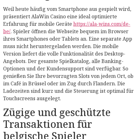
Weil heute häufig vom Smartphone aus gespielt wird,
präsentiert AlaWin Casino eine ideal optimierte
Erfahrung für mobile Geräte
https://ala-wins.com/de-
be/
. Spieler öffnen die Webseite bequem im Browser
ihres Smartphones oder Tablets an. Eine separate App
muss nicht heruntergeladen werden. Die mobile
Version liefert die volle Funktionalität des Desktop-
Angebots. Der gesamte Spielkatalog, alle Banking-
Optionen und der Kundensupport sind verfügbar. So
genießen Sie Ihre bevorzugten Slots von jedem Ort, ob
im Café in Brüssel oder im Zug durch Flandern. Die
Ladezeiten sind kurz und die Steuerung ist optimal für
Touchscreens ausgelegt.
Zügige und geschützte
Transaktionen für
belgische Spieler