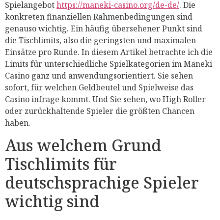
Spielangebot
https://maneki-casino.org/de-de/
. Die
konkreten finanziellen Rahmenbedingungen sind
genauso wichtig. Ein häufig übersehener Punkt sind
die Tischlimits, also die geringsten und maximalen
Einsätze pro Runde. In diesem Artikel betrachte ich die
Limits für unterschiedliche Spielkategorien im Maneki
Casino ganz und anwendungsorientiert. Sie sehen
sofort, für welchen Geldbeutel und Spielweise das
Casino infrage kommt. Und Sie sehen, wo High Roller
oder zurückhaltende Spieler die größten Chancen
haben.
Aus welchem Grund
Tischlimits für
deutschsprachige Spieler
wichtig sind