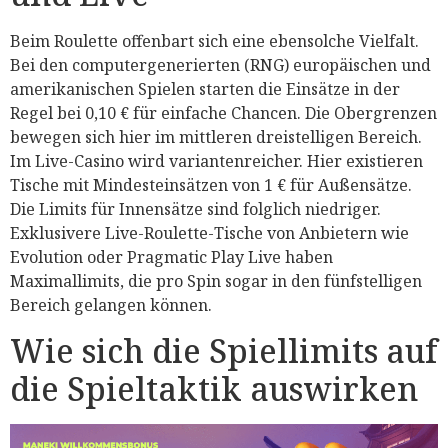
Beim Roulette offenbart sich eine ebensolche Vielfalt.
Bei den computergenerierten (RNG) europäischen und
amerikanischen Spielen starten die Einsätze in der
Regel bei 0,10 € für einfache Chancen. Die Obergrenzen
bewegen sich hier im mittleren dreistelligen Bereich.
Im Live-Casino wird variantenreicher. Hier existieren
Tische mit Mindesteinsätzen von 1 € für Außensätze.
Die Limits für Innensätze sind folglich niedriger.
Exklusivere Live-Roulette-Tische von Anbietern wie
Evolution oder Pragmatic Play Live haben
Maximallimits, die pro Spin sogar in den fünfstelligen
Bereich gelangen können.
Wie sich die Spiellimits auf
die Spieltaktik auswirken