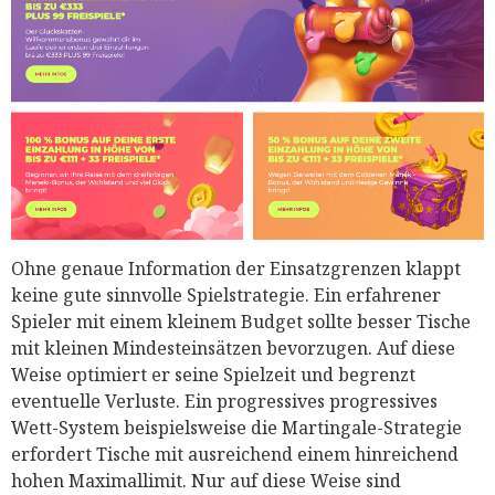
Ohne genaue Information der Einsatzgrenzen klappt
keine gute sinnvolle Spielstrategie. Ein erfahrener
Spieler mit einem kleinem Budget sollte besser Tische
mit kleinen Mindesteinsätzen bevorzugen. Auf diese
Weise optimiert er seine Spielzeit und begrenzt
eventuelle Verluste. Ein progressives progressives
Wett-System beispielsweise die Martingale-Strategie
erfordert Tische mit ausreichend einem hinreichend
hohen Maximallimit. Nur auf diese Weise sind