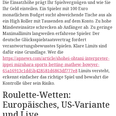
Die Einsatzhöhe prägt Ihr Spielvergnügen und wie Sie
Ihr Geld einteilen. Ein Spieler mit 100 Euro
monatlichem Budget sucht abweichende Tische aus als
ein High Roller mit Tausenden auf dem Konto. Zu hohe
Mindesteinsätze schrecken ab Anfänger ab. Zu geringe
Maximallimits langweilen erfahrene Spieler. Der
deutsche Glücksspielstaatsvertrag fordert
verantwortungsbewusstes Spielen. Klare Limits sind
dafür eine Grundlage. Wer die
https://apnews.com/article/shohei-ohtani-interpreter-
ippei-mizuhara-sports-betting-mathew-bowyer-
65a16913c1dd5b428581d6863df777e8
Limits versteht,
erkennt einfacher das richtige Spiel und bewahrt die
Kontrolle über sein Risiko.
Roulette-Wetten:
Europäisches, US-Variante
und Live