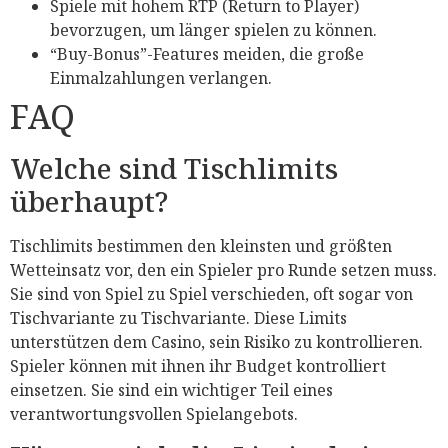
Spiele mit hohem RTP (Return to Player)
bevorzugen, um länger spielen zu können.
“Buy-Bonus”-Features meiden, die große
Einmalzahlungen verlangen.
FAQ
Welche sind Tischlimits
überhaupt?
Tischlimits bestimmen den kleinsten und größten
Wetteinsatz vor, den ein Spieler pro Runde setzen muss.
Sie sind von Spiel zu Spiel verschieden, oft sogar von
Tischvariante zu Tischvariante. Diese Limits
unterstützen dem Casino, sein Risiko zu kontrollieren.
Spieler können mit ihnen ihr Budget kontrolliert
einsetzen. Sie sind ein wichtiger Teil eines
verantwortungsvollen Spielangebots.