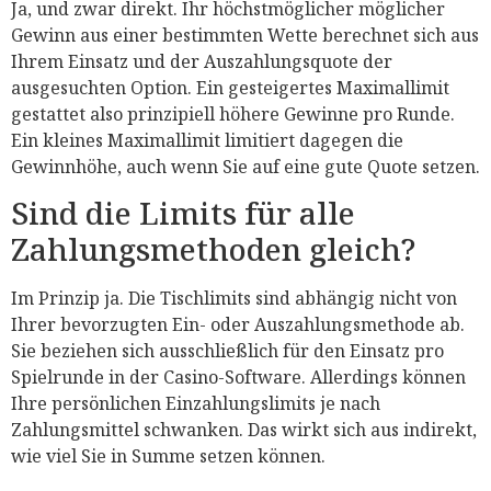
Ja, und zwar direkt. Ihr höchstmöglicher möglicher
Gewinn aus einer bestimmten Wette berechnet sich aus
Ihrem Einsatz und der Auszahlungsquote der
ausgesuchten Option. Ein gesteigertes Maximallimit
gestattet also prinzipiell höhere Gewinne pro Runde.
Ein kleines Maximallimit limitiert dagegen die
Gewinnhöhe, auch wenn Sie auf eine gute Quote setzen.
Sind die Limits für alle
Zahlungsmethoden gleich?
Im Prinzip ja. Die Tischlimits sind abhängig nicht von
Ihrer bevorzugten Ein- oder Auszahlungsmethode ab.
Sie beziehen sich ausschließlich für den Einsatz pro
Spielrunde in der Casino-Software. Allerdings können
Ihre persönlichen Einzahlungslimits je nach
Zahlungsmittel schwanken. Das wirkt sich aus indirekt,
wie viel Sie in Summe setzen können.