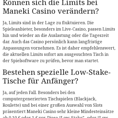
Können sich die Limits bei
Maneki Casino verändern?
Ja, Limits sind in der Lage zu fluktuieren. Die
Spieleanbieter, besonders im Live-Casino, passen Limits
hin und wieder an die Auslastung oder die Tageszeit
dar. Auch das Casino persönlich kann langfristige
Anpassungen vornehmen. Es ist daher empfehlenswert,
die aktuellen Limits sofort am ausgesuchten Tisch in
der Spielsoftware zu prüfen, bevor man startet.
Bestehen spezielle Low-Stake-
Tische für Anfänger?
Ja, auf jeden Fall. Besonders bei den
computergenerierten Tischspielen (Blackjack,
Roulette) und bei einer großen Auswahl von Slots
präsentiert Maneki Casino sehr kleine Mindesteinsätze
ab 0,10 € oder 1 € vor. Diese “Low-Stake”- oder “Low-