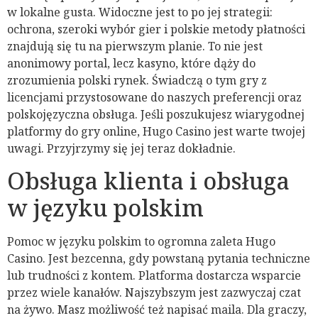
w lokalne gusta. Widoczne jest to po jej strategii:
ochrona, szeroki wybór gier i polskie metody płatności
znajdują się tu na pierwszym planie. To nie jest
anonimowy portal, lecz kasyno, które dąży do
zrozumienia polski rynek. Świadczą o tym gry z
licencjami przystosowane do naszych preferencji oraz
polskojęzyczna obsługa. Jeśli poszukujesz wiarygodnej
platformy do gry online, Hugo Casino jest warte twojej
uwagi. Przyjrzymy się jej teraz dokładnie.
Obsługa klienta i obsługa
w języku polskim
Pomoc w języku polskim to ogromna zaleta Hugo
Casino. Jest bezcenna, gdy powstaną pytania techniczne
lub trudności z kontem. Platforma dostarcza wsparcie
przez wiele kanałów. Najszybszym jest zazwyczaj czat
na żywo. Masz możliwość też napisać maila. Dla graczy,