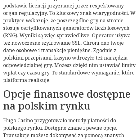
podstawie licencji przyznanej przez respektowany
organ regulacyjny. To kluczowy znak wiarygodności. W
praktyce wskazuje, że poszczególne gry na stronie
stosuje certyfikowanych generatorów liczb losowych
(RNG). Wyniki są więc sprawiedliwe. Operator używa
też nowoczesne szyfrowanie SSL. Chroni ono twoje
dane osobowe i transakcje pieniężne. Zgodnie z
polskimi przepisami, kasyno wdrożyło też narzędzia
odpowiedzialnej gry. Możesz dzięki nim ustawiać limity
wpłat czy czasu gry. To standardowe wymaganie, które
platforma realizuje.
Opcje finansowe dostępne
na polskim rynku
Hugo Casino przygotowało metody płatności do
polskiego rynku. Dostępne znane i pewne opcje.
Transakcje możesz dokonywać za pomocą znanych