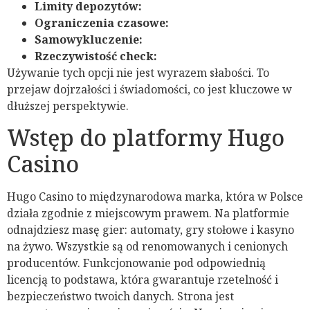
Limity depozytów:
Ograniczenia czasowe:
Samowykluczenie:
Rzeczywistość check:
Używanie tych opcji nie jest wyrazem słabości. To
przejaw dojrzałości i świadomości, co jest kluczowe w
dłuższej perspektywie.
Wstęp do platformy Hugo
Casino
Hugo Casino to międzynarodowa marka, która w Polsce
działa zgodnie z miejscowym prawem. Na platformie
odnajdziesz masę gier: automaty, gry stołowe i kasyno
na żywo. Wszystkie są od renomowanych i cenionych
producentów. Funkcjonowanie pod odpowiednią
licencją to podstawa, która gwarantuje rzetelność i
bezpieczeństwo twoich danych. Strona jest