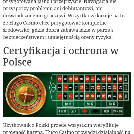
przygotowana jasno i przejrzyście. Nawigacja nie
przysporzy problemu ani debiutantowi, ani
doświadczonemu graczowi. Wszystko wskazuje na to,
że Hugo Casino chce przygotować kompletne
środowisko, gdzie dobra zabawa idzie w parze z
bezpieczeństwem i umiejętnością oceny ryzyka.
Certyfikacja i ochrona w
Polsce
Użytkownik z Polski przede wszystkim weryfikuje
prawność kasyna. Hugo Casino prowadzi działalność na