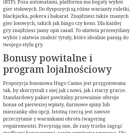
(RTP). Poza automatami, platforma ma bogaty wybór
gier stołowych. Do dyspozycji są różne warianty ruletki,
blackjacka, pokera i bakarat. Znajdziesz także znanych
gier losowych, takich jak bingo czy keno. Dla każdej
gry znajdziesz jasny opis zasad. To ułatwia przemyślany
wybór i ułatwia znaleźć tytuły, które idealnie pasują do
twojego stylu gry.
Bonusy powitalne i
program lojalnościowy
Propozycja bonusowa Hugo Casino jest przygotowana
tak, by skorzystali z niej jak i nowi, jak i starzy gracze.
Standardowy pakiet powitalny przeważnie oferuje
bonus od pierwszej wpłaty, darmowe spiny lub
mieszankę obu opcji. Istotną rzeczą jest zawsze
przeczytanie z warunkami obrotu (wagering
requirements). Precyzują one, ile razy trzeba zagrąć