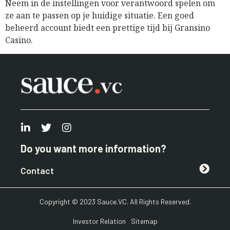
Neem in de instellingen voor verantwoord spelen om
ze aan te passen op je huidige situatie. Een goed
beheerd account biedt een prettige tijd bij Gransino
Casino.
Do you want more information?
Contact
Copyright © 2023 Sauce.VC. All Rights Reserved.
Investor Relation
Sitemap