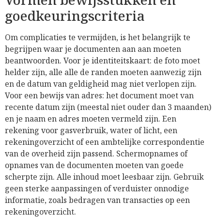
goedkeuringscriteria
Om complicaties te vermijden, is het belangrijk te
begrijpen waar je documenten aan aan moeten
beantwoorden. Voor je identiteitskaart: de foto moet
helder zijn, alle alle de randen moeten aanwezig zijn
en de datum van geldigheid mag niet verlopen zijn.
Voor een bewijs van adres: het document moet van
recente datum zijn (meestal niet ouder dan 3 maanden)
en je naam en adres moeten vermeld zijn. Een
rekening voor gasverbruik, water of licht, een
rekeningoverzicht of een ambtelijke correspondentie
van de overheid zijn passend. Schermopnames of
opnames van de documenten moeten van goede
scherpte zijn. Alle inhoud moet leesbaar zijn. Gebruik
geen sterke aanpassingen of verduister onnodige
informatie, zoals bedragen van transacties op een
rekeningoverzicht.