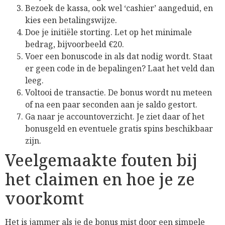
Bezoek de kassa, ook wel ‘cashier’ aangeduid, en
kies een betalingswijze.
Doe je initiële storting. Let op het minimale
bedrag, bijvoorbeeld €20.
Voer een bonuscode in als dat nodig wordt. Staat
er geen code in de bepalingen? Laat het veld dan
leeg.
Voltooi de transactie. De bonus wordt nu meteen
of na een paar seconden aan je saldo gestort.
Ga naar je accountoverzicht. Je ziet daar of het
bonusgeld en eventuele gratis spins beschikbaar
zijn.
Veelgemaakte fouten bij
het claimen en hoe je ze
voorkomt
Het is jammer als je de bonus mist door een simpele