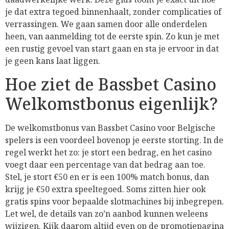
je dat extra tegoed binnenhaalt, zonder complicaties of
verrassingen. We gaan samen door alle onderdelen
heen, van aanmelding tot de eerste spin. Zo kun je met
een rustig gevoel van start gaan en sta je ervoor in dat
je geen kans laat liggen.
Hoe ziet de Bassbet Casino
Welkomstbonus eigenlijk?
De welkomstbonus van Bassbet Casino voor Belgische
spelers is een voordeel bovenop je eerste storting. In de
regel werkt het zo: je stort een bedrag, en het casino
voegt daar een percentage van dat bedrag aan toe.
Stel, je stort €50 en er is een 100% match bonus, dan
krijg je €50 extra speeltegoed. Soms zitten hier ook
gratis spins voor bepaalde slotmachines bij inbegrepen.
Let wel, de details van zo’n aanbod kunnen weleens
wijzigen. Kijk daarom altijd even op de promotiepagina