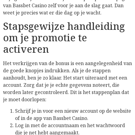
van Bassbet Casino zelf voor je aan de slag gaat. Dan
weet je precies wat er die dag op je wacht.
Stapsgewijze handleiding
om je promotie te
activeren
Het verkrijgen van de bonus is een aangelegenheid van
de goede knopjes indrukken. Als je de stappen
aanhoudt, ben je zo klaar. Het start uiteraard met een
account. Zorg dat je je echte gegevens noteert, die
worden later gecontroleerd. Dit is het stappenplan dat
je moet doorlopen:
Schrijf je in voor een nieuw account op de website
of in de app van Bassbet Casino.
Log in met de accountnaam en het wachtwoord
die je net hebt aangemaakt.