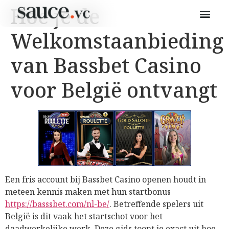
Hoe je de
Welkomstaanbieding
van Bassbet Casino
voor België ontvangt
Een fris account bij Bassbet Casino openen houdt in
meteen kennis maken met hun startbonus
https://basssbet.com/nl-be/
. Betreffende spelers uit
België is dit vaak het startschot voor het
daadwerkelijke werk. Deze gids toont je exact uit hoe