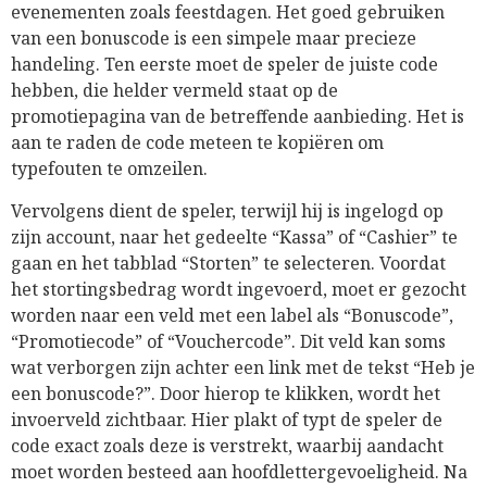
evenementen zoals feestdagen. Het goed gebruiken
van een bonuscode is een simpele maar precieze
handeling. Ten eerste moet de speler de juiste code
hebben, die helder vermeld staat op de
promotiepagina van de betreffende aanbieding. Het is
aan te raden de code meteen te kopiëren om
typefouten te omzeilen.
Vervolgens dient de speler, terwijl hij is ingelogd op
zijn account, naar het gedeelte “Kassa” of “Cashier” te
gaan en het tabblad “Storten” te selecteren. Voordat
het stortingsbedrag wordt ingevoerd, moet er gezocht
worden naar een veld met een label als “Bonuscode”,
“Promotiecode” of “Vouchercode”. Dit veld kan soms
wat verborgen zijn achter een link met de tekst “Heb je
een bonuscode?”. Door hierop te klikken, wordt het
invoerveld zichtbaar. Hier plakt of typt de speler de
code exact zoals deze is verstrekt, waarbij aandacht
moet worden besteed aan hoofdlettergevoeligheid. Na