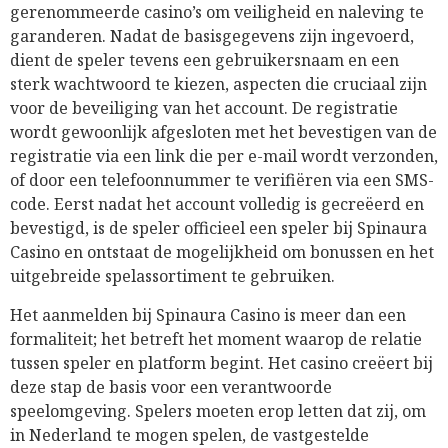
gerenommeerde casino’s om veiligheid en naleving te
garanderen. Nadat de basisgegevens zijn ingevoerd,
dient de speler tevens een gebruikersnaam en een
sterk wachtwoord te kiezen, aspecten die cruciaal zijn
voor de beveiliging van het account. De registratie
wordt gewoonlijk afgesloten met het bevestigen van de
registratie via een link die per e-mail wordt verzonden,
of door een telefoonnummer te verifiëren via een SMS-
code. Eerst nadat het account volledig is gecreëerd en
bevestigd, is de speler officieel een speler bij Spinaura
Casino en ontstaat de mogelijkheid om bonussen en het
uitgebreide spelassortiment te gebruiken.
Het aanmelden bij Spinaura Casino is meer dan een
formaliteit; het betreft het moment waarop de relatie
tussen speler en platform begint. Het casino creëert bij
deze stap de basis voor een verantwoorde
speelomgeving. Spelers moeten erop letten dat zij, om
in Nederland te mogen spelen, de vastgestelde