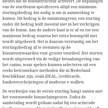
sleutel die de bonusstructuur activeert. De bepalingen
van de startbonus specificeren altijd een minimum
stortingsbedrag dat nodig is om in aanmerking te
komen. Dit bedrag is de minimumgrens; een storting
onder dit bedrag leidt meestal niet in het verkrijgen
van de bonus. Aan de andere kant is er af en toe een
maximum bedrag waarna het extra bonusgeld niet
wordt uitgekeerd. Het is daarom verstandig om het
stortingsbedrag af te stemmen op de
bonusvoorwaarden voor grootst voordeel. Het storten
wordt uitgevoerd via de veilige betaalomgeving van
het casino, waar spelers kunnen selecteren uit een
reeks betrouwbare methoden die in Nederland
beschikbaar zijn, zoals iDEAL, creditcards,
bankoverschrijvingen of moderne e-wallets.
De werkwijze van de eerste storting hangt samen met
het voornoemde bonusclaimproces. Zodra de
aanbetaling wordt gedaan nadat hij een actiecode