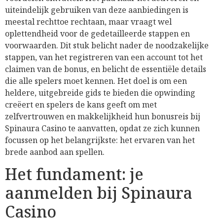
uiteindelijk gebruiken van deze aanbiedingen is
meestal rechttoe rechtaan, maar vraagt wel
oplettendheid voor de gedetailleerde stappen en
voorwaarden. Dit stuk belicht nader de noodzakelijke
stappen, van het registreren van een account tot het
claimen van de bonus, en belicht de essentiële details
die alle spelers moet kennen. Het doel is om een
heldere, uitgebreide gids te bieden die opwinding
creëert en spelers de kans geeft om met
zelfvertrouwen en makkelijkheid hun bonusreis bij
Spinaura Casino te aanvatten, opdat ze zich kunnen
focussen op het belangrijkste: het ervaren van het
brede aanbod aan spellen.
Het fundament: je
aanmelden bij Spinaura
Casino