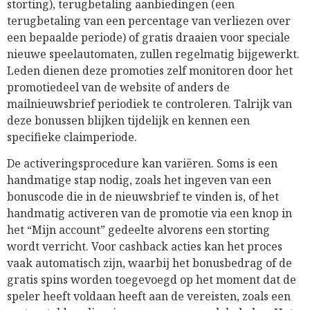
storting), terugbetaling aanbiedingen (een
terugbetaling van een percentage van verliezen over
een bepaalde periode) of gratis draaien voor speciale
nieuwe speelautomaten, zullen regelmatig bijgewerkt.
Leden dienen deze promoties zelf monitoren door het
promotiedeel van de website of anders de
mailnieuwsbrief periodiek te controleren. Talrijk van
deze bonussen blijken tijdelijk en kennen een
specifieke claimperiode.
De activeringsprocedure kan variëren. Soms is een
handmatige stap nodig, zoals het ingeven van een
bonuscode die in de nieuwsbrief te vinden is, of het
handmatig activeren van de promotie via een knop in
het “Mijn account” gedeelte alvorens een storting
wordt verricht. Voor cashback acties kan het proces
vaak automatisch zijn, waarbij het bonusbedrag of de
gratis spins worden toegevoegd op het moment dat de
speler heeft voldaan heeft aan de vereisten, zoals een