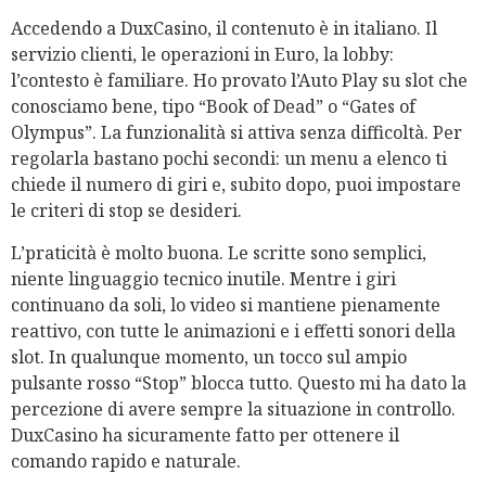
Accedendo a DuxCasino, il contenuto è in italiano. Il
servizio clienti, le operazioni in Euro, la lobby:
l’contesto è familiare. Ho provato l’Auto Play su slot che
conosciamo bene, tipo “Book of Dead” o “Gates of
Olympus”. La funzionalità si attiva senza difficoltà. Per
regolarla bastano pochi secondi: un menu a elenco ti
chiede il numero di giri e, subito dopo, puoi impostare
le criteri di stop se desideri.
L’praticità è molto buona. Le scritte sono semplici,
niente linguaggio tecnico inutile. Mentre i giri
continuano da soli, lo video si mantiene pienamente
reattivo, con tutte le animazioni e i effetti sonori della
slot. In qualunque momento, un tocco sul ampio
pulsante rosso “Stop” blocca tutto. Questo mi ha dato la
percezione di avere sempre la situazione in controllo.
DuxCasino ha sicuramente fatto per ottenere il
comando rapido e naturale.