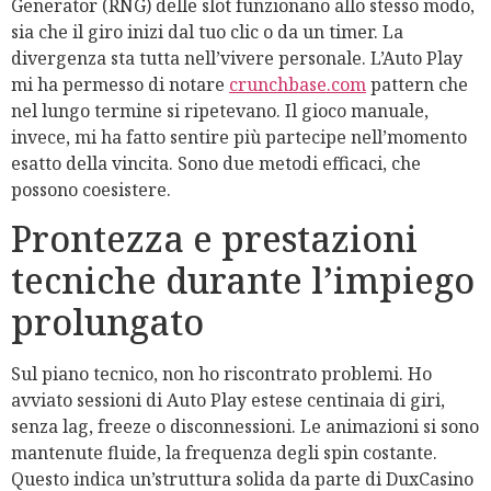
Generator (RNG) delle slot funzionano allo stesso modo,
sia che il giro inizi dal tuo clic o da un timer. La
divergenza sta tutta nell’vivere personale. L’Auto Play
mi ha permesso di notare
crunchbase.com
pattern che
nel lungo termine si ripetevano. Il gioco manuale,
invece, mi ha fatto sentire più partecipe nell’momento
esatto della vincita. Sono due metodi efficaci, che
possono coesistere.
Prontezza e prestazioni
tecniche durante l’impiego
prolungato
Sul piano tecnico, non ho riscontrato problemi. Ho
avviato sessioni di Auto Play estese centinaia di giri,
senza lag, freeze o disconnessioni. Le animazioni si sono
mantenute fluide, la frequenza degli spin costante.
Questo indica un’struttura solida da parte di DuxCasino