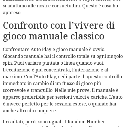
si adattano alle nostre consuetudini. Questo è cosa ho
appreso.
Confronto con l’vivere di
gioco manuale classico
Confrontare Auto Play e gioco manuale è ovvio.
Giocando manuale hai il controllo totale su ogni singolo
spin. Puoi variare puntata o linea quando vuoi.
L’eccitazione è più concentrata, l’interazione è al
massimo. Con l’Auto Play, cedi parte di questo controllo
immediato in cambio di un flusso di gioco più
scorrevole e tranquillo. Nelle mie prove, il manuale è
apparso preferibile per sessioni veloci e cariche. L’auto
è invece perfetto per le sessioni estese, o quando hai
anche altro da compiere.
I risultati, però, sono uguali. I Random Number