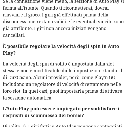
Se la connessione viene meno, la sessione di Auto Play si
ferma all’istante. Quando ti riconnetterai, dovrai
riavviare il gioco. I giri già effettuati prima della
disconnessione restano validi e le eventuali vincite sono
già attribuite. I giri non ancora iniziati vengono
cancellati.
È possibile regolare la velocità degli spin in Auto
Play?
La velocità degli spin di solito è impostata dalla slot
stessa e non è modificabile dalle impostazioni standard
di DuxCasino. Alcuni provider, però, come Play’n GO,
includono un regolatore di velocità direttamente nelle
loro slot. In quei casi, puoi impostarla prima di attivare
la sessione automatica.
L’Auto Play può essere impiegato per soddisfare i
requisiti di scommessa dei bonus?
Di solito, sì. I giri fatti in Auto Play vengono conteggiati