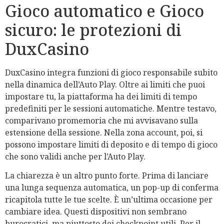
Gioco automatico e Gioco
sicuro: le protezioni di
DuxCasino
DuxCasino integra funzioni di gioco responsabile subito
nella dinamica dell’Auto Play. Oltre ai limiti che puoi
impostare tu, la piattaforma ha dei limiti di tempo
predefiniti per le sessioni automatiche. Mentre testavo,
comparivano promemoria che mi avvisavano sulla
estensione della sessione. Nella zona account, poi, si
possono impostare limiti di deposito e di tempo di gioco
che sono validi anche per l’Auto Play.
La chiarezza è un altro punto forte. Prima di lanciare
una lunga sequenza automatica, un pop-up di conferma
ricapitola tutte le tue scelte. È un’ultima occasione per
cambiare idea. Questi dispositivi non sembrano
burocratici, ma piuttosto dei checkpoint utili. Per il