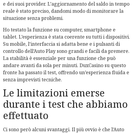
e dei suoi provider. L’aggiornamento del saldo in tempo
reale è stato preciso, dandomi modo di monitorare la
situazione senza problemi.
Ho testato la funzione su computer, smartphone e
tablet. L’esperienza è stata coerente su tutti i dispositivi.
Su mobile, l’interfaccia si adatta bene e i pulsanti di
controllo dell’Auto Play sono grandi e facili da premere.
La stabilità è essenziale per una funzione che può
andare avanti da sola per minuti. DuxCasino su questo
fronte ha passato il test, offrendo un’esperienza fluida e
senza imprevisti tecniche.
Le limitazioni emerse
durante i test che abbiamo
effettuato
Ci sono però alcuni svantaggi. Il più ovvio è che l’Auto