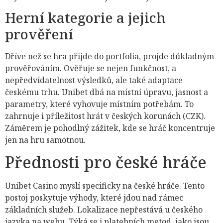
Herní kategorie a jejich
prověření
Dříve než se hra přijde do portfolia, projde důkladným
prověřováním. Ověřuje se nejen funkčnost, a
nepředvídatelnost výsledků, ale také adaptace
českému trhu. Unibet dbá na místní úpravu, jasnost a
parametry, které vyhovuje místním potřebám. To
zahrnuje i příležitost hrát v českých korunách (CZK).
Záměrem je pohodlný zážitek, kde se hráč koncentruje
jen na hru samotnou.
Přednosti pro české hráče
Unibet Casino myslí specificky na české hráče. Tento
postoj poskytuje výhody, které jdou nad rámec
základních služeb. Lokalizace nepřestává u českého
jazyka na webu. Týká se i platebních metod, jako jsou