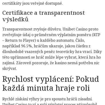
certifikáty jsou veřejně dostupné.
Certifikace a transparentnost
výsledků
Transparentnost zvyšuje důvěru. Unibet Casino proto
zveřejňuje údaj o průměrném výplatním poměru (RTP
– Return to Player) u každého automatu. Číslo,
například 96.5%, hráčům ukazuje, jakou částku z
dlouhodobě vsazených peněz teoreticky hra vrací. Díky
této upřímnosti se hráč může lépe vybrat, která hra ho
zajímá. Zároveň pozoruje, že kasino nemá potřebu nic
skrývat.
Rychlost vyplácení: Pokud
každá minuta hraje roli
Rychlé získání výhry je pro spoustu hráčů zásadní.
Unibet Casino to ví a svůj výplatní proces přizpůsobil