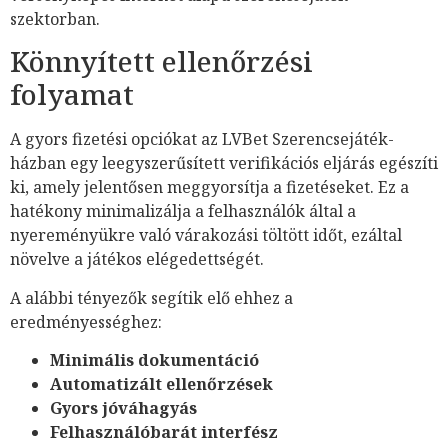
szektorban.
Könnyített ellenőrzési
folyamat
A gyors fizetési opciókat az LVBet Szerencsejáték-
házban egy leegyszerűsített verifikációs eljárás egészíti
ki, amely jelentősen meggyorsítja a fizetéseket. Ez a
hatékony minimalizálja a felhasználók által a
nyereményükre való várakozási töltött időt, ezáltal
növelve a játékos elégedettségét.
A alábbi tényezők segítik elő ehhez a
eredményességhez:
Minimális dokumentáció
Automatizált ellenőrzések
Gyors jóváhagyás
Felhasználóbarát interfész