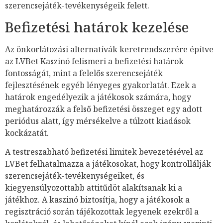
szerencsejáték-tevékenységeik felett.
Befizetési határok kezelése
Az önkorlátozási alternatívák keretrendszerére építve
az LVBet Kaszinó felismeri a befizetési határok
fontosságát, mint a felelős szerencsejáték
fejlesztésének egyéb lényeges gyakorlatát. Ezek a
határok engedélyezik a játékosok számára, hogy
meghatározzák a felső befizetési összeget egy adott
periódus alatt, így mérsékelve a túlzott kiadások
kockázatát.
A testreszabható befizetési limitek bevezetésével az
LVBet felhatalmazza a játékosokat, hogy kontrollálják
szerencsejáték-tevékenységeiket, és
kiegyensúlyozottabb attitűdöt alakítsanak ki a
játékhoz. A kaszinó biztosítja, hogy a játékosok a
regisztráció során tájékozottak legyenek ezekről a