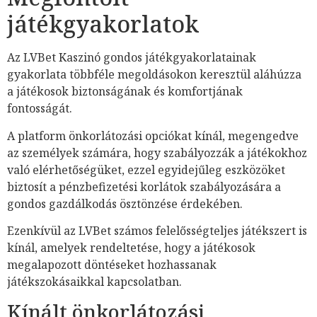
játékgyakorlatok
Az LVBet Kaszinó gondos játékgyakorlatainak
gyakorlata többféle megoldásokon keresztül aláhúzza
a játékosok biztonságának és komfortjának
fontosságát.
A platform önkorlátozási opciókat kínál, megengedve
az személyek számára, hogy szabályozzák a játékokhoz
való elérhetőségüket, ezzel egyidejűleg eszközöket
biztosít a pénzbefizetési korlátok szabályozására a
gondos gazdálkodás ösztönzése érdekében.
Ezenkívül az LVBet számos felelősségteljes játékszert is
kínál, amelyek rendeltetése, hogy a játékosok
megalapozott döntéseket hozhassanak
játékszokásaikkal kapcsolatban.
Kínált önkorlátozási