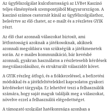
Az ügyfélszolgálat kulcsfontosságú az LVBet Kaszinó
teljes élményének szempontjából Magyarországon. A
kaszinó számos csatornát kínál az ügyfélszolgálathoz,
beleértve az élő chatet, az e-mailt és a részletes GYIK
részt.
Az élő chat azonnali válaszokat biztosít, ami
létfontosságú azoknak a játékosoknak, akiknek
azonnali megoldásra van szükségük a játékmenetek
során. Az e-mailes kommunikáció, bár kevésbé
azonnali, gyakran használatos a részletesebb kérdések
megválaszolásához, és strukturált válaszidőt követ.
A GYIK részleg átfogó, és a fiókkezeléssel, a befizetési
módokkal és a játékfeltételekkel kapcsolatos gyakori
kérdéseket tárgyalja. Ez lehetővé teszi a felhasználók
számára, hogy saját maguk találják meg a válaszokat,
növelve ezzel a felhasználói elégedettséget.
A támogató szolgálat hatékonysága azonban a