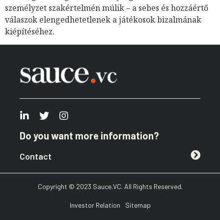
személyzet szakértelmén múlik – a sebes és hozzáértő
válaszok elengedhetetlenek a játékosok bizalmának
kiépítéséhez.
Do you want more information?
Contact
Copyright © 2023 Sauce.VC. All Rights Reserved.
Investor Relation
Sitemap