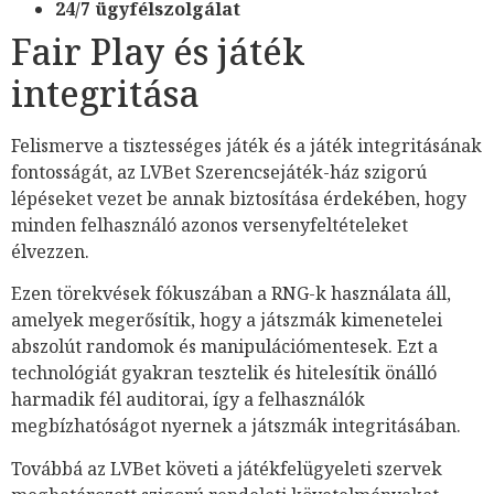
24/7 ügyfélszolgálat
Fair Play és játék
integritása
Felismerve a tisztességes játék és a játék integritásának
fontosságát, az LVBet Szerencsejáték-ház szigorú
lépéseket vezet be annak biztosítása érdekében, hogy
minden felhasználó azonos versenyfeltételeket
élvezzen.
Ezen törekvések fókuszában a RNG-k használata áll,
amelyek megerősítik, hogy a játszmák kimenetelei
abszolút randomok és manipulációmentesek. Ezt a
technológiát gyakran tesztelik és hitelesítik önálló
harmadik fél auditorai, így a felhasználók
megbízhatóságot nyernek a játszmák integritásában.
Továbbá az LVBet követi a játékfelügyeleti szervek