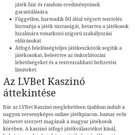
játék fair és random eredményeinek
garantálására.
Független, harmadik fél által végzett tesztelés
biztosítja a játék tisztaságát, betartva a játékosok
bizalmára vonatkozó szigorú szabályozási
előírásokat.
Átfogó felelősségteljes játékeszközök segítik a
játékosokat, beleértve az önkorlátozási
lehetőségeket és a testreszabható befizetési
limiteket.
Az LVBet Kaszinó
áttekintése
Bár az LVBet Kaszinó meglehetősen újabban indult a
nagyon versenyképes online játékpiacon, hamar erős
hírnevet szerzett magának a magyar játékosok
körében. A kaszinó átfogó játékválasztékot kínál,