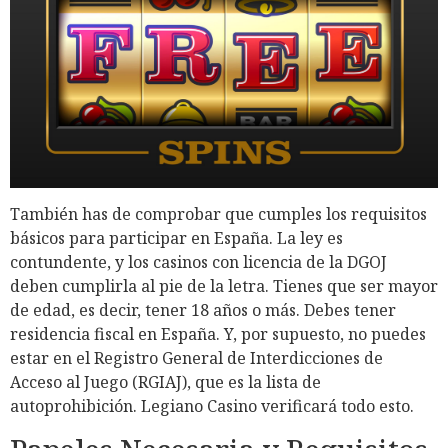
También has de comprobar que cumples los requisitos
básicos para participar en España. La ley es
contundente, y los casinos con licencia de la DGOJ
deben cumplirla al pie de la letra. Tienes que ser mayor
de edad, es decir, tener 18 años o más. Debes tener
residencia fiscal en España. Y, por supuesto, no puedes
estar en el Registro General de Interdicciones de
Acceso al Juego (RGIAJ), que es la lista de
autoprohibición. Legiano Casino verificará todo esto.