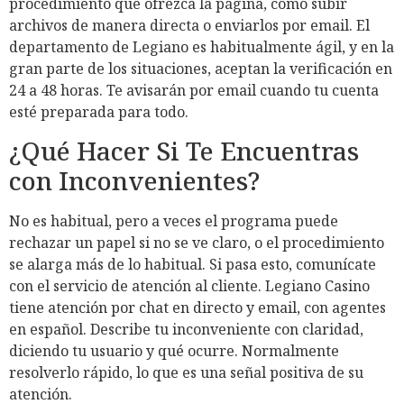
procedimiento que ofrezca la página, como subir
archivos de manera directa o enviarlos por email. El
departamento de Legiano es habitualmente ágil, y en la
gran parte de los situaciones, aceptan la verificación en
24 a 48 horas. Te avisarán por email cuando tu cuenta
esté preparada para todo.
¿Qué Hacer Si Te Encuentras
con Inconvenientes?
No es habitual, pero a veces el programa puede
rechazar un papel si no se ve claro, o el procedimiento
se alarga más de lo habitual. Si pasa esto, comunícate
con el servicio de atención al cliente. Legiano Casino
tiene atención por chat en directo y email, con agentes
en español. Describe tu inconveniente con claridad,
diciendo tu usuario y qué ocurre. Normalmente
resolverlo rápido, lo que es una señal positiva de su
atención.