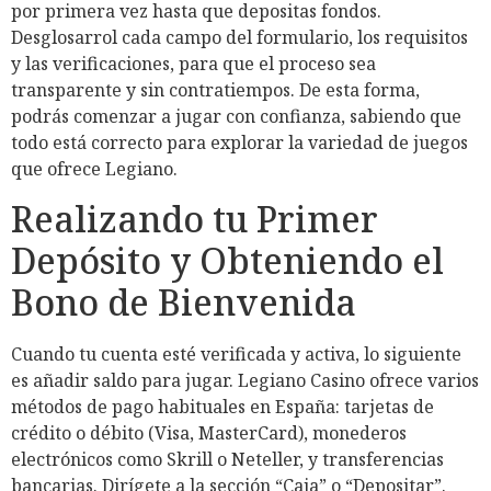
por primera vez hasta que depositas fondos.
Desglosarrol cada campo del formulario, los requisitos
y las verificaciones, para que el proceso sea
transparente y sin contratiempos. De esta forma,
podrás comenzar a jugar con confianza, sabiendo que
todo está correcto para explorar la variedad de juegos
que ofrece Legiano.
Realizando tu Primer
Depósito y Obteniendo el
Bono de Bienvenida
Cuando tu cuenta esté verificada y activa, lo siguiente
es añadir saldo para jugar. Legiano Casino ofrece varios
métodos de pago habituales en España: tarjetas de
crédito o débito (Visa, MasterCard), monederos
electrónicos como Skrill o Neteller, y transferencias
bancarias. Dirígete a la sección “Caja” o “Depositar”.