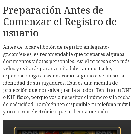
Preparación Antes de
Comenzar el Registro de
usuario
Antes de tocar el botón de registro en legiano-
gr.com/es-es, es recomendable que prepares algunos
documentos y datos personales. Así el proceso será más
veloz y evitarás parar a mitad de camino. La ley
española obliga a casinos como Legiano a verificar la
identidad de sus jugadores. Esta es una medida de
protección que nos salvaguarda a todos. Ten listo tu DNI
o NIE físico, porque vas a necesitar el número y la fecha
de caducidad. También ten disponible tu teléfono móvil
y un correo electrónico que utilices a menudo.