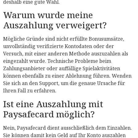
deshalb eine gute Wahl.
Warum wurde meine
Auszahlung verweigert?
Mögliche Gründe sind nicht erfüllte Bonusumsätze,
unvollständig verifizierte Kontodaten oder der
Versuch, mit einer anderen Methode auszuzahlen als
eingezahlt wurde. Technische Probleme beim
Zahlungsanbieter oder auffällige Spielaktivitäten
können ebenfalls zu einer Ablehnung führen. Wenden
Sie sich an den Support, um die genaue Ursache für
Ihren Fall zu erfahren.
Ist eine Auszahlung mit
Paysafecard möglich?
Nein, Paysafecard dient ausschließlich dem Einzahlen.
Sie können damit kein Geld auf Ihr Konto auszahlen