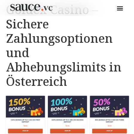
Goldex Casino –
Sichere
Zahlungsoptionen
und
Abhebungslimits in
Österreich