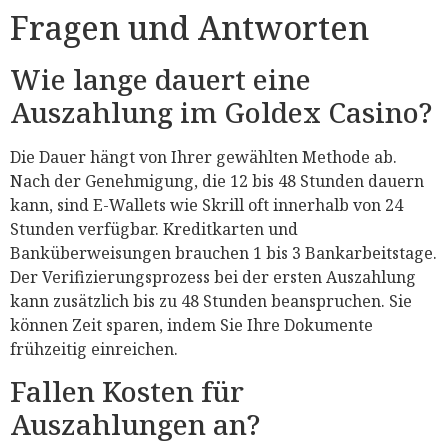
Fragen und Antworten
Wie lange dauert eine
Auszahlung im Goldex Casino?
Die Dauer hängt von Ihrer gewählten Methode ab.
Nach der Genehmigung, die 12 bis 48 Stunden dauern
kann, sind E-Wallets wie Skrill oft innerhalb von 24
Stunden verfügbar. Kreditkarten und
Banküberweisungen brauchen 1 bis 3 Bankarbeitstage.
Der Verifizierungsprozess bei der ersten Auszahlung
kann zusätzlich bis zu 48 Stunden beanspruchen. Sie
können Zeit sparen, indem Sie Ihre Dokumente
frühzeitig einreichen.
Fallen Kosten für
Auszahlungen an?