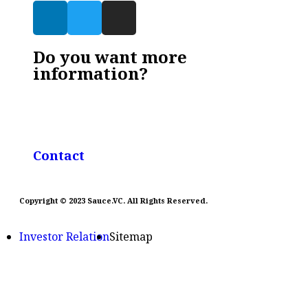
Do you want more
information?
Contact
Copyright © 2023 Sauce.VC. All Rights Reserved.
Investor Relation
Sitemap