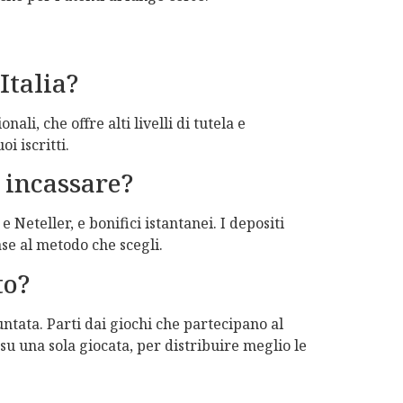
Italia?
i, che offre alti livelli di tutela e
i iscritti.
 incassare?
 Neteller, e bonifici istantanei. I depositi
ase al metodo che scegli.
to?
untata. Parti dai giochi che partecipano al
su una sola giocata, per distribuire meglio le