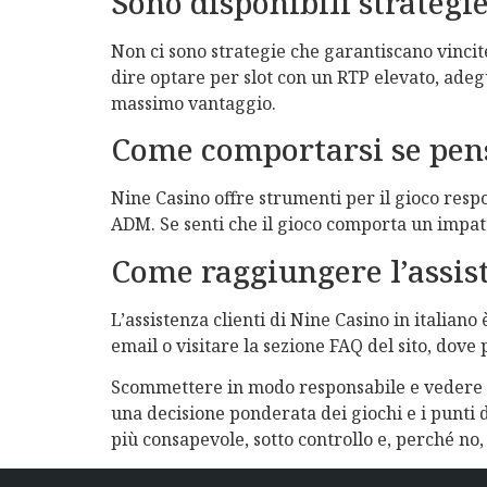
Sono disponibili strategi
Non ci sono strategie che garantiscano vincit
dire optare per slot con un RTP elevato, adegu
massimo vantaggio.
Come comportarsi se pens
Nine Casino offre strumenti per il gioco resp
ADM. Se senti che il gioco comporta un impatto
Come raggiungere l’assiste
L’assistenza clienti di Nine Casino in italiano
email o visitare la sezione FAQ del sito, do
Scommettere in modo responsabile e vedere esi
una decisione ponderata dei giochi e i punti 
più consapevole, sotto controllo e, perché no,