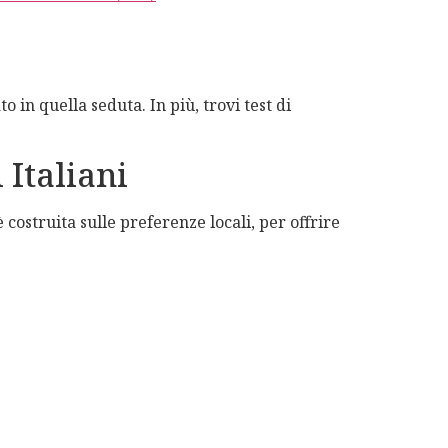
 in quella seduta. In più, trovi test di
 Italiani
costruita sulle preferenze locali, per offrire