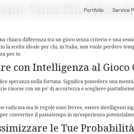
nte Vinci Più Veloce in
Portfolio
Service 
 una chiara differenza tra un gioco senza criterio e una sessi
o la scelta ideale per chi, in Italia, non vuole perdere tem
ta per te.
re con Intelligenza al Gioco
plice speranza nella fortuna. Significa possedere una menta
e risorse con un po’ di accortezza e scegliere piattaforme
ne radicata ma le regole sono ferree, essere intelligenti sig
o, per convertire il passatempo in un’esperienza potenzialme
simizzare le Tue Probabilità 