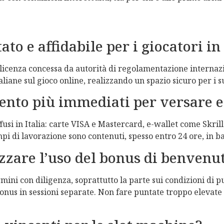
o e affidabile per i giocatori in 
cenza concessa da autorità di regolamentazione internazional
aliane sul gioco online, realizzando un spazio sicuro per i suo
ento più immediati per versare e
usi in Italia: carte VISA e Mastercard, e-wallet come Skrill e
empi di lavorazione sono contenuti, spesso entro 24 ore, in b
zzare l’uso del bonus di benvenu
rmini con diligenza, soprattutto la parte sui condizioni di p
onus in sessioni separate. Non fare puntate troppo elevate 