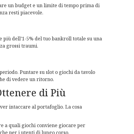
sare un budget e un limite di tempo prima di
nza resti piacevole.
e più dell’1-5% del tuo bankroll totale su una
nza grossi traumi.
 periodo. Puntare su slot o giochi da tavolo
che di vedere un ritorno.
ttenere di Più
ver intaccare al portafoglio. La cosa
re a quali giochi conviene giocare per
he per i utenti di lungo corso.