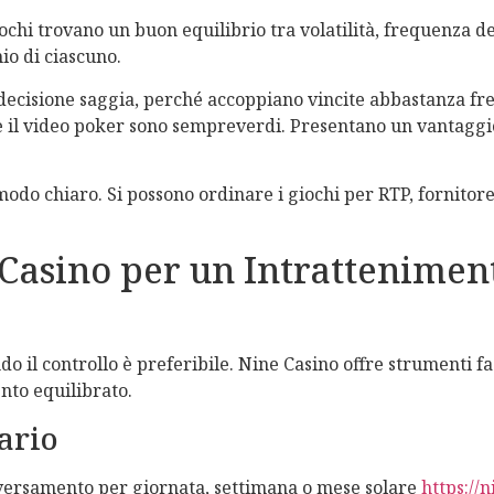
giochi trovano un buon equilibrio tra volatilità, frequenza d
io di ciascuno.
decisione saggia, perché accoppiano vincite abbastanza fre
 e il video poker sono sempreverdi. Presentano un vantaggio 
odo chiaro. Si possono ordinare i giochi per RTP, fornitore 
.
 Casino per un Intrattenimen
o il controllo è preferibile. Nine Casino offre strumenti fac
ento equilibrato.
ario
i versamento per giornata, settimana o mese solare
https://n