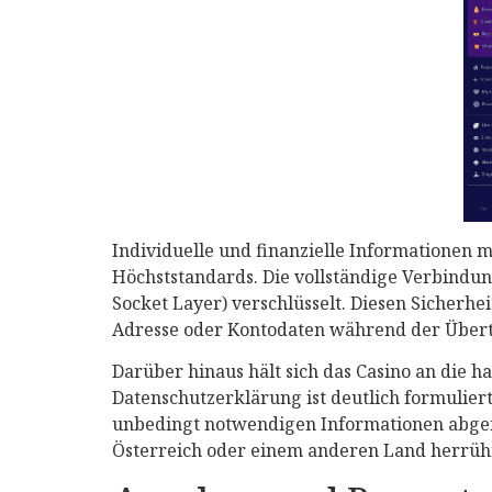
Individuelle und finanzielle Informationen m
Höchststandards. Die vollständige Verbindu
Socket Layer) verschlüsselt. Diesen Sicherh
Adresse oder Kontodaten während der Übert
Darüber hinaus hält sich das Casino an die h
Datenschutzerklärung ist deutlich formuliert
unbedingt notwendigen Informationen abgefr
Österreich oder einem anderen Land herrüh