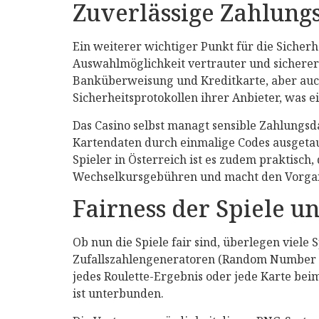
Zuverlässige Zahlung
Ein weiterer wichtiger Punkt für die Sicherh
Auswahlmöglichkeit vertrauter und sicherer 
Banküberweisung und Kreditkarte, aber auch
Sicherheitsprotokollen ihrer Anbieter, was ei
Das Casino selbst managt sensible Zahlungs
Kartendaten durch einmalige Codes ausgetaus
Spieler in Österreich ist es zudem praktisc
Wechselkursgebühren und macht den Vorgan
Fairness der Spiele 
Ob nun die Spiele fair sind, überlegen viele 
Zufallszahlengeneratoren (Random Number Ge
jedes Roulette-Ergebnis oder jede Karte beim 
ist unterbunden.