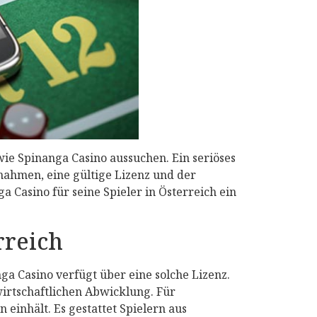
wie Spinanga Casino aussuchen. Ein seriöses
ahmen, eine gültige Lizenz und der
Casino für seine Spieler in Österreich ein
rreich
ga Casino verfügt über eine solche Lizenz.
wirtschaftlichen Abwicklung. Für
 einhält. Es gestattet Spielern aus