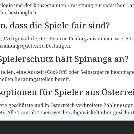
logie und der konsequenten Umsetzung europäischer Dat
ler bestmöglich.
, dass die Spiele fair sind?
Gs (RNG) gewährleistet. Externe Prüforganisationen wie e
szahlungsquoten zu bestätigen.
pielerschutz hält Spinanga an?
len, eine Auszeit (Cool-Off) oder Selbstsperre beantrage
nellen Beratungsstellen bereit.
ptionen für Spieler aus Österre
ere geschützte und in Österreich verbreitete Zahlungsopti
ts. Alle Transaktionen werden abgewickelt über gesiche