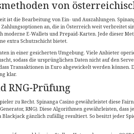
smethoden von österreichisc
eit ist die Bearbeitung von Ein- und Auszahlungen. Spinan
Zahlungsoptionen an, die in Österreich weit verbreitet s
 moderne E-Wallets und Prepaid-Karten. Jede dieser Met
ne extra Schutzschicht bietet.
daten in einer gesicherten Umgebung. Viele Anbieter oper
cht, sodass die ursprünglichen Daten nicht auf den Serve
h, dass Transaktionen in Euro abgewickelt werden können.
g klar.
und RNG-Prüfung
Spieler zu Recht. Spinanga Casino gewährleistet diese Fair
nerator, RNG). Diese Algorithmen gewährleisten, dass j
Blackjack gänzlich zufällig resultiert. So besitzt jeder S