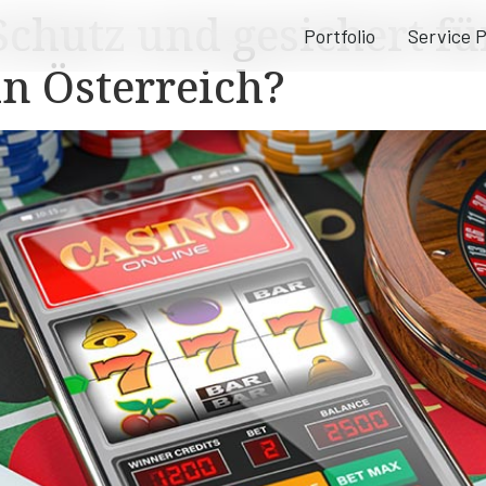
Schutz und gesichert fü
Portfolio
Service 
n Österreich?