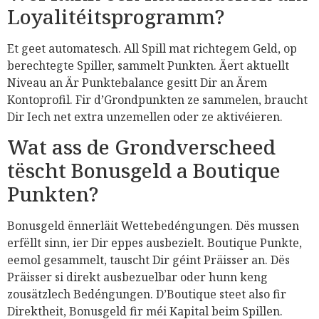
Loyalitéitsprogramm?
Et geet automatesch. All Spill mat richtegem Geld, op
berechtegte Spiller, sammelt Punkten. Äert aktuellt
Niveau an Är Punktebalance gesitt Dir an Ärem
Kontoprofil. Fir d’Grondpunkten ze sammelen, braucht
Dir Iech net extra unzemellen oder ze aktivéieren.
Wat ass de Grondverscheed
tëscht Bonusgeld a Boutique
Punkten?
Bonusgeld ënnerläit Wettebedéngungen. Dës mussen
erfëllt sinn, ier Dir eppes ausbezielt. Boutique Punkte,
eemol gesammelt, tauscht Dir géint Präisser an. Dës
Präisser si direkt ausbezuelbar oder hunn keng
zousätzlech Bedéngungen. D’Boutique steet also fir
Direktheit, Bonusgeld fir méi Kapital beim Spillen.