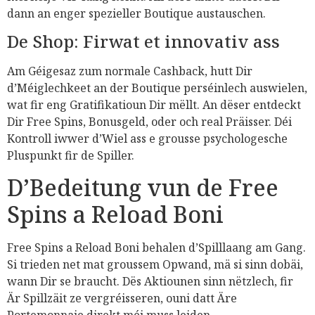
dann an enger spezieller Boutique austauschen.
De Shop: Firwat et innovativ ass
Am Géigesaz zum normale Cashback, hutt Dir
d’Méiglechkeet an der Boutique perséinlech auswielen,
wat fir eng Gratifikatioun Dir mëllt. An dëser entdeckt
Dir Free Spins, Bonusgeld, oder och real Präisser. Déi
Kontroll iwwer d’Wiel ass e grousse psychologesche
Pluspunkt fir de Spiller.
D’Bedeitung vun de Free
Spins a Reload Boni
Free Spins a Reload Boni behalen d’Spilllaang am Gang.
Si trieden net mat groussem Opwand, mä si sinn dobäi,
wann Dir se braucht. Dës Aktiounen sinn nëtzlech, fir
Är Spillzäit ze vergréisseren, ouni datt Äre
Portemonnaie direkt méi muss leiden.