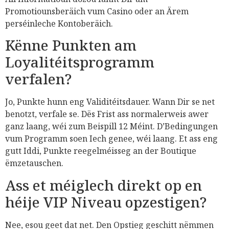
Promotiounsberäich vum Casino oder an Ärem
perséinleche Kontoberäich.
Kënne Punkten am
Loyalitéitsprogramm
verfalen?
Jo, Punkte hunn eng Validitéitsdauer. Wann Dir se net
benotzt, verfale se. Dës Frist ass normalerweis awer
ganz laang, wéi zum Beispill 12 Méint. D’Bedingungen
vum Programm soen Iech genee, wéi laang. Et ass eng
gutt Iddi, Punkte reegelméisseg an der Boutique
ëmzetauschen.
Ass et méiglech direkt op en
héije VIP Niveau opzestigen?
Nee, esou geet dat net. Den Opstieg geschitt nëmmen