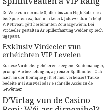
Spillniveauen a VIP Rang
De Wee vum normale Spiller bis zum High Roller ass
bei Spinstein explizit markéiert. Jiddweeds méi héijt
VIP Niveau gëtt bestëmmten Zousazgewënn. Déi
Virdeeler gestalten Är Spillerfaarung weider op Iech
ugepasst.
Exklusiv Virdeeler vun
erhéichten VIP Levelen
Zu dëse Virdeeler gehéieren e eegene Kontomanager,
prompt Ausbezuelungen, a gréisser Spilllimiten. Och
nach an der Boutique gëtt et méi: verbessert Tauxe
bedeite méi Auswiel oder e schnelle Accès zu de
Gewënner.
D’Virlag vun de Casino
Boni: Wéi ass disponibel?