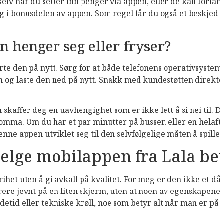
selv når du setter inn penger via appen, eller de kan for
g i bonusdelen av appen. Som regel får du også et beskjed 
n henger seg eller fryser?
rte den på nytt. Sørg for at både telefonens operativsystem
n og laste den ned på nytt. Snakk med kundestøtten direkt
 skaffer deg en uavhengighet som er ikke lett å si nei til.
, i lomma. Om du har et par minutter på bussen eller en hela
enne appen utviklet seg til den selvfølgelige måten å spille
velge mobilappen fra Lala be
et uten å gi avkall på kvalitet. For meg er den ikke et då
rere jevnt på en liten skjerm, uten at noen av egenskapene 
etid eller tekniske krøll, noe som betyr alt når man er på 