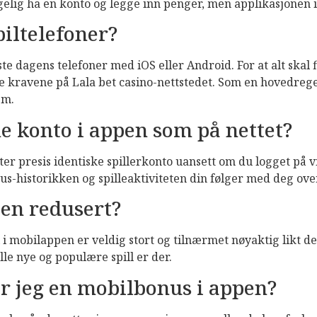
gelig ha en konto og legge inn penger, men applikasjonen i 
iltelefoner?
ste dagens telefoner med iOS eller Android. For at alt skal 
 kravene på Lala bet casino-nettstedet. Som en hovedregel 
em.
e konto i appen som på nettet?
tter presis identiske spillerkonto uansett om du logget på 
us-historikken og spilleaktiviteten din følger med deg over
pen redusert?
ill i mobilappen er veldig stort og tilnærmet nøyaktig likt
le nye og populære spill er der.
r jeg en mobilbonus i appen?