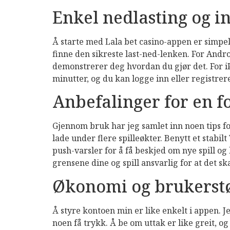
Enkel nedlasting og in
Å starte med Lala bet casino-appen er simpelt, 
finne den sikreste last-ned-lenken. For Andro
demonstrerer deg hvordan du gjør det. For iP
minutter, og du kan logge inn eller registre
Anbefalinger for en f
Gjennom bruk har jeg samlet inn noen tips for
lade under flere spilleøkter. Benytt et stabil
push-varsler for å få beskjed om nye spill og
grensene dine og spill ansvarlig for at det sk
Økonomi og brukerstø
Å styre kontoen min er like enkelt i appen.
noen få trykk. Å be om uttak er like greit, o