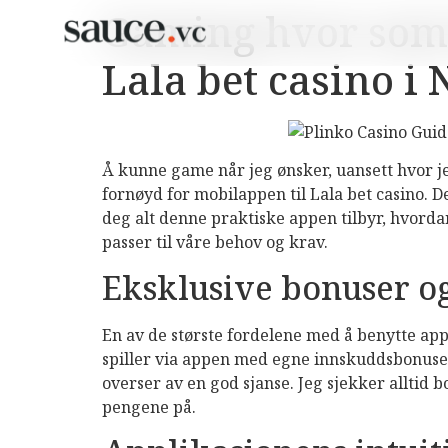
Gaming hvor som 
Lala bet casino i 
Å kunne game når jeg ønsker, uansett hvor j
fornøyd for mobilappen til Lala bet casino. D
deg alt denne praktiske appen tilbyr, hvordan 
passer til våre behov og krav.
Eksklusive bonuser o
En av de største fordelene med å benytte appe
spiller via appen med egne innskuddsbonuser, 
overser av en god sjanse. Jeg sjekker alltid bo
pengene på.