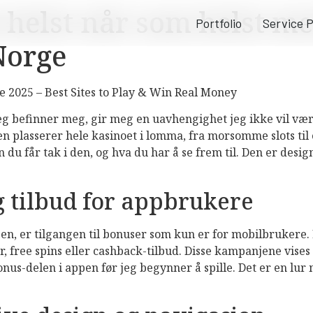
helst når som helst m
Portfolio
Service 
Norge
eg befinner meg, gir meg en uavhengighet jeg ikke vil væ
en plasserer hele kasinoet i lomma, fra morsomme slots til 
du får tak i den, og hva du har å se frem til. Den er desig
g tilbud for appbrukere
n, er tilgangen til bonuser som kun er for mobilbrukere. L
free spins eller cashback-tilbud. Disse kampanjene vises o
nus-delen i appen før jeg begynner å spille. Det er en lur må