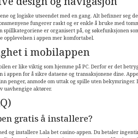
ive design og navigasjon
rene og logiske utseendet med en gang. Alt befinner seg der 
sjonsmenyene fungerer raskt og er enkle å bruke med tomm
en spillkategoriene er organisert på, og søkefunksjonen som
ele opplevelsen i appen mer komfortabel.
lighet i mobilappen
len er like viktig som hjemme på PC. Derfor er det betryg
n i appen for å sikre dataene og transaksjonene dine. App
 inn penger, anmode om uttak og spille uten bekymringer. 
 av uavhengige aktører.
AQ)
en gratis å installere?
te ned og installere Lala bet casino-appen. Du betaler ingent