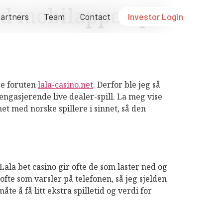
ed mobilappen på
Partners
Team
Contact
Investor Login
re foruten
lala-casino.net
. Derfor ble jeg så
engasjerende live dealer-spill. La meg vise
net med norske spillere i sinnet, så den
ala bet casino gir ofte de som laster ned og
fte som varsler på telefonen, så jeg sjelden
te å få litt ekstra spilletid og verdi for