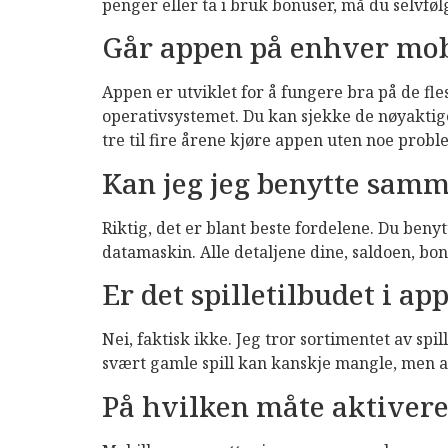
penger eller ta i bruk bonuser, må du selvføl
Går appen på enhver mob
Appen er utviklet for å fungere bra på de fle
operativsystemet. Du kan sjekke de nøyaktige
tre til fire årene kjøre appen uten noe probl
Kan jeg jeg benytte samm
Riktig, det er blant beste fordelene. Du beny
datamaskin. Alle detaljene dine, saldoen, bon
Er det spilletilbudet i ap
Nei, faktisk ikke. Jeg tror sortimentet av sp
svært gamle spill kan kanskje mangle, men al
På hvilken måte aktivere