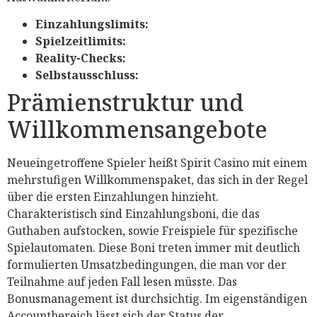
Einzahlungslimits:
Spielzeitlimits:
Reality-Checks:
Selbstausschluss:
Prämienstruktur und
Willkommensangebote
Neueingetroffene Spieler heißt Spirit Casino mit einem
mehrstufigen Willkommenspaket, das sich in der Regel
über die ersten Einzahlungen hinzieht.
Charakteristisch sind Einzahlungsboni, die das
Guthaben aufstocken, sowie Freispiele für spezifische
Spielautomaten. Diese Boni treten immer mit deutlich
formulierten Umsatzbedingungen, die man vor der
Teilnahme auf jeden Fall lesen müsste. Das
Bonusmanagement ist durchsichtig. Im eigenständigen
Accountbereich lässt sich der Status der