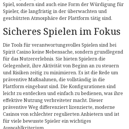
Spiel, sondern sind auch eine Form der Würdigung für
Spieler, die langfristig in der überwachten und
geschützten Atmosphäre der Plattform tätig sind.
Sicheres Spielen im Fokus
Die Tools für verantwortungsvolles Spielen sind bei
Spirit Casino keine Nebensache, sondern grundlegend
für das Nutzererlebnis. Sie bieten Spielern die
Gelegenheit, ihre Aktivität von Beginn an zu steuern
und Risiken zeitig zu minimieren. Es ist die Rede um
präventive Maßnahmen, die vollständig in die
Plattform eingebaut sind. Die Konfigurationen sind
leicht zu entdecken und einfach zu bedienen, was ihre
effektive Nutzung verbreiteter macht. Dieser
präventive Weg differenziert lizenzierte, moderne
Casinos von schlechter regulierten Anbietern und ist
für viele bewusste Spieler ein wichtiges
Auswahlkriterium.