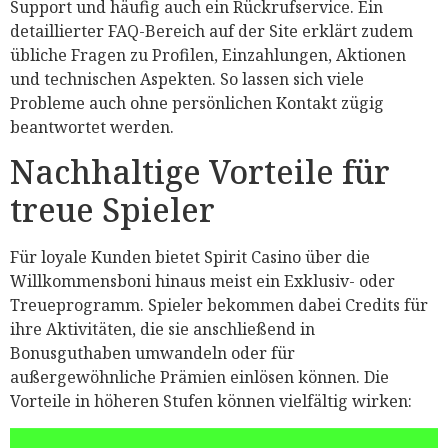
Support und häufig auch ein Rückrufservice. Ein
detaillierter FAQ-Bereich auf der Site erklärt zudem
übliche Fragen zu Profilen, Einzahlungen, Aktionen
und technischen Aspekten. So lassen sich viele
Probleme auch ohne persönlichen Kontakt zügig
beantwortet werden.
Nachhaltige Vorteile für
treue Spieler
Für loyale Kunden bietet Spirit Casino über die
Willkommensboni hinaus meist ein Exklusiv- oder
Treueprogramm. Spieler bekommen dabei Credits für
ihre Aktivitäten, die sie anschließend in
Bonusguthaben umwandeln oder für
außergewöhnliche Prämien einlösen können. Die
Vorteile in höheren Stufen können vielfältig wirken: