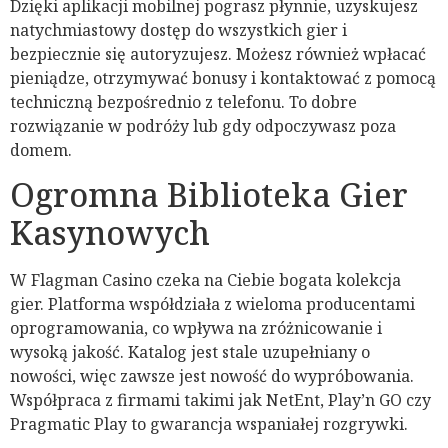
Dzięki aplikacji mobilnej pograsz płynnie, uzyskujesz
natychmiastowy dostęp do wszystkich gier i
bezpiecznie się autoryzujesz. Możesz również wpłacać
pieniądze, otrzymywać bonusy i kontaktować z pomocą
techniczną bezpośrednio z telefonu. To dobre
rozwiązanie w podróży lub gdy odpoczywasz poza
domem.
Ogromna Biblioteka Gier
Kasynowych
W Flagman Casino czeka na Ciebie bogata kolekcja
gier. Platforma współdziała z wieloma producentami
oprogramowania, co wpływa na zróżnicowanie i
wysoką jakość. Katalog jest stale uzupełniany o
nowości, więc zawsze jest nowość do wypróbowania.
Współpraca z firmami takimi jak NetEnt, Play’n GO czy
Pragmatic Play to gwarancja wspaniałej rozgrywki.