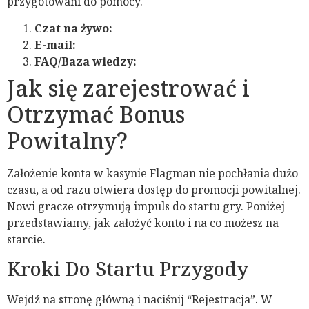
przygotowani do pomocy.
Czat na żywo:
E-mail:
FAQ/Baza wiedzy:
Jak się zarejestrować i
Otrzymać Bonus
Powitalny?
Założenie konta w kasynie Flagman nie pochłania dużo
czasu, a od razu otwiera dostęp do promocji powitalnej.
Nowi gracze otrzymują impuls do startu gry. Poniżej
przedstawiamy, jak założyć konto i na co możesz na
starcie.
Kroki Do Startu Przygody
Wejdź na stronę główną i naciśnij “Rejestracja”. W