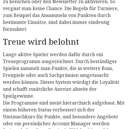
zu besuchen oder den Newsletter zu aktivieren. So
vergisst man keine Chance. Die Regeln für Turniere,
zum Beispiel das Ansammeln von Punkten durch
bestimmte Einsätze, sind dabei immer eindeutig
formuliert.
Treue wird belohnt
Lange aktive Spieler werden dafür durch ein
Treueprogramm ausgezeichnet. Durch beständiges
Spielen sammelt man Punkte, die in weitere Boni,
Freispiele oder auch Sachprämien umgetauscht
werden können. Dieses System würdigt die Loyalität
und schafft zusätzliche Anreize abseits der
Spielgewinne.
Die Programme sind meist hierarchisch aufgebaut. Mit
einem höheren Status verbessert sich der
Umtauschkurs für Punkte, und besondere Angebote
oder ein persönlicher Account Manager werden