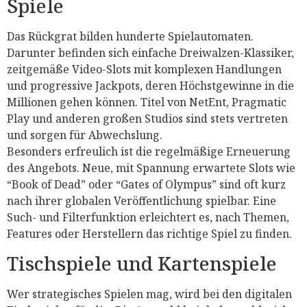
Spiele
Das Rückgrat bilden hunderte Spielautomaten.
Darunter befinden sich einfache Dreiwalzen-Klassiker,
zeitgemäße Video-Slots mit komplexen Handlungen
und progressive Jackpots, deren Höchstgewinne in die
Millionen gehen können. Titel von NetEnt, Pragmatic
Play und anderen großen Studios sind stets vertreten
und sorgen für Abwechslung.
Besonders erfreulich ist die regelmäßige Erneuerung
des Angebots. Neue, mit Spannung erwartete Slots wie
“Book of Dead” oder “Gates of Olympus” sind oft kurz
nach ihrer globalen Veröffentlichung spielbar. Eine
Such- und Filterfunktion erleichtert es, nach Themen,
Features oder Herstellern das richtige Spiel zu finden.
Tischspiele und Kartenspiele
Wer strategisches Spielen mag, wird bei den digitalen