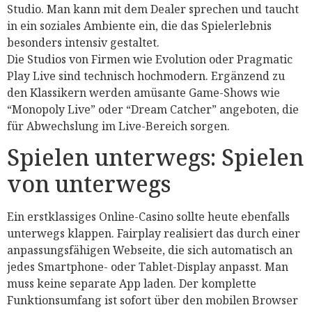
Studio. Man kann mit dem Dealer sprechen und taucht
in ein soziales Ambiente ein, die das Spielerlebnis
besonders intensiv gestaltet.
Die Studios von Firmen wie Evolution oder Pragmatic
Play Live sind technisch hochmodern. Ergänzend zu
den Klassikern werden amüsante Game-Shows wie
“Monopoly Live” oder “Dream Catcher” angeboten, die
für Abwechslung im Live-Bereich sorgen.
Spielen unterwegs: Spielen
von unterwegs
Ein erstklassiges Online-Casino sollte heute ebenfalls
unterwegs klappen. Fairplay realisiert das durch einer
anpassungsfähigen Webseite, die sich automatisch an
jedes Smartphone- oder Tablet-Display anpasst. Man
muss keine separate App laden. Der komplette
Funktionsumfang ist sofort über den mobilen Browser