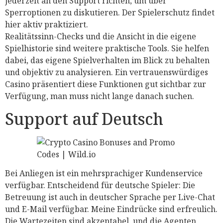
jederzeit an den Support richten, um über
Sperroptionen zu diskutieren. Der Spielerschutz findet
hier aktiv praktiziert.
Realitätssinn-Checks und die Ansicht in die eigene
Spielhistorie sind weitere praktische Tools. Sie helfen
dabei, das eigene Spielverhalten im Blick zu behalten
und objektiv zu analysieren. Ein vertrauenswürdiges
Casino präsentiert diese Funktionen gut sichtbar zur
Verfügung, man muss nicht lange danach suchen.
Support auf Deutsch
Bei Anliegen ist ein mehrsprachiger Kundenservice
verfügbar. Entscheidend für deutsche Spieler: Die
Betreuung ist auch in deutscher Sprache per Live-Chat
und E-Mail verfügbar. Meine Eindrücke sind erfreulich.
Die Wartezeiten sind akzeptabel, und die Agenten