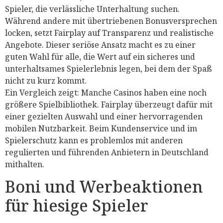
Spieler, die verlässliche Unterhaltung suchen.
Während andere mit übertriebenen Bonusversprechen
locken, setzt Fairplay auf Transparenz und realistische
Angebote. Dieser seriöse Ansatz macht es zu einer
guten Wahl für alle, die Wert auf ein sicheres und
unterhaltsames Spielerlebnis legen, bei dem der Spaß
nicht zu kurz kommt.
Ein Vergleich zeigt: Manche Casinos haben eine noch
größere Spielbibliothek. Fairplay überzeugt dafür mit
einer gezielten Auswahl und einer hervorragenden
mobilen Nutzbarkeit. Beim Kundenservice und im
Spielerschutz kann es problemlos mit anderen
regulierten und führenden Anbietern in Deutschland
mithalten.
Boni und Werbeaktionen
für hiesige Spieler