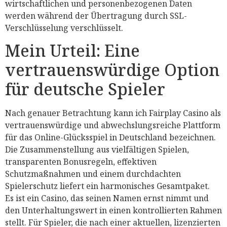
wirtschaftlichen und personenbezogenen Daten
werden während der Übertragung durch SSL-
Verschlüsselung verschlüsselt.
Mein Urteil: Eine
vertrauenswürdige Option
für deutsche Spieler
Nach genauer Betrachtung kann ich Fairplay Casino als
vertrauenswürdige und abwechslungsreiche Plattform
für das Online-Glücksspiel in Deutschland bezeichnen.
Die Zusammenstellung aus vielfältigen Spielen,
transparenten Bonusregeln, effektiven
Schutzmaßnahmen und einem durchdachten
Spielerschutz liefert ein harmonisches Gesamtpaket.
Es ist ein Casino, das seinen Namen ernst nimmt und
den Unterhaltungswert in einen kontrollierten Rahmen
stellt. Für Spieler, die nach einer aktuellen, lizenzierten