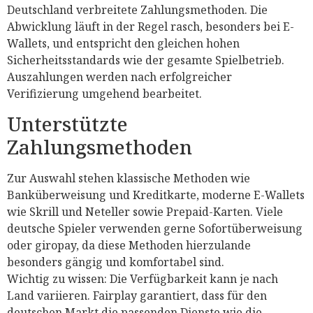
Deutschland verbreitete Zahlungsmethoden. Die
Abwicklung läuft in der Regel rasch, besonders bei E-
Wallets, und entspricht den gleichen hohen
Sicherheitsstandards wie der gesamte Spielbetrieb.
Auszahlungen werden nach erfolgreicher
Verifizierung umgehend bearbeitet.
Unterstützte
Zahlungsmethoden
Zur Auswahl stehen klassische Methoden wie
Banküberweisung und Kreditkarte, moderne E-Wallets
wie Skrill und Neteller sowie Prepaid-Karten. Viele
deutsche Spieler verwenden gerne Sofortüberweisung
oder giropay, da diese Methoden hierzulande
besonders gängig und komfortabel sind.
Wichtig zu wissen: Die Verfügbarkeit kann je nach
Land variieren. Fairplay garantiert, dass für den
deutschen Markt die passenden Dienste wie die