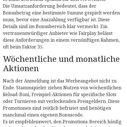
Die Umsatzanforderung bedeutet, dass der
Bonusbetrag eine bestimmte Summe gespielt werden
muss, bevor eine Auszahlung verfügbar ist. Diese
Details sind im Bonusbereich klar vermerkt. Ein
vertrauenswürdiger Anbieter wie Fairplay belässt
diese Anforderungen in einem vernünftigen Rahmen,
oft beim Faktor 35.
Wöchentliche und monatliche
Aktionen
Nach der Anmeldung ist das Werbeangebot nicht zu
Ende. Stammspieler ziehen Nutzen von wöchentlichen
Reload-Boni, Freispiel-Aktionen für spezifische Slots
oder Turnieren mit verlockenden Preisgeldern. Diese
Promotionen sind zeitlich befristet und benötigen
manchmal einen eigenen Bonuscode.
Es ist empfehlenswert, den Promotions-Bereich häufig