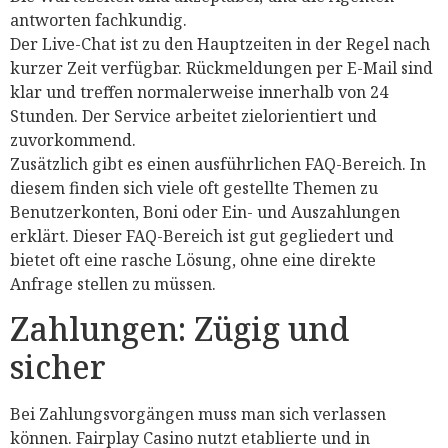
antworten fachkundig.
Der Live-Chat ist zu den Hauptzeiten in der Regel nach
kurzer Zeit verfügbar. Rückmeldungen per E-Mail sind
klar und treffen normalerweise innerhalb von 24
Stunden. Der Service arbeitet zielorientiert und
zuvorkommend.
Zusätzlich gibt es einen ausführlichen FAQ-Bereich. In
diesem finden sich viele oft gestellte Themen zu
Benutzerkonten, Boni oder Ein- und Auszahlungen
erklärt. Dieser FAQ-Bereich ist gut gegliedert und
bietet oft eine rasche Lösung, ohne eine direkte
Anfrage stellen zu müssen.
Zahlungen: Zügig und
sicher
Bei Zahlungsvorgängen muss man sich verlassen
können. Fairplay Casino nutzt etablierte und in