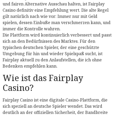
und fairen Alternative Ausschau halten, ist Fairplay
Casino definitiv eine Empfehlung wert. Die alte Regel
gilt natürlich nach wie vor: Immer nur mit Geld
spielen, dessen Einbuße man verschmerzen kann, und
immer die Kontrolle wahren.
Die Plattform wird kontinuierlich verbessert und passt
sich an den Bedürfnissen des Marktes. Für den
typischen deutschen Spieler, der eine geschützte
Umgebung für hin und wieder Spielspaß sucht, ist
Fairplay aktuell zu den Anlaufstellen, die ich ohne
Bedenken empfehlen kann.
Wie ist das Fairplay
Casino?
Fairplay Casino ist eine digitale Casino-Plattform, die
sich speziell an deutsche Spieler wendet. Das wird
deutlich an der offiziellen Sicherheit, der Bandbreite